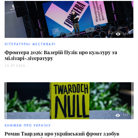
189
ЛІТЕРАТУРНІ ФЕСТИВАЛІ
Фронтера 2026: Валерій Пузік про культуру та
мілітарі-літературу
25.07.2026 -
343
КНИЖКИ ПРО УКРАЇНУ
Роман Твардоха про український фронт здобув