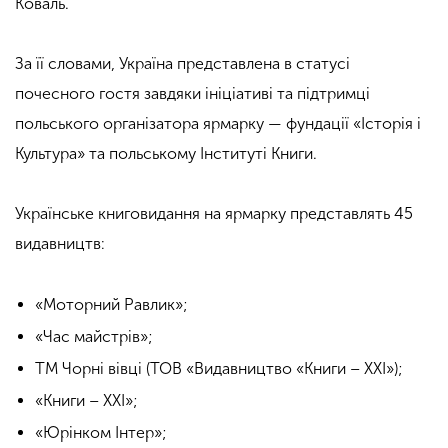
Коваль.
За її словами, Україна представлена в статусі
почесного гостя завдяки ініціативі та підтримці
польського організатора ярмарку — фундації
«
Історія і
Культура
» та
польському Інституті Книги.
Українське книговидання на ярмарку представлять 45
видавництв:
«Моторний Равлик»;
«Час майстрів»;
ТМ Чорні вівці (ТОВ «Видавництво «Книги – ХХІ»);
«Книги – ХХІ»;
«Юрінком Інтер»;