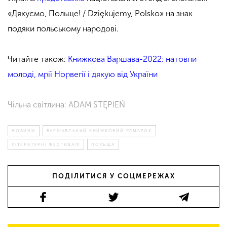
«Дякуємо, Польще! / Dziękujemy, Polsko» на знак
подяки польському народові.
Читайте також:
Книжкова Варшава-2022: натовпи
молоді, мрії Норвегії і дякую від України
Чільна світлина: ADAM STĘPIEŃ
НОВИНИ
ВАРШАВСЬКИЙ КНИЖКОВИЙ ЯРМАРОК
ЛІТЕРАТУРНІ ФЕСТИВАЛІ
ПОЛЬЩА
ПОДІЛИТИСЯ У СОЦМЕРЕЖАХ