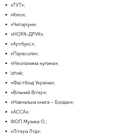
«ТУТ»;
«Кліо»;
«Читаріум»;
«НОРА-ДРУК»;
«Артбукс»;
«Парасоля»;
«Неопалима купина»;
їzhak;
«Фастбінд Україна»;
«Вільний Вітер»;
«Навчальна книга – Богдан»;
«АССА»;
ФОП Музика О.;
«Літера Лтд»;