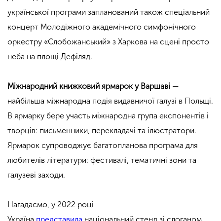
української програми запланований також спеціальний
концерт Молодіжного академічного симфонічного
оркестру «Слобожанський» з Харкова на сцені просто
неба на площі Дефіляд.
Міжнародний книжковий ярмарок у Варшаві
—
найбільша міжнародна подія видавничої галузі в Польщі.
В ярмарку бере участь міжнародна група експонентів і
творців: письменники, перекладачі та ілюстратори.
Ярмарок супроводжує багатопланова програма для
любителів літератури: фестивалі, тематичні зони та
галузеві заходи.
Нагадаємо, у 2022 році
Україна
представила
національний стенд зі слоганом