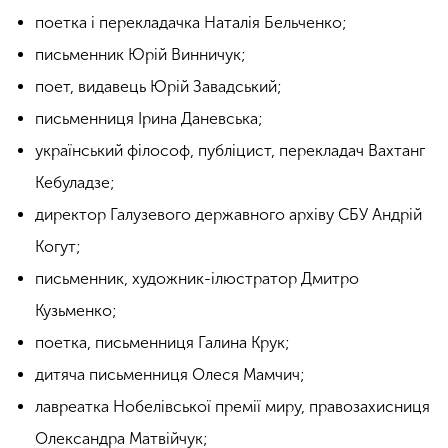
поетка і перекладачка Наталія Бельченко;
письменник Юрій Винничук;
поет, видавець Юрій Завадський;
письменниця Ірина Даневська;
український філософ, публіцист, перекладач Вахтанг
Кебуладзе;
директор Галузевого державного архіву СБУ Андрій
Когут;
письменник, художник-ілюстратор Дмитро
Кузьменко;
поетка, письменниця Галина Крук;
дитяча письменниця Олеся Мамчич;
лавреатка Нобелівської премії миру, правозахисниця
Олександра Матвійчук;