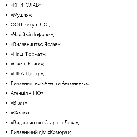
«КНИГОЛАВ»;
«Мушля»;
ФОП Бихун В.Ю.;
«Час Змін Інформ»;
«Видавництво Яслав»;
«Наш Формат»;
«Саміт-Книга»;
«НІКА-Центр»;
Видавництво «Анетти Антоненко»;
Агенція «ІРІО»;
«Віват»;
«Фоліо»;
«Видавництво Старого Лева»;
Видавничий дім «Комора»;