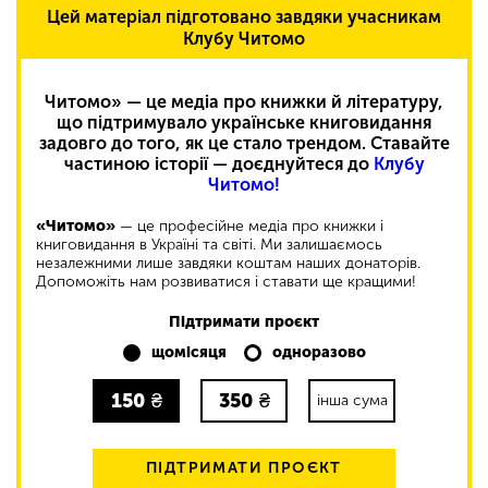
Цей матеріал підготовано завдяки учасникам
Клубу Читомо
Читомо» — це медіа про книжки й літературу,
що підтримувало українське книговидання
задовго до того, як це стало трендом. Ставайте
частиною історії — доєднуйтеся до
Клубу
Читомо!
«Читомо»
— це професійне медіа про книжки і
книговидання в Україні та світі. Ми залишаємось
незалежними лише завдяки коштам наших донаторів.
Допоможіть нам розвиватися і ставати ще кращими!
Підтримати проєкт
щомісяця
одноразово
150
₴
350
₴
інша сума
ПІДТРИМАТИ ПРОЄКТ