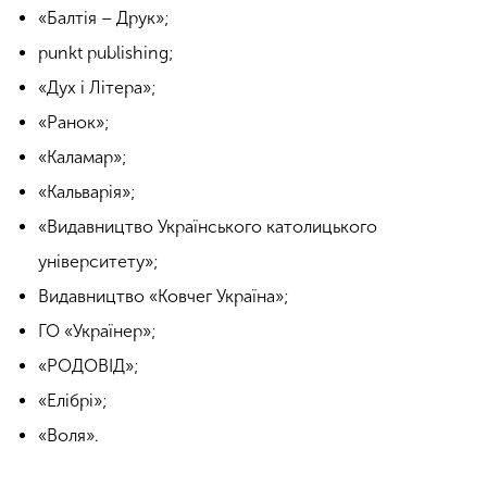
«Балтія – Друк»;
punkt publishing;
«Дух і Літера»;
«Ранок»;
«Каламар»;
«Кальварія»;
«Видавництво Українського католицького
університету»;
Видавництво «Ковчег Україна»;
ГО «Українер»;
«РОДОВІД»;
«Елібрі»;
«Воля».