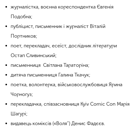
журналістка, воєнна кореспондентка Євгенія
Подобна;
публіцист, письменник і журналіст Віталій
Портников;
поет, перекладач, есеїст, дослідник літератури
Остап Сливинський;
письменниця Світлана Тараторіна;
дитяча письменниця Галина Ткачук;
поетка, волонтерка, військовослужбовиця Ярина
Чорногуз;
перекладачка,
співзасновниця Kyiv Comic Con Марія
Шагурі;
видавець коміксів («Воля”) Денис Фадєєв.