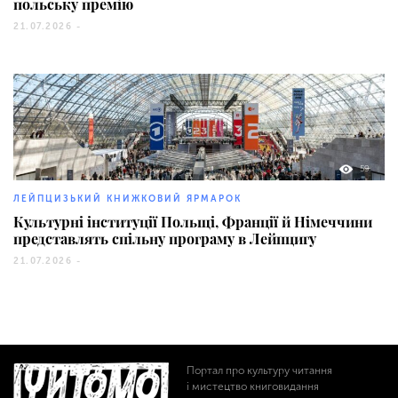
польську премію
21.07.2026 -
59
ЛЕЙПЦИЗЬКИЙ КНИЖКОВИЙ ЯРМАРОК
Культурні інституції Польщі, Франції й Німеччини
представлять спільну програму в Лейпцигу
21.07.2026 -
Портал про культуру читання
і мистецтво книговидання