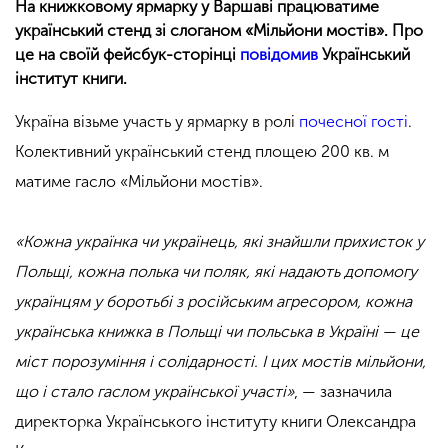
На книжковому ярмарку у Варшаві працюватиме
український стенд зі слоганом «Мільйони мостів». Про
це на своїй фейсбук-сторінці
повідомив
Український
інститут книги.
Україна візьме участь у ярмарку в ролі
почесної гості
.
Колективний український стенд площею 200 кв. м
матиме гасло «Мільйони мостів».
«
Кожна українка чи українець, які знайшли прихисток у
Польщі, кожна полька чи поляк, які надають допомогу
українцям у боротьбі з російським агресором, кожна
українська книжка в Польщі чи польська в Україні — це
міст порозуміння і солідарності. І цих мостів мільйони,
що і стало гаслом української участі
»
, — зазначила
директорка Українського інституту книги Олександра