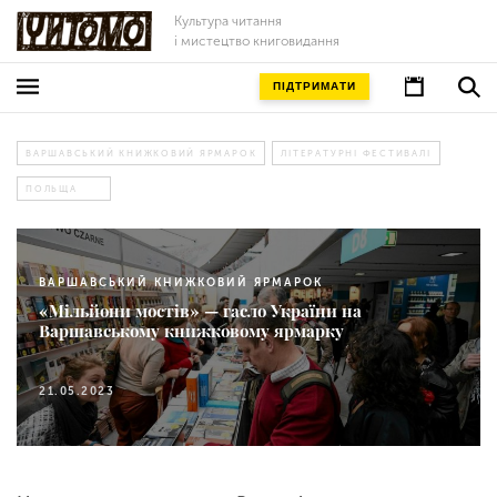
Культура читання
і мистецтво книговидання
ПІДТРИМАТИ
ВАРШАВСЬКИЙ КНИЖКОВИЙ ЯРМАРОК
ЛІТЕРАТУРНІ ФЕСТИВАЛІ
ПОЛЬЩА
ВАРШАВСЬКИЙ КНИЖКОВИЙ ЯРМАРОК
«Мільйони мостів» — гасло України на
Варшавському книжковому ярмарку
21.05.2023