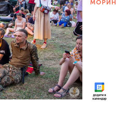
МОРИН
додати в
календар