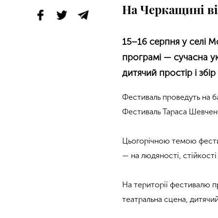
На Черкащині ві
15–16 серпня у селі 
програмі — сучасна у
дитячий простір і збі
Фестиваль проведуть на б
Фестиваль Тараса Шевчен
Цьогорічною темою фести
— на людяності, стійкості
На території фестивалю п
театральна сцена, дитячий