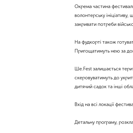
Окрема частина фестивалю
волонтерську ініціативу, 
закривати потреби військо
На фудкорті також готува
Пригощатимуть нею за дон
Ше.Fest залишається терит
скеровуватимуть до укрит
дитячий садок та інші об
Вхід на всі локації фестив
Детальну програму, розкла