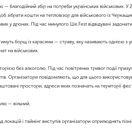
 — благодійний збір на потреби українських військових. У 
щоб зібрати кошти на тепловізор для військового із Черкащ
вих у дронах. Під час минулого Ше.Fest відвідувачі задонат
тимуть борщ із карасями — страву, яку називають однією з 
ат на військових.
орією без алкоголю. Під час повітряних тривог події призуп
тів. Організатори повідомляють, що для цього використовув
лаштовані простори, адреси яких позначать на території фе
алю — вільний.
д локацій і таймінг виступів організатори оприлюднять пізн