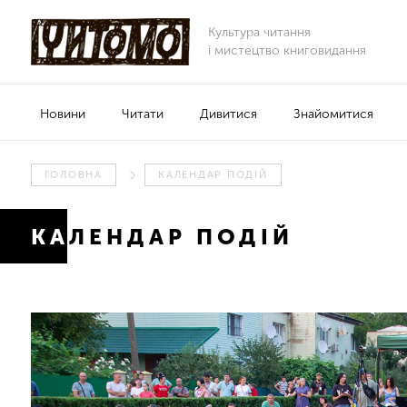
Культура читання
і мистецтво книговидання
Новини
Читати
Дивитися
Знайомитися
ГОЛОВНА
КАЛЕНДАР ПОДІЙ
КАЛЕНДАР ПОДІЙ