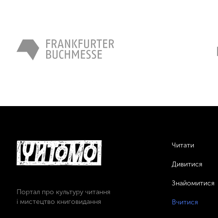
Читати
Дивитися
Знайомитися
Портал про культуру читання
і мистецтво книговидання
Вчитися