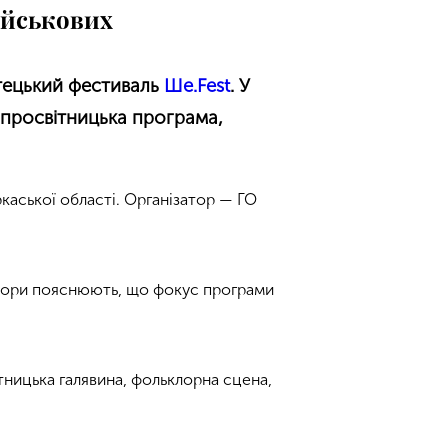
військових
стецький фестиваль
Ше.Fest
. У
 просвітницька програма,
каської області. Організатор — ГО
атори пояснюють, що фокус програми
ницька галявина, фольклорна сцена,