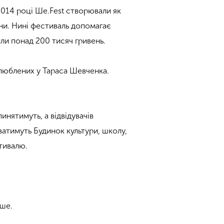
2014 році Ше.Fest створювали як
ини. Нині фестиваль допомагає
или понад 200 тисяч гривень.
улюблених у Тараса Шевченка.
инятимуть, а відвідувачів
атимуть Будинок культури, школу,
стивалю.
іше.