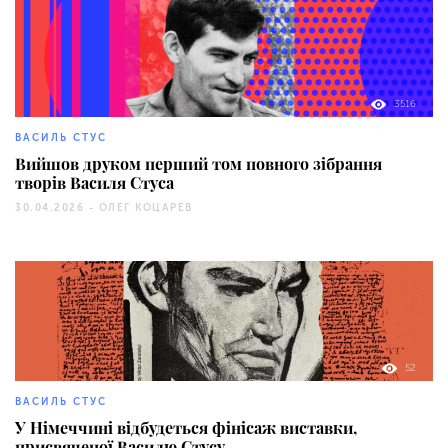
3516
ВАСИЛЬ СТУС
Вийшов друком перший том повного зібрання
творів Василя Стуса
30.04.2026 -
ОЛЕГ КОЦАРЕВ
52
ВАСИЛЬ СТУС
У Німеччині відбудеться фінісаж виставки,
присвяченої Василю Стусу