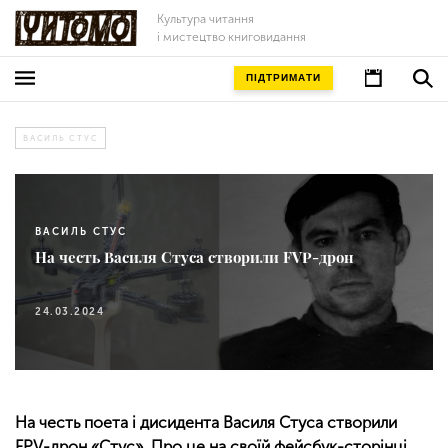
Культура читання
і мистецтво книговидання
ПІДТРИМАТИ
ВАСИЛЬ СТУС
ВАСИЛЬ СТУС
На честь Василя Стуса створили FVP-дрон
24.03.2024
На честь поета і дисидента Василя Стуса створили
FPV-дрон «Стус». Про це на своїй фейсбук-сторінці