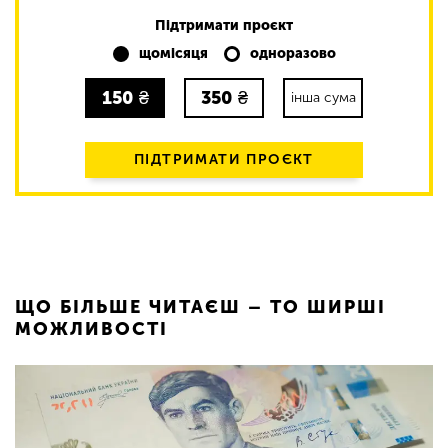
Підтримати проєкт
щомісяця
одноразово
150
₴
350
₴
інша сума
ПІДТРИМАТИ ПРОЄКТ
ЩО БІЛЬШЕ ЧИТАЄШ – ТО ШИРШІ
МОЖЛИВОСТІ