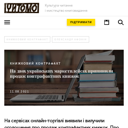
Культура читання
і мистецтво книговидання
ПІДТРИМАТИ
КНИЖКОВИЙ КОНТРАФАКТ
ОЛЕКСАНДР АФОНІН
КНИЖКОВИЙ КОНТРАФАКТ
На двох українських маркетплейсах припинили
продаж контрафактних книжок
11.08.2021
На сервісах онлайн-торгівлі виявили і вилучили
оголошення про продаж контрафактних книжок. Про