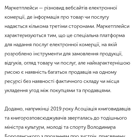
Маркетплейси — різновид вебсайтів електронної
комерції, де інформація про товар чи послугу
надається кількома третіми сторонами. Маркетплейси
характеризуються тим, що це спеціальна платформа
для надання послуг електронної комерції, на якій
розроблено інструменти для замовлення продукції,
відгуків, огляд товару чи послуг, але найхарактернішою
рисою є наявність багатьох продавців на одному
ресурсі без наявності фактичного складу чи місця
укладення угод між покупцями та продавцями.
Додамо, наприкінці 2019 року Асоціація книговидавців
та книгорозповсюджувачів зверталась до тодішнього
міністра культури, молоді та спорту Володимира
Бородянського з проханням про зустріч, присвячену