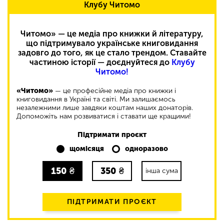
Клубу Читомо
Читомо» — це медіа про книжки й літературу,
що підтримувало українське книговидання
задовго до того, як це стало трендом. Ставайте
частиною історії — доєднуйтеся до
Клубу
Читомо!
«Читомо»
— це професійне медіа про книжки і
книговидання в Україні та світі. Ми залишаємось
незалежними лише завдяки коштам наших донаторів.
Допоможіть нам розвиватися і ставати ще кращими!
Підтримати проєкт
щомісяця
одноразово
150
₴
350
₴
інша сума
ПІДТРИМАТИ ПРОЄКТ