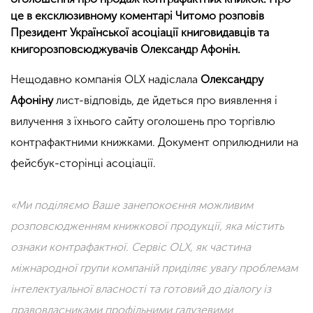
це в ексклюзивному коментарі Читомо розповів
Президент Української асоціації книговидавців та
книгорозповсюджувачів Олександр Афонін.
Нещодавно компанія ОLХ надіслала
Олександру
Афоніну
лист-відповідь, де йдеться про виявлення і
вилучення з їхнього сайту оголошень про торгівлю
контрафактними книжками. Документ оприлюднили на
фейсбук-сторінці асоціації.
«Ми поділяємо Ваше занепокоєння можливим
розповсюдженням книжкової продукції, яка містить
ознаки контрафактної. Сервіс
ОLХ, як частина
міжнародної групи компаній приділяє увагу проблемам
інтелектуальної власності та готовий до діалогу із
правовласниками профільними галузевими