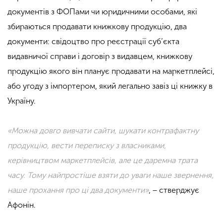
документів з ФОПами чи юридичними особами, які
збираються продавати книжкову продукцію, два
документи: свідоцтво про реєстрації суб’єкта
видавничої справи і договір з видавцем, книжкову
продукцію якого він планує продавати на маркетплейсі,
або угоду з імпортером, який легально завіз ці книжку в
Україну.
«Можна довго вивчати сайти, шукати контрафактну
продукцію, вести переписку з власниками,
керівництвом маркетплейсів, але це даремна трата
часу. Тому найпростіше взяти до уваги наше звернення,
наше прохання про ці два документи»
, − стверджує
Афонін.