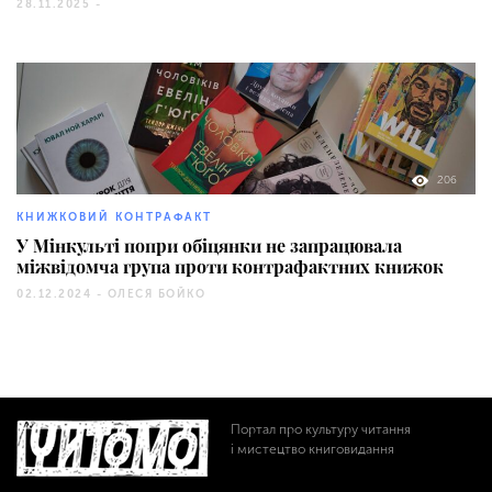
28.11.2025 -
206
КНИЖКОВИЙ КОНТРАФАКТ
У Мінкульті попри обіцянки не запрацювала
міжвідомча група проти контрафактних книжок
02.12.2024 -
ОЛЕСЯ БОЙКО
Портал про культуру читання
і мистецтво книговидання