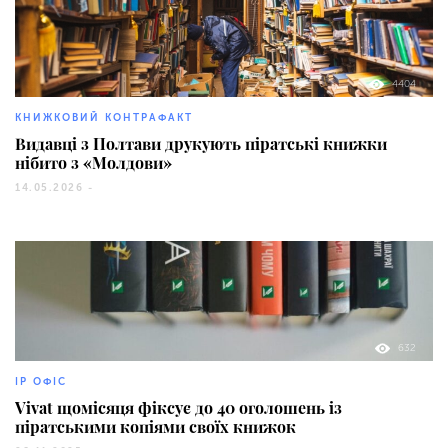
4404
КНИЖКОВИЙ КОНТРАФАКТ
Видавці з Полтави друкують піратські книжки
нібито з «Молдови»
14.05.2026 -
632
IP ОФІС
Vivat щомісяця фіксує до 40 оголошень із
піратськими копіями своїх книжок