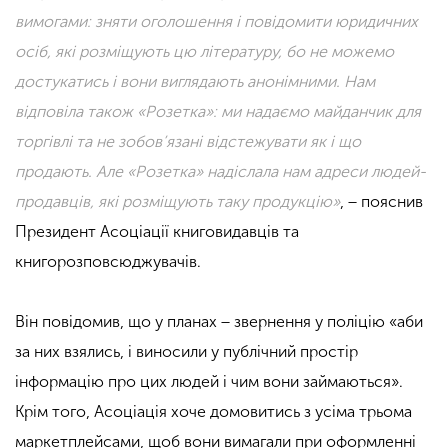
вимогами: зняти оголошення і повідомити юридичних
осіб, які розміщують цю літературу, бо не можемо
достукатись і вони виглядають анонімними. Нам
відповіла також «Розетка»: ми надаємо майданчик для
торгівлі та не зобов’язані відстежувати як і що
продають. Але «Розетка» надіслала нам адреси людей-
продавців, які розміщують
таку продукцію»
, − пояснив
Президент Асоціації книговидавців та
книгорозповсюджувачів.
Він повідомив, що у планах − звернення у поліцію «аби
за них взялись, і виносили у публічний простір
інформацію про цих людей і чим вони займаються».
Крім того, Асоціація хоче домовитись з усіма трьома
маркетплейсами, щоб вони вимагали при оформленні