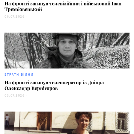
На фронті загинув телевізійник і військовий Іван
Трембовецький
06.07.2026 -
73
ВТРАТИ ВІЙНИ
На фронті загинув телеоператор із Дніпра
Олександр Вернігоров
03.07.2026 -