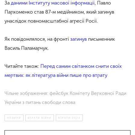
За
даними Інституту масової інформації
, Павло
Пархоменко став 87-м медійником, який загинув
унаслідок повномасштабної агресії Росії.
Як повідомлялося, на фронті
загинув
письменник
Василь Паламарчук.
Читайте також:
Перед самим світанком снити своїх
мертвих: як література війни пише про втрату
Чільне зображення: фейсбук Комітету Верховної Ради
України з питань свободи слова
НОВИНИ
ВТРАТИ ВІЙНИ
ВТРАТИ-2024