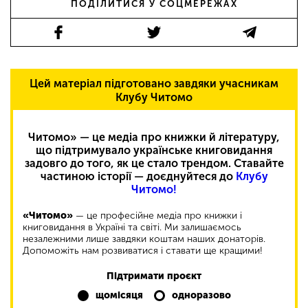
ПОДІЛИТИСЯ У СОЦМЕРЕЖАХ
Цей матеріал підготовано завдяки учасникам
Клубу Читомо
Читомо» — це медіа про книжки й літературу,
що підтримувало українське книговидання
задовго до того, як це стало трендом. Ставайте
частиною історії — доєднуйтеся до
Клубу
Читомо!
«Читомо»
— це професійне медіа про книжки і
книговидання в Україні та світі. Ми залишаємось
незалежними лише завдяки коштам наших донаторів.
Допоможіть нам розвиватися і ставати ще кращими!
Підтримати проєкт
щомісяця
одноразово