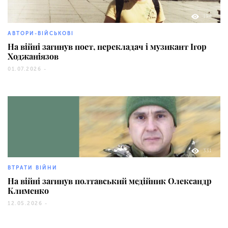
194
АВТОРИ-ВІЙСЬКОВІ
На війні загинув поет, перекладач і музикант Ігор
Ходжаніязов
01.07.2026 -
331
ВТРАТИ ВІЙНИ
На війні загинув полтавський медійник Олександр
Клименко
12.05.2026 -