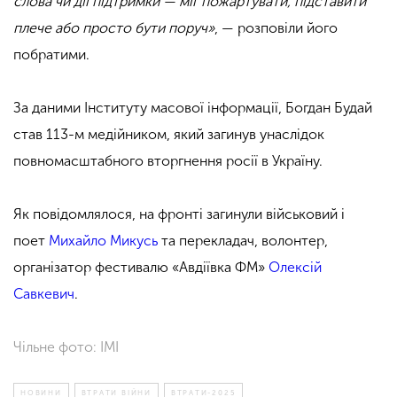
слова чи дії підтримки — міг пожартувати, підставити
плече або просто бути поруч»
, — розповіли його
побратими.
За даними Інституту масової інформації, Богдан Будай
став 113-м медійником, який загинув унаслідок
повномасштабного вторгнення росії в Україну.
Як повідомлялося, на фронті загинули військовий і
поет
Михайло Микусь
та перекладач, волонтер,
організатор фестивалю «Авдіївка ФМ»
Олексій
Савкевич
.
Чільне фото: ІМІ
НОВИНИ
ВТРАТИ ВІЙНИ
ВТРАТИ-2025