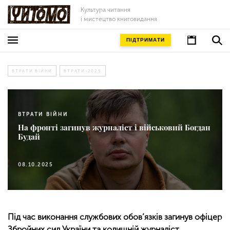
Культура читання
і мистецтво книговидання
ПІДТРИМАТИ
ВТРАТИ ВІЙНИ
ВТРАТИ-2025
ВТРАТИ ВІЙНИ
На фронті загинув журналіст і військовий Богдан
Будай
08.10.2025
Під час виконання службових обов’язків загинув офіцер
Збройних сил України та колишній журналіст