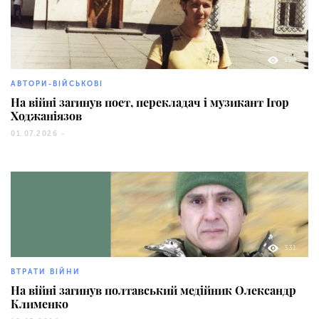
194
АВТОРИ-ВІЙСЬКОВІ
На війні загинув поет, перекладач і музикант Ігор
Ходжаніязов
01.07.2026 -
331
ВТРАТИ ВІЙНИ
На війні загинув полтавський медійник Олександр
Клименко