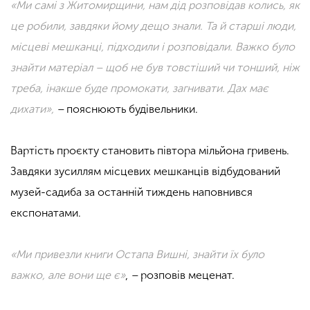
«Ми самі з Житомирщини, нам дід розповідав колись, як
це робили, завдяки йому дещо знали. Та й старші люди,
місцеві мешканці, підходили і розповідали. Важко було
знайти матеріал – щоб не був товстіший чи тонший, ніж
треба, інакше буде промокати, загнивати. Дах має
дихати»,
–
пояснюють будівельники.
Вартість проєкту становить півтора мільйона гривень.
Завдяки зусиллям місцевих мешканців відбудований
музей-садиба за останній тиждень наповнився
експонатами.
«Ми привезли книги Остапа Вишні, знайти їх було
важко, але вони ще є»
,
–
розповів меценат.