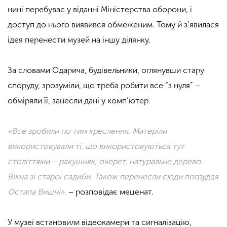
нині перебуває у віданні Міністерства оборони, і
доступ до нього виявився обмеженим. Тому й з’явилася
ідея перенести музей на іншу ділянку.
За словами Одарича, будівельники, оглянувши стару
споруду, зрозуміли, що треба робити все “з нуля” –
обміряли її, занесли дані у комп’ютер.
«Все зробили по тим креслення. Матеріли
використовували ті, що використовуються тут
століттями – ракушняк, очерет, натуральне дерево.
Вікна зі старої садиби. Також перенесли сюди погруддя
Остапа Вишні»,
– розповідає меценат.
У музеї встановили відеокамери та сигналізацію,