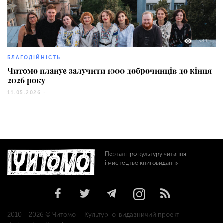
1384
БЛАГОДІЙНІСТЬ
Читомо планує залучити 1000 доброчинців до кінця
2026 року
11.05.2026 -
Портал про культуру читання
і мистецтво книговидання
2010 – 2026 © Читомо — Культурно-видавничий проект