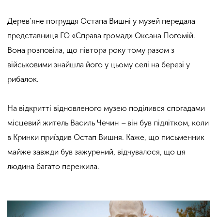
Дерев’яне погруддя Остапа Вишні у музей передала
представниця ГО «Справа громад» Оксана Погомій.
Вона розповіла, що півтора року тому разом з
військовими знайшла його у цьому селі на березі у
рибалок.
На відкритті відновленого музею поділився спогадами
місцевий житель Василь Чечин
–
він був підлітком, коли
в Кринки приїздив Остап Вишня. Каже, що письменник
майже завжди був зажурений, відчувалося, що ця
людина багато пережила.