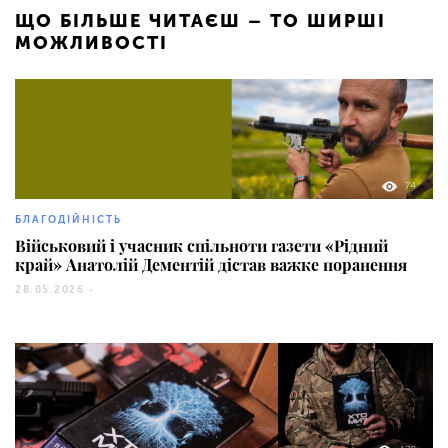
ЩО БІЛЬШЕ ЧИТАЄШ – ТО ШИРШІ
МОЖЛИВОСТІ
74
БЛАГОДІЙНІСТЬ
Військовий і учасник спільноти газети «Рідний
край» Анатолій Дементій дістав важке поранення
28.05.2026 -