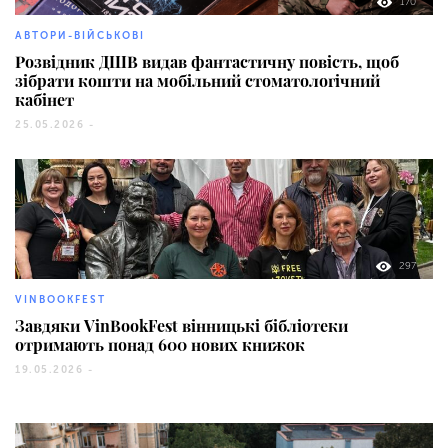
170
АВТОРИ-ВІЙСЬКОВІ
Розвідник ДШВ видав фантастичну повість, щоб
зібрати кошти на мобільний стоматологічний
кабінет
25.05.2026 -
297
VINBOOKFEST
Завдяки VinBookFest вінницькі бібліотеки
отримають понад 600 нових книжок
19.05.2026 -