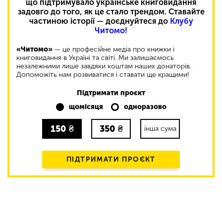
що підтримувало українське книговидання
задовго до того, як це стало трендом. Ставайте
частиною історії — доєднуйтеся до
Клубу
Читомо!
«Читомо»
— це професійне медіа про книжки і
книговидання в Україні та світі. Ми залишаємось
незалежними лише завдяки коштам наших донаторів.
Допоможіть нам розвиватися і ставати ще кращими!
Підтримати проєкт
щомісяця
одноразово
150
₴
350
₴
інша сума
ПІДТРИМАТИ ПРОЄКТ