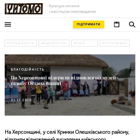
Культура читання
і мистецтво книговидання
ПІДТРИМАТИ
БЛАГОДІЙНІСТЬ
МЕЦЕНАТСТВО
МУЗЕЙ
ОСТАП ВИШНЯ
БЛАГОДІЙНІСТЬ
На Херсонщині відкрили відновлений музей-
садибу Остапа Вишні
01.11.2020
На Херсонщині, у селі Кринки Олешківського району,
відкрили відновлений зусиллями київського