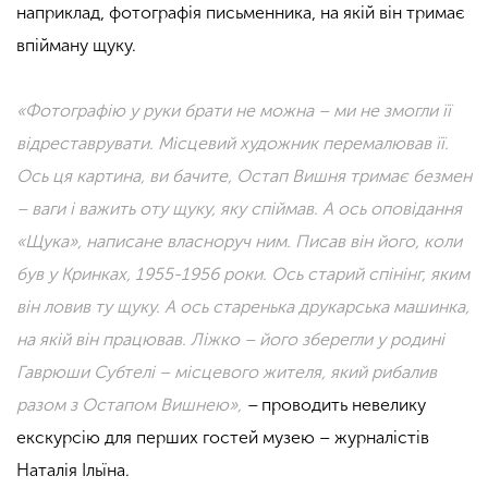
наприклад, фотографія письменника, на якій він тримає
впійману щуку.
«Фотографію у руки брати не можна – ми не змогли її
відреставрувати. Місцевий художник перемалював її.
Ось ця картина, ви бачите, Остап Вишня тримає безмен
– ваги і важить оту щуку, яку спіймав. А ось оповідання
«Щука», написане власноруч ним. Писав він його, коли
був у Кринках, 1955-1956 роки. Ось старий спінінг, яким
він ловив ту щуку.
А ось старенька друкарська машинка,
на якій він працював. Ліжко – його зберегли у родині
Гаврюши Субтелі – місцевого жителя, який рибалив
разом з Остапом Вишнею»,
–
проводить невелику
екскурсію для перших гостей музею – журналістів
Наталія Ільїна.