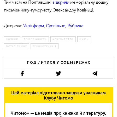
Тим часм на Полтавщині
відкрили
меморіальну дошку
письменнику-гумористу Олександру Ковіньці.
Джерела:
Укрінформ
,
Суспільне,
Рубрика
НОВИНИ
БЛАГОДІЙНІСТЬ
МЕЦЕНАТСТВО
МУЗЕЙ
ОСТАП ВИШНЯ
РЕКОНСТРУКЦІЯ
ПОДІЛИТИСЯ У СОЦМЕРЕЖАХ
Цей матеріал підготовано завдяки учасникам
Клубу Читомо
Читомо» — це медіа про книжки й літературу,