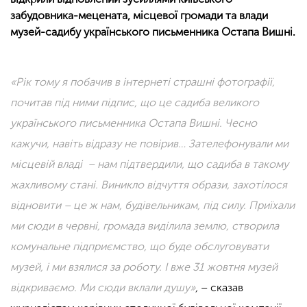
забудовника-мецената, місцевої громади та влади
музей-садибу українського письменника Остапа Вишні.
«Рік тому я побачив в інтернеті страшні фотографії,
почитав під ними підпис, що це садиба великого
українського письменника Остапа Вишні. Чесно
кажучи, навіть відразу не повірив…
Зателефонували ми
місцевій владі
–
нам підтвердили, що садиба в такому
жахливому стані. Виникло відчуття образи, захотілося
відновити – це ж нам, будівельникам, під силу. Приїхали
ми сюди в червні, громада виділила землю, створила
комунальне підприємство, що буде обслуговувати
музей, і ми взялися за роботу. І вже 31 жовтня музей
відкриваємо.
Ми сюди вклали душу»
,
– сказав