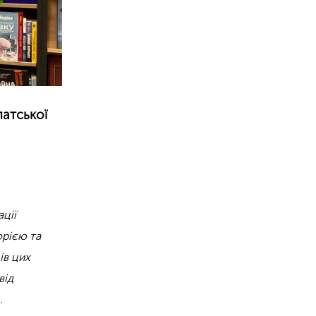
патської
ції
орією та
ів цих
від
.