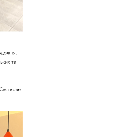
художня,
ських та
 Святкове