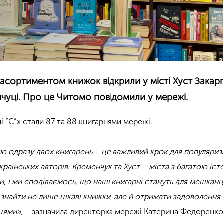
 асортиментом книжок відкрили у місті Хуст Закар
нчуці. Про це Читомо повідомили у мережі.
і “Є”» стали 87 та 88 книгарнями мережі.
тю одразу двох книгарень – це важливий крок для популяриза
країнських авторів. Кременчук та Хуст – міста з багатою іст
, і ми сподіваємось, що наші книгарні стануть для мешканц
знайти не лише цікаві книжки, але й отримати задоволення 
мцями»
, – зазначила директорка мережі Катерина Федоренко