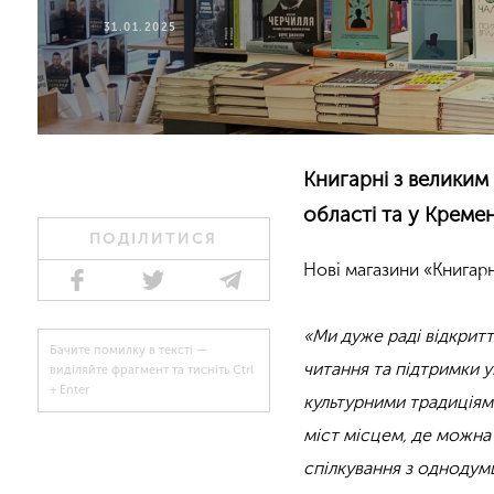
31.01.2025
Книгарні з великим
області та у Креме
ПОДІЛИТИСЯ
Нові магазини «Книгарн
«Ми дуже раді відкрит
Бачите помилку в тексті —
читання та підтримки у
виділяйте фрагмент та тисніть Ctrl
+ Enter
культурними традиціями
міст місцем, де можна 
спілкування з одноду