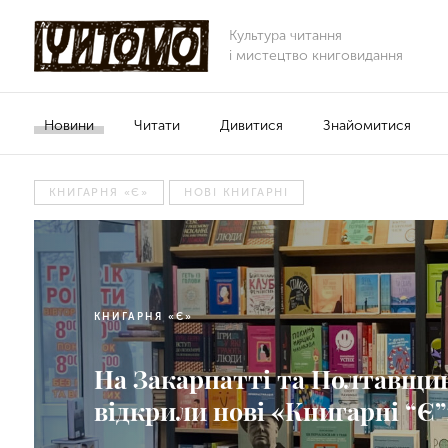
Культура читання
і мистецтво книговидання
Новини
Читати
Дивитися
Знайомитися
КНИГАРНЯ «Є»
НОВІ КНИГАРНІ
КНИГАРНЯ «Є»
На Закарпатті та Полтавщи
відкрили нові «Книгарні “Є”