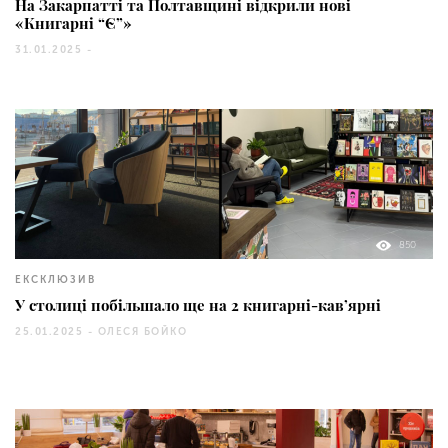
На Закарпатті та Полтавщині відкрили нові
«Книгарні “Є”»
31.01.2025 -
850
ЕКСКЛЮЗИВ
У столиці побільшало ще на 2 книгарні-кав’ярні
25.01.2025 -
ОЛЕСЯ БОЙКО