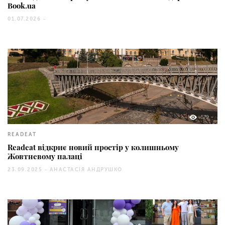
Book.ua
01.07.2026 -
579
READEAT
Readeat відкриє новий простір у колишньому
Жовтневому палаці
23.09.2025 -
АНАСТАСІЯ АНДРУШКО