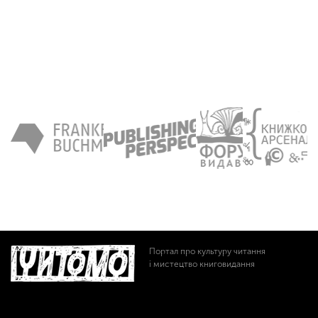
Портал про культуру читання
і мистецтво книговидання