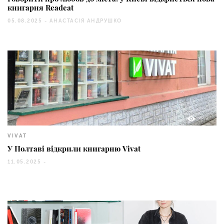
книгарня Readeat
05.08.2025 -
АНАСТАСІЯ АНДРУШКО
449
VIVAT
У Полтаві відкрили книгарню Vivat
11.05.2025 -