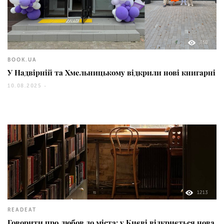
358
BOOK.UA
У Надвірній та Хмельницькому відкрили нові книгарні
10.08.2025 -
1213
READEAT
Говорити про любов до міста: у Києві відкриється нова