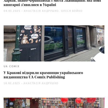
Харків, Івано-Франківськ і міста Львівщини: які нові
книгарні з’явилися в Україні
04.03.2025 -
АНАСТАСІЯ АНДРУШКО, ОЛЕСЯ БОЙКО
354
UA COMIX
У Кракові відкрили крамницю українського
видавництва UA Comix Publishing
18.02.2025 -
АНАСТАСІЯ АНДРУШКО