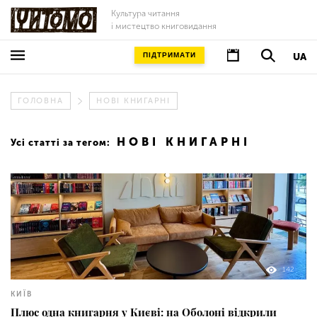
Культура читання
і мистецтво книговидання
ПІДТРИМАТИ
UA
ГОЛОВНА
НОВІ КНИГАРНІ
НОВІ КНИГАРНІ
Усі статті за тегом:
142
КИЇВ
Плюс одна книгарня у Києві: на Оболоні відкрили