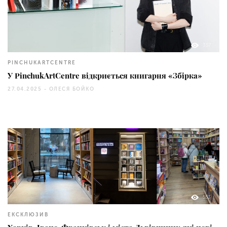
357
PINCHUKARTCENTRE
У PinchukArtCentre відкриється книгарня «Збірка»
27.04.2025 -
ОЛЕСЯ БОЙКО
553
ЕКСКЛЮЗИВ