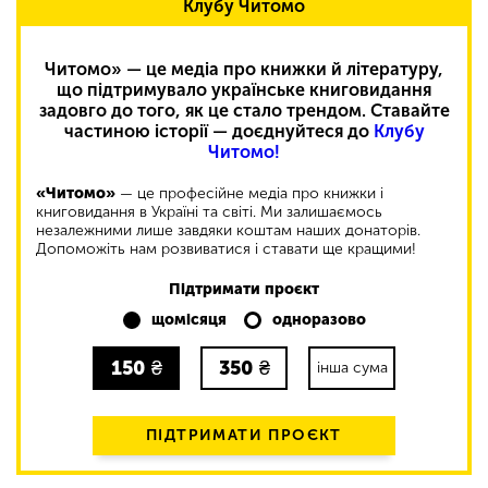
Клубу Читомо
Читомо» — це медіа про книжки й літературу,
що підтримувало українське книговидання
задовго до того, як це стало трендом. Ставайте
частиною історії — доєднуйтеся до
Клубу
Читомо!
«Читомо»
— це професійне медіа про книжки і
книговидання в Україні та світі. Ми залишаємось
незалежними лише завдяки коштам наших донаторів.
Допоможіть нам розвиватися і ставати ще кращими!
Підтримати проєкт
щомісяця
одноразово
150
₴
350
₴
інша сума
ПІДТРИМАТИ ПРОЄКТ