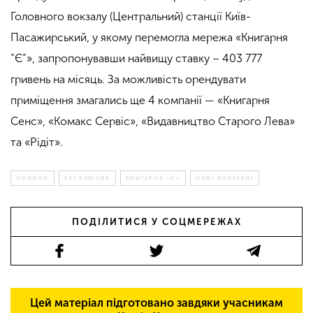
Головного вокзалу (Центральний) станції Київ-
Пасажирський, у якому перемогла мережа «Книгарня
“Є”», запропонувавши найвищу ставку – 403 777
гривень на місяць. За можливість орендувати
приміщення змагались ще 4 компанії — «Книгарня
Сенс», «Комакс Сервіс», «Видавництво Старого Лева»
та «Рідіт».
НОВИНИ
ЕКСКЛЮЗИВ
КНИГАРНЯ «Є»
НОВІ КНИГАРНІ
ПОДІЛИТИСЯ У СОЦМЕРЕЖАХ
Цей матеріал підготовано завдяки учасникам