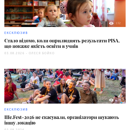
132
ЕКСКЛЮЗИВ
Стало відомо, коли оприлюднять результати PISA,
що покаже якість освіти в учнів
03.08.2026 -
ОЛЕСЯ БОЙКО
140
ЕКСКЛЮЗИВ
Ше.Fest-2026 не скасували, організатори шукають
іншу локацію
02.08.2026 -