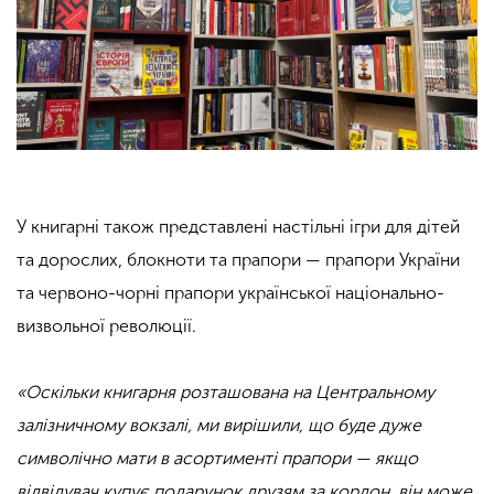
У книгарні також представлені настільні ігри для дітей
та дорослих, блокноти та прапори — прапори України
та червоно-чорні прапори української національно-
визвольної революції.
«Оскільки книгарня розташована на Центральному
залізничному вокзалі, ми вирішили, що буде дуже
символічно мати в асортименті прапори — якщо
відвідувач купує подарунок друзям за кордон, він може