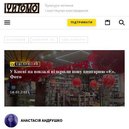
Культура читання
і мистецтво книговидання
ПІДТРИМАТИ
ЕКСКЛЮЗИВ
КНИГАРНЯ «Є»
НОВІ КНИГАРНІ
ЕКСКЛЮЗИВ
У Києві на вокзалі відкрили нову книгарню «Є».
Фото
14.02.2025
АНАСТАСІЯ АНДРУШКО