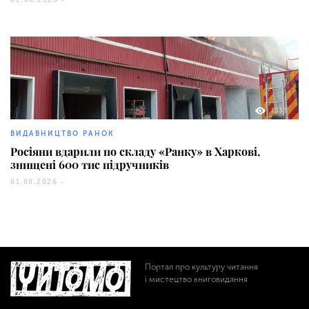
1333
ВИДАВНИЦТВО РАНОК
Росіяни вдарили по складу «Ранку» в Харкові,
знищені 600 тис підручників
01.08.2026 -
Портал про культуру читання
і мистецтво книговидання