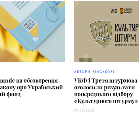
АВТОРИ-ВІЙСЬКОВІ
виніс на обговорення
УКФ і Третя штурмова 
закону про Український
оголосили результати
ий фонд
попереднього відбору
«Культурного штурму»
07.05.2025 -