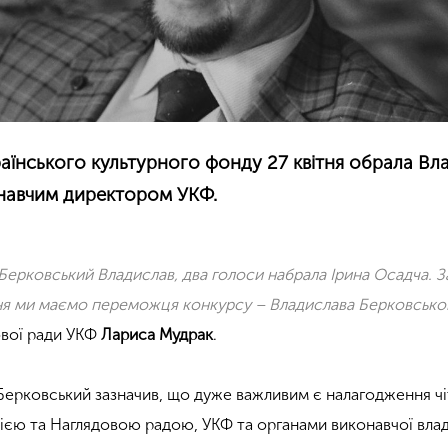
аїнського культурного фонду 27 квітня обрала Вл
навчим директором УКФ.
Берковський Владислав, два голоси набрала Ірина Осадча. З
ня ми маємо переможця конкурсу – Владислава Берковсько
ової ради УКФ
Лариса Мудрак
.
 Берковський зазначив, що дуже важливим є налагодження чі
цією та Наглядовою радою, УКФ та органами виконавчої влад