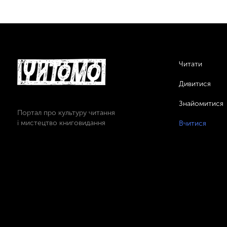
Читати
Дивитися
Знайомитися
Портал про культуру читання
і мистецтво книговидання
Вчитися