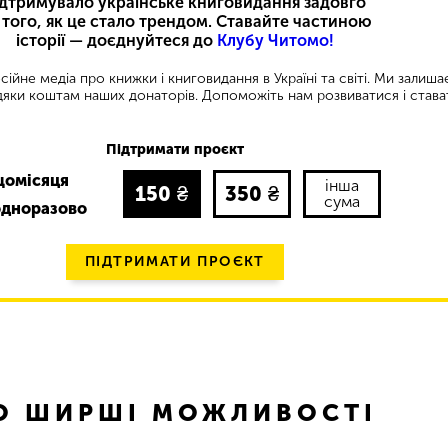
ідтримувало українське книговидання задовго
 того, як це стало трендом. Ставайте частиною
історії — доєднуйтеся до
Клубу Читомо!
ійне медіа про книжки і книговидання в Україні та світі. Ми залиш
яки коштам наших донаторів. Допоможіть нам розвиватися і става
Підтримати проєкт
щомісяця
інша
150
₴
350
₴
сума
одноразово
ПІДТРИМАТИ ПРОЄКТ
ТО ШИРШІ МОЖЛИВОСТІ