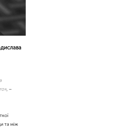
адислава
а
го»
, –
ткої
и та між