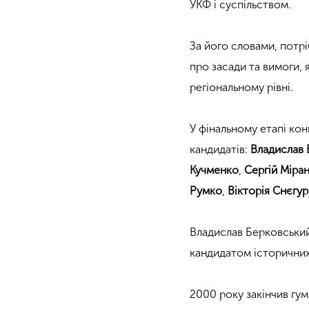
УКФ і суспільством.
За його словами, потрі
про засади та вимоги, 
регіональному рівні.
У фінальному етапі ко
кандидатів:
Владислав 
Кучменко
,
Сергій Міра
Румко
,
Вікторія Снєгур
Владислав Берковський
кандидатом історичних
2000 року закінчив гу