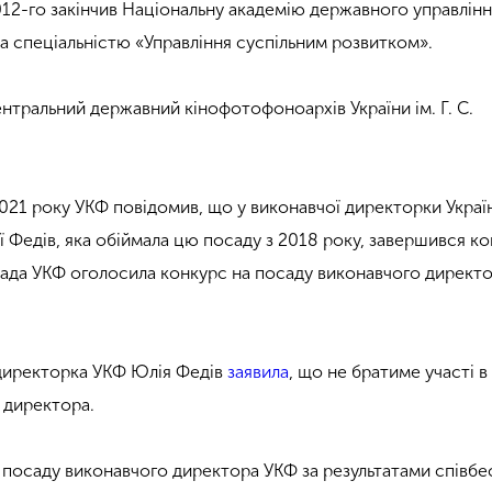
012-го закінчив Національну академію державного управлінн
за спеціальністю «Управління суспільним розвитком».
нтральний державний кінофотофоноархів України ім. Г. С.
021 року УКФ повідомив, що у виконавчої директорки Украї
 Федів, яка обіймала цю посаду з 2018 року, завершився ко
рада УКФ оголосила конкурс на посаду виконавчого директ
 директорка УКФ Юлія Федів
заявила
, що не братиме участі в
 директора.
а посаду виконавчого директора УКФ за результатами співбе