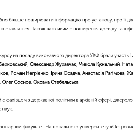
бно більше поширювати інформацію про установу, про її дія
які ставляться. Також важливим є поширення досвіду та інф
нкурсу на посаду виконавчого директора УКФ брали участь 1
Берковський
,
Олександр Журавчак
,
Микола Кужельний
,
Ната
нков
,
Роман Негрієнко
,
Ірина Осадча
,
Анастасія Рагімова
,
Жа
,
Олег Соснов
,
Оксана Стебельська
.
 є фахівцем з державної політики в архівній сфері, джерел
 наук.
манітарний факультет Національного університету «Острозь