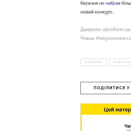
березня
не набрав
біль
новий конкурс.
Джерело: ukrinform.ua
Чільна: thekyivreview.
НОВИНИ
ВИКОНА
ПОДІЛИТИСЯ У
Цей матер
Чи