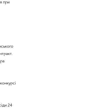
я при
нського
нтракт.
ора
 конкурсі
сіди 24