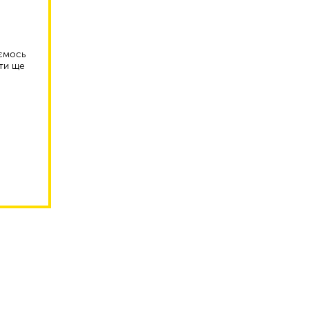
аємось
ти ще