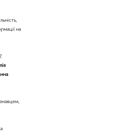
льність,
ормації на
2
лія
нна
ознавцем,
ка