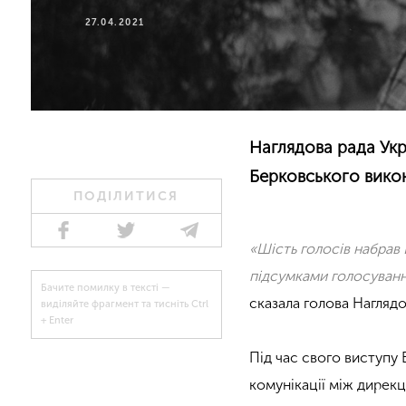
27.04.2021
Наглядова рада Укр
Берковського вико
ПОДІЛИТИСЯ
«Шість голосів набрав 
підсумками голосуван
Бачите помилку в тексті —
сказала голова Нагляд
виділяйте фрагмент та тисніть Ctrl
+ Enter
Під час свого виступу
комунікації між дирек