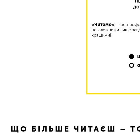
п
до
«Читомо»
— це профес
незалежними лише завд
кращими!
ЩО БІЛЬШЕ ЧИТАЄШ – 