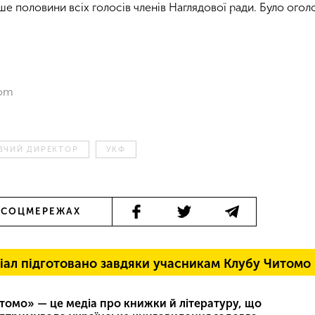
ше половини всіх голосів членів Наглядової ради. Було ого
com
ВЧИЙ ДИРЕКТОР
УКФ
 СОЦМЕРЕЖАХ
іал підготовано завдяки учасникам Клубу Читомо
томо» — це медіа про книжки й літературу, що