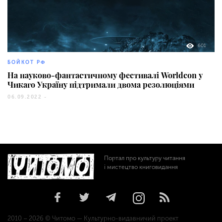
601
БОЙКОТ РФ
На науково-фантастичному фестивалі Worldcon у
Чикаго Україну підтримали двома резолюціями
06.09.2022 -
Портал про культуру читання
і мистецтво книговидання
2010 – 2026 © Читомо — Культурно-видавничий проект