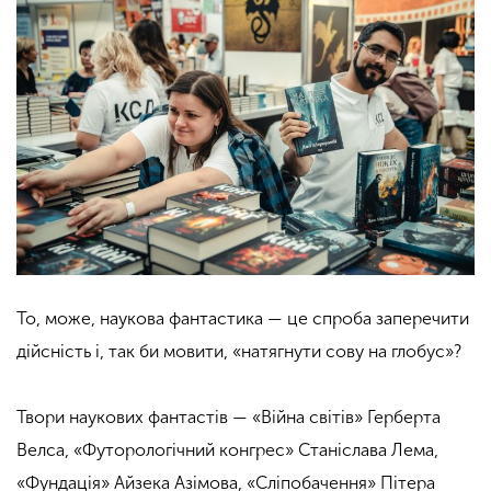
То, може, наукова фантастика — це спроба заперечити
дійсність і, так би мовити, «натягнути сову на глобус»?
Твори наукових фантастів — «Війна світів» Герберта
Велса, «Футорологічний конгрес» Станіслава Лема,
«Фундація» Айзека Азімова, «Сліпобачення» Пітера