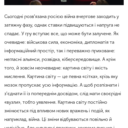
Сьогодні розвʼязана росією війна вчергове заходить у
затяжну фазу, однак ставки підвищуються і напруга не
спадає. У гру вступає все, що може бути залучене. Як
очевидне: військова сила, економіка, дипломатія та
інформаційний простір, так і переважно приховане:
негласні альянси, розвідка, кіберсередовище. А крім
того, й зовсім неочевидне: картина світу і якість
мислення. Картина світу — це певна «сітка», крізь яку
мозок пропускає усю інформацію. А щоб розпізнати і
зʼєднати її із попереднім досвідом, слід мати своєрідні
«вузли», тобто уявлення. Картина світу постійно
змінюється під впливом нових вражень і подій, як
наприклад, війна. Ці зміни відбуваються повільно й
нелінійно. Але культурні практики, зокрема письмо і