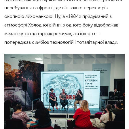
перебування на фронті, де він важко перехворів
окопною лихоманкою. Ну, а «1984» придуманий в
атмосфері Холодної війни, з одного боку відображав
механіку тоталітарних режимів, а з іншого —
попереджав симбіоз технологій і тоталітарної влади.