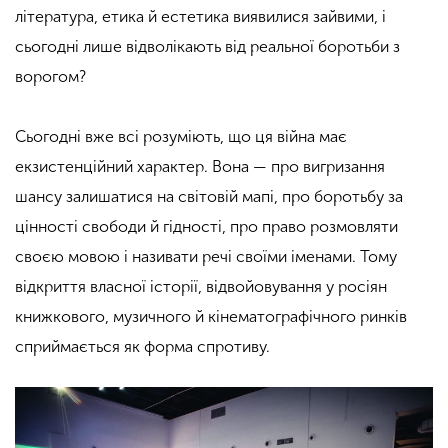
література, етика й естетика виявилися зайвими, і
сьогодні лише відволікають від реальної боротьби з
ворогом?
Сьогодні вже всі розуміють, що ця війна має
екзистенційний характер. Вона — про вигризання
шансу залишатися на світовій мапі, про боротьбу за
цінності свободи й гідності, про право розмовляти
своєю мовою і називати речі своїми іменами. Тому
відкриття власної історії, відвойовування у росіян
книжкового, музичного й кінематографічного ринків
сприймається як форма спротиву.