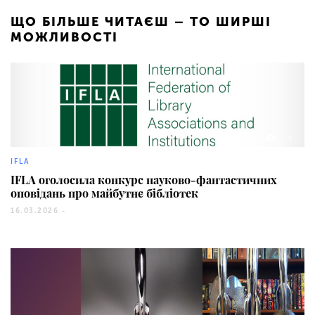
ЩО БІЛЬШЕ ЧИТАЄШ – ТО ШИРШІ
МОЖЛИВОСТІ
176
IFLA
IFLA оголосила конкурс науково-фантастичних
оповідань про майбутнє бібліотек
16.03.2026 -