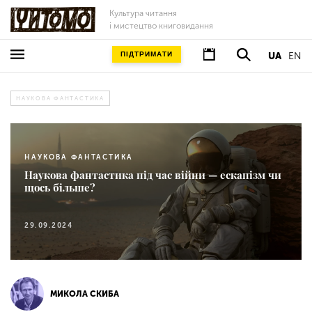
Культура читання
і мистецтво книговидання
ПІДТРИМАТИ
UA
EN
НАУКОВА ФАНТАСТИКА
НАУКОВА ФАНТАСТИКА
Наукова фантастика під час війни — ескапізм чи
щось більше?
29.09.2024
МИКОЛА СКИБА