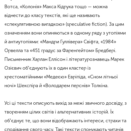
Вотса, «Колонія» Макса Кідрука тощо — можна
віднести до класу текстів, які ще називають
«спекулятивною вигадкою» (speculative fiction). За цим
означенням вони опиняються в одному ряду з утопіями
й антиутопіями: «Мандри Гуллівера» Свіфта, «1984»
Орвелла та «451 градус за Фаренгейтом» Бредбері.
Письменник Харлан Еллісон і літературознавець Марек
Озієвич обʼєднують їх в один кластер із
хрестоматійними «Медеєю» Евріпіда, «Сном літньої
ночі» Шекспіра й «Володарем перснів» Толкіна.
Усі ці тексти описують вихід за межі звичного досвіду, з
творенням цілих світів і альтернативних історій. Їх
обʼєднує те, що вони відображають інтереси, страхи та
сподівання свого часу. Такі тексти спонукають читачів