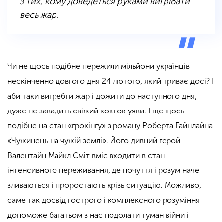
з тих, кому доведеться руками вигрібати
весь жар
.
Чи не щось подібне пережили мільйони українців
нескінченно довгого дня 24 лютого, який триває досі? І
аби таки вигребти жар і дожити до наступного дня,
дуже не завадить свіжий ковток уяви. І ще щось
подібне на стан «ґрокінгу» з роману Роберта Гайнлайна
«Чужинець на чужій землі». Його дивний герой
Валентайн Майкл Сміт вміє входити в стан
інтенсивного переживання, де почуття і розум наче
зливаються і проростають крізь ситуацію. Можливо,
саме так досвід гострого і комплексного розуміння
допоможе багатьом з нас подолати туман війни і