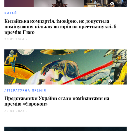
665
КИТАЙ
Китайська компартія, імовірно, не допустила
номінування кількох авторів на престижну sci-fi
премію Г’юґо
28.01.2024 -
1283
ЛІТЕРАТУРНА ПРЕМІЯ
Представники України стали номінантами на
премію «Єврокон»
22.04.2023 -