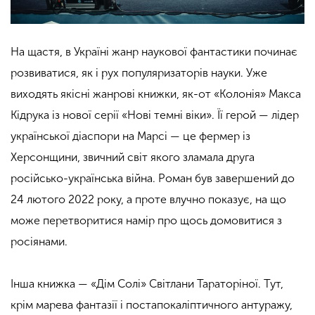
На щастя, в Україні жанр наукової фантастики починає
розвиватися, як і рух популяризаторів науки. Уже
виходять якісні жанрові книжки, як-от «Колонія» Макса
Кідрука із нової серії «Нові темні віки». Її герой — лідер
української діаспори на Марсі — це фермер із
Херсонщини, звичний світ якого зламала друга
російсько-українська війна. Роман був завершений до
24 лютого 2022 року, а проте влучно показує, на що
може перетворитися намір про щось домовитися з
росіянами.
Інша книжка — «Дім Солі» Світлани Тараторіної. Тут,
крім марева фантазії і постапокаліптичного антуражу,