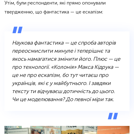
Утім, були респонденти, які прямо опонували
твердженню, що фантастика — це ескапізм:
Наукова фантастика — це спроба авторів
переосмислити минуле і теперішнє та
якось намагатися змінити його. Плюс — це
про технології. «Колонія» Макса Кідрука —
це не про ескапізм, бо тут читаєш про
українців, які є у майбутнього. І завдяки
тексту ти відчуваєш дотичність до цього.
Чи це моделювання? До певної міри так.