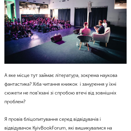
А яке місце тут займає література, зокрема наукова
фантастика? Хіба читання книжок і занурення у їхні
сюжети не повʼязані зі спробою втечі від зовнішніх
проблем?
Я провів бліцопитування серед відвідувачів і
відвідувачок KyivBookForum, які вишикувалися на