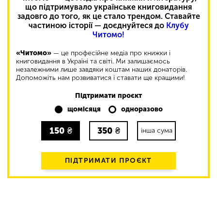
що підтримувало українське книговидання
задовго до того, як це стало трендом. Ставайте
частиною історії — доєднуйтеся до
Клубу
Читомо!
«Читомо»
— це професійне медіа про книжки і
книговидання в Україні та світі. Ми залишаємось
незалежними лише завдяки коштам наших донаторів.
Допоможіть нам розвиватися і ставати ще кращими!
Підтримати проєкт
щомісяця
одноразово
150
₴
350
₴
інша сума
ПІДТРИМАТИ ПРОЄКТ