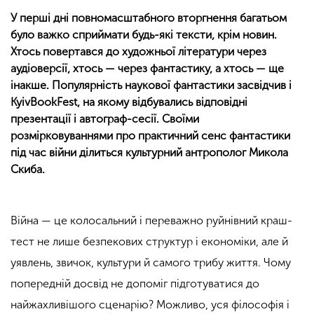
У перші дні повномасштабного вторгнення багатьом
було важко сприймати будь-які тексти, крім новин.
Хтось повертався до художньої літератури через
аудіоверсії, хтось — через фантастику, а хтось — ще
інакше. Популярність наукової фантастики засвідчив і
KyivBookFest, на якому відбувались відповідні
презентації і автограф-сесії. Своїми
розмірковуваннями про практичний сенс фантастики
під час війни ділиться культурний антрополог Микола
Скиба.
Війна — це колосальний і переважно руйнівний краш-
тест не лише безпекових структур і економіки, але й
уявлень, звичок, культури й самого трибу життя. Чому
попередній досвід не допоміг підготуватися до
найжахливішого сценарію? Можливо, уся філософія і