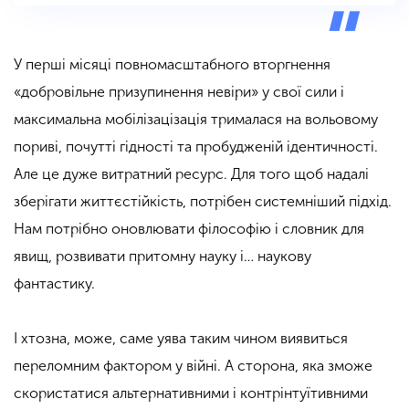
У перші місяці повномасштабного вторгнення
«добровільне призупинення невіри» у свої сили і
максимальна мобілізацізація трималася на вольовому
пориві, почутті гідності та пробудженій ідентичності.
Але це дуже витратний ресурс. Для того щоб надалі
зберігати життєстійкість, потрібен системніший підхід.
Нам потрібно оновлювати філософію і словник для
явищ, розвивати притомну науку і… наукову
фантастику.
І хтозна, може, саме уява таким чином виявиться
переломним фактором у війні. А сторона, яка зможе
скористатися альтернативними і контрінтуїтивними