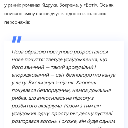
у ранніх романах Кідрука. Зокрема, у «Боті». Ось як
описано зміну світовідчуття одного із головних
персонажів:
Поза образою поступово розросталося
нове почуття: тверде усвідомлення, що
його звичний — такий зрозумілий і
впорядкований — світ безповоротно канув
у лету. Вислизнув з-під ніг. Хлопець
почувався безпорадним, немов домашня
рибка, що викотилась на підлогу з
розбитого акваріума. Разом з тим він
усвідомив одну просту річ: десь у пустелі
розгорався вогонь. І схоже, він буде одним