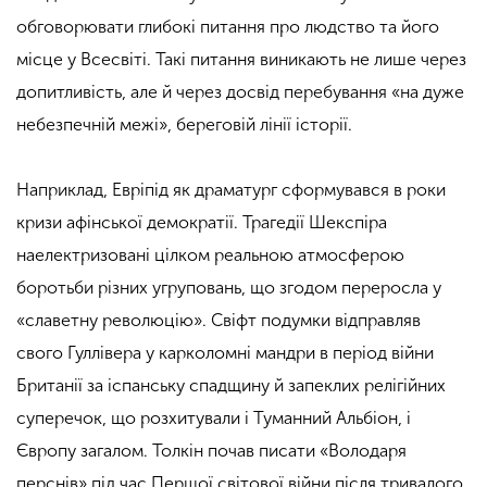
обговорювати глибокі питання про людство та його
місце у Всесвіті. Такі питання виникають не лише через
допитливість, але й через досвід перебування «на дуже
небезпечній межі», береговій лінії історії.
Наприклад, Евріпід як драматург сформувався в роки
кризи афінської демократії. Трагедії Шекспіра
наелектризовані цілком реальною атмосферою
боротьби різних угруповань, що згодом переросла у
«славетну революцію». Свіфт подумки відправляв
свого Гуллівера у карколомні мандри в період війни
Британії за іспанську спадщину й запеклих релігійних
суперечок, що розхитували і Туманний Альбіон, і
Європу загалом. Толкін почав писати «Володаря
перснів» під час Першої світової війни після тривалого