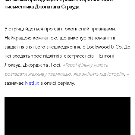
письменника Джонатана Страуда.
У стрічці йдеться про світ, охоплений привидами.
Найкращою компанією, що виконує різноманітні
завдання з їхнього знешкодження, є Lockwood & Co. До
неї входять троє підлітків-екстрасенсів – Ентоні
Локвуд, Джордж та Люсі.
«Герої фільму мають
розгадати жахливу таємницю, яка змінить хід історії»
, –
зазначає
Netflix
в описі серіалу.