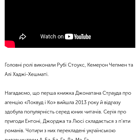
Головні ролі виконали Рубі Стоукс, Кемерон Чепмен та
Алі Хаджі-Хешматі.
Нагадаємо, що перша книжка Джонатана Страуда про
агенцію «Локвуд і Ко» вийшла 2013 року й відразу
здобула популярність серед юних читачів. Серія про
пригоди Ентоні, Джорджа та Люсі складається з п’яти
романів. Чотири з них перекладені українською
видавництвом А-Ба-Ба-Га-Ла-Ма-Га.