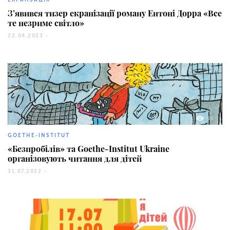
ЕКРАНЗАЦІЯ
З’явився тизер екранізації роману Ентоні Дорра «Все
те незриме світло»
22.04.2023 -
18
GOETHE-INSTITUT
«Безпробілів» та Goethe-Institut Ukraine
організовують читання для дітей
31.07.2022 -