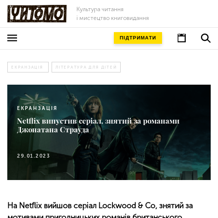
Культура читання
і мистецтво книговидання
ПІДТРИМАТИ
ЕКРАНЗАЦІЯ
ЛІТЕРАТУРА ДЛЯ ДІТЕЙ
ЕКРАНЗАЦІЯ
Netflix випустив серіал, знятий за романами
Джонатана Страуда
29.01.2023
На Netflix вийшов серіал Lockwood & Co, знятий за
мотивами пригодницьких романів британського