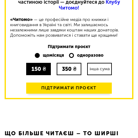
частиною історії — доєднуйтеся до
Клубу
Читомо!
«Читомо»
— це професійне медіа про книжки і
книговидання в Україні та світі. Ми залишаємось
незалежними лише завдяки коштам наших донаторів.
Допоможіть нам розвиватися і ставати ще кращими!
Підтримати проєкт
щомісяця
одноразово
150
₴
350
₴
інша сума
ПІДТРИМАТИ ПРОЄКТ
ЩО БІЛЬШЕ ЧИТАЄШ – ТО ШИРШІ