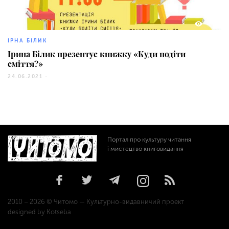
26
ІРНА БІЛИК
Ірина Білик презентує книжку «Куди подіти
сміття?»
24.06.2021 -
Портал про культуру читання
і мистецтво книговидання
2010 – 2026 © Читомо — Культурно-видавничий проект
designed by Kotseba