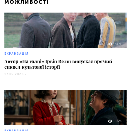
МОЖЛИВОСТІ
4373
ЕКРАНЗАЦІЯ
Автор «На голці» Ірвін Велш випускає прямий
сиквел культової історії
17.05.2026 -
2328