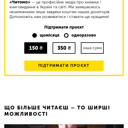
«Читомо»
— це професійне медіа про книжки і
книговидання в Україні та світі. Ми залишаємось
незалежними лише завдяки коштам наших донаторів.
Допоможіть нам розвиватися і ставати ще кращими!
Підтримати проєкт
щомісяця
одноразово
150
₴
350
₴
інша сума
ПІДТРИМАТИ ПРОЄКТ
ЩО БІЛЬШЕ ЧИТАЄШ – ТО ШИРШІ
МОЖЛИВОСТІ