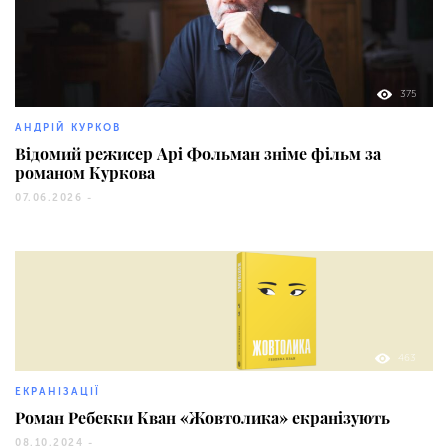
375
АНДРІЙ КУРКОВ
Відомий режисер Арі Фольман зніме фільм за
романом Куркова
07.06.2026 -
463
ЕКРАНІЗАЦІЇ
Роман Ребекки Кван «Жовтолика» екранізують
08.10.2024 -