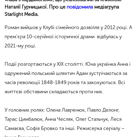
Наталії Гурницької. Про це
повідомила
медіагрупа
Starlight Media.
Роман вийшов у Клубі сімейного дозвілля у 2012 році. А
прем’єра 10-серійної історичної драми відбулась у
2021-му році.
Події розгортаються у XIX столітті. Юна українка Анна і
одружений польський шляхтич Адам зустрічаються за
часів революції 1848-1849 років та закохуються. Всі
життєві обставини складаються проти них.
У головних ролях: Олена Лавренюк, Павло Делонг,
Тарас Цимбалюк, Анна Чесляк, Олег Стальчук, Леся
Самаєва, Софія Бровко та інші. Режисерка серіалу –