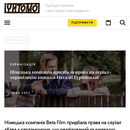
Культура читання
і мистецтво книговидання
ПІДТРИМАТИ
ЕКРАНІЗАЦІЯ
ЕКРАНІЗАЦІЯ
Німецька компанія придбала права на серіал-
екранізацію книжки Наталії Гурницької
09.06.2022
Німецька компанія Beta Film придбала права на серіал
«Кава з кардамоном», що реалізований за книжкою