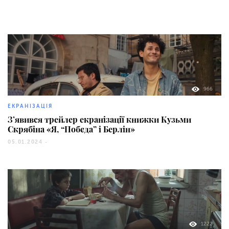
966
ЕКРАНІЗАЦІЯ
З’явився трейлер екранізації книжки Кузьми
Скрябіна «Я, “Побєда” і Берлін»
05.01.2024 -
1222