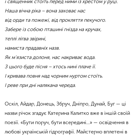
і священник стоїть перед ними із хрестом у руці.
Наша вічна ріка – вона заховає нас
від орди та пожежі, від прокляття пекучого.
Забере із собою пташині гнізда на кручах,
теплі лігва звірині,
намиста прадавніх назв.
Як м’язиста долоня, нас накриває вода.
З цього буде пісня – хтось нині плаче її.
І кривава повня над чорним нуртом стоїть.
І реве при дні налякана череда.
Оскіл, Айдар, Донець, Збруч, Дніпро, Дунай, Буг — ці
назви річок згадує Катерина Калитко вже в іншій своїй
поезії. «Бути поруч, бути всередині…» — освідчення в
любові українській гідрографії. Майстерно вплетені в