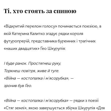
Ті, хто стоять за спиною
«Відкритий перелом голосу» починається поезією, в
якій Катерина Калитко згадує рядки короля
футуропрерій, представника буремних і трагічних
«наших двадцятих» Ґео Шкурупія:
І буде ранок. Простягнеш руку,
Торкнеш повітря, живе й туге.
«Війна
— костопалка і м’ясорубка
»,
—
зронив був Ґео.
«Війна
— костопалка і м’ясорубка
»
—
рядки з поезії
«Стяг землі», якою завершується збірка Шкурупія
«Для