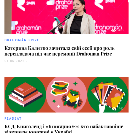
490
DRAHOMÁN PRIZE
Катерина Калитко зачитала свій есей про роль
перекладача під час церемонії Drahoman Prize
01.06.2026 -
741
READEAT
КСД, Книголенд і «Книгарня Є»: хто найактивніше
відкриває книгарні в Україні