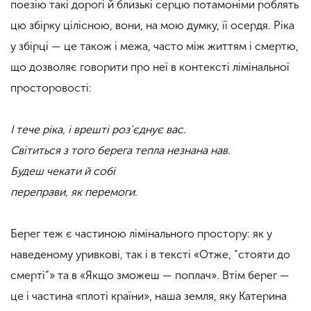
поезію такі дорогі й близькі серцю потамоніми роблять
цю збірку цілісною, вони, на мою думку, її осердя. Ріка
у збірці — це також і межа, часто між життям і смертю,
що дозволяє говорити про неї в контексті лімінальної
просторовості:
І тече ріка, і врешті роз’єднує вас.
Світиться з того берега тепла незнана нав.
Будеш чекати й собі
переправи, як перемоги.
Берег теж є частиною лімінального простору: як у
наведеному уривкові, так і в тексті «Отже, “стояти до
смерті”» та в «Якщо зможеш — поплач». Втім берег —
це і частина «плоті країни», наша земля, яку Катерина