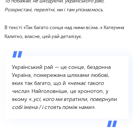
То побажай, не шкодуючи, українського раю,
Розхристані, перелітні, ми і там упізнаємось.
В тексті «Так багато сонця над ними всіма..» Катерина
Калитко, власне, цей рай деталізує.
Український рай — це сонце, бездонна
Україна, помережана шляхами любові,
яких так багато, що й
«немає такого
числа».
Найголовніше, це хронотоп, у
якому
«..усі, кого ми втратили, повернули
собі імена / і стоять поміж нами».