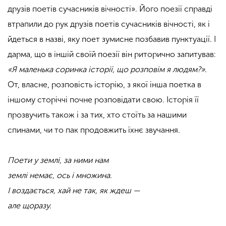
друзів поетів сучасників вічності». Його поезії справді
втрапили до рук друзів поетів сучасників вічності, як і
йдеться в назві, яку поет зумисне позбавив пунктуації. І
дарма, що в іншій своїй поезії він риторично запитував:
«Я маленька соринка історії, що розповім я людям?»
.
От, власне, розповість історію, з якої інша поетка в
іншому сторіччі почне розповідати свою. Історія її
прозвучить також і за тих, хто стоїть за нашими
спинами, чи то пак продовжить їхнє звучання.
Поети у землі, за ними нам
землі немає, ось і множина.
І воздається, хай не так, як ждеш —
але щоразу.