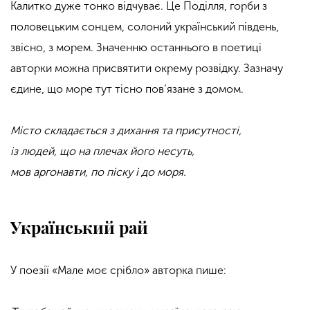
Калитко дуже тонко відчуває. Це Поділля, горби з
половецьким сонцем, солоний український південь,
звісно, з морем. Значенню останнього в поетиці
авторки можна присвятити окрему розвідку. Зазначу
єдине, що море тут тісно пов’язане з домом.
Місто складається з дихання та присутності,
із людей, що на плечах його несуть,
мов аргонавти, по піску і до моря.
Український рай
У поезії «Мале моє срібло» авторка пише: