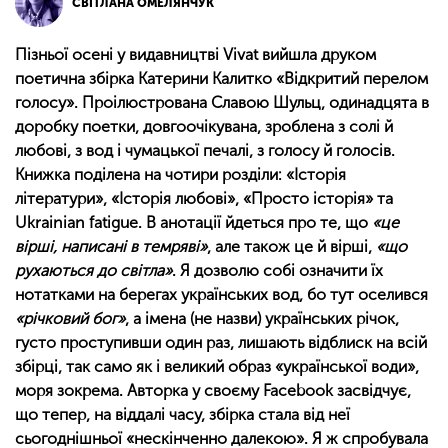
СВІТЛАНА ОМЕЛЯНЧУК
Пізньої осені у видавництві Vivat вийшла друком
поетична збірка Катерини Калитко «Відкритий перелом
голосу». Проілюстрована Славою Шульц, одинадцята в
доробку поетки, довгоочікувана, зроблена з солі й
любові, з вод і чумацької печалі, з голосу й голосів.
Книжка поділена на чотири розділи: «Історія
літератури», «Історія любові», «Просто історія» та
Ukrainian fatigue. В анотації йдеться про те, що
«це
вірші, написані в темряві»
, але також це й вірші,
«що
рухаються до світла»
. Я дозволю собі означити їх
нотатками на берегах українських вод, бо тут оселився
«річковий бог»
, а імена (не назви) українських річок,
густо проступивши один раз, лишають відблиск на всій
збірці, так само як і великий образ «української води»,
моря зокрема. Авторка у своєму Facebook засвідчує,
що тепер, на віддалі часу, збірка стала від неї
сьогоднішньої «нескінченно далекою». Я ж спробувала