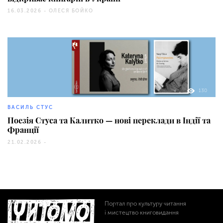
16.03.2026 -
ОЛЕСЯ БОЙКО
130
ВАСИЛЬ СТУС
Поезія Стуса та Калитко — нові переклади в Індії та
Франції
21.02.2026 -
Портал про культуру читання
і мистецтво книговидання