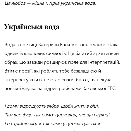
Ця любов — міцна й гірка українська вода.
Українська вода
Вода в поетиці Катерини Калитко загалом уже стала
одним із ключових символів. Це багатий архетипний
образ, що завжди розширює поле для інтерпретацій.
Втім є поезії, які роблять тебе безвладною й
інтерпретувати їх не стає снаги. Як-от, ця пекуча
поезія-імпульс на підрив росіянами Каховської ГЕС.
І доми відрощують зябра, щоби жити в ріці.
Там все буде так само: церковця, площа і вулиці.
І на Трійцю люди так само у церкві туляться,