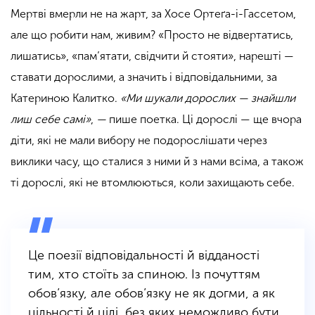
Мертві вмерли не на жарт, за Хосе Ортеґа-і-Гассетом,
але що робити нам, живим? «Просто не відвертатись,
лишатись», «пам’ятати, свідчити й стояти», нарешті —
ставати дорослими, а значить
і відповідальними, за
Катериною Калитко.
«Ми шукали дорослих — знайшли
лиш себе самі»
,
—
пише поетка.
Ці дорослі — ще вчора
діти, які не мали вибору не подорослішати через
виклики часу, що сталися з ними й з нами всіма, а також
ті дорослі, які не втомлюються, коли захищають себе.
Це поезії відповідальності й відданості
тим, хто стоїть за спиною. Із почуттям
обов’язку, але обов’язку не як догми, а як
цільності й цілі, без яких неможливо бути