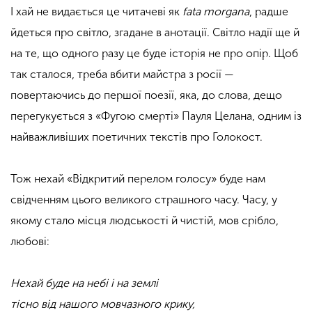
І хай не видається це читачеві як
fata morgana
, радше
йдеться про світло, згадане в анотації. Світло надії ще й
на те, що одного разу це буде історія не про опір. Щоб
так сталося, треба вбити майстра з росії —
повертаючись до першої поезії, яка, до слова, дещо
перегукується з «Фугою смерті» Пауля Целана, одним із
найважливіших поетичних текстів про Голокост.
Тож нехай «Відкритий перелом голосу» буде нам
свідченням цього великого страшного часу. Часу, у
якому стало місця людськості й чистій, мов срібло,
любові:
Нехай буде на небі і на землі
тісно від нашого мовчазного крику,