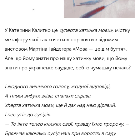
У Катерини Калитко це
«уперта хатинка мови»
, містку
метафору якої так хочеться порівняти з відомим
висловом Мартіна Гайдеґера «Мова — це дім буття».
Але що йому знати про нашу хатинку мови, що йому
знати про українське саудаде, себто чумацьку печаль?
І жодного вишнього голосу, жодної відповіді,
А тільки вибухи зліва, спалахи справа.
Уперта хатинка мови, ще й дах над нею дірявий,
І пес утік до сусідів.
— То їжте тепер книжки свої, правду їхню пророчу,
—
Бряжчав ключами сусід наш при воротях в саду.