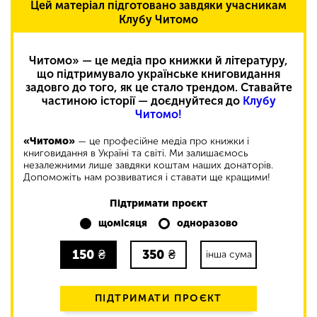
Цей матеріал підготовано завдяки учасникам
Клубу Читомо
Читомо» — це медіа про книжки й літературу,
що підтримувало українське книговидання
задовго до того, як це стало трендом. Ставайте
частиною історії — доєднуйтеся до
Клубу
Читомо!
«Читомо»
— це професійне медіа про книжки і
книговидання в Україні та світі. Ми залишаємось
незалежними лише завдяки коштам наших донаторів.
Допоможіть нам розвиватися і ставати ще кращими!
Підтримати проєкт
щомісяця
одноразово
150
₴
350
₴
інша сума
ПІДТРИМАТИ ПРОЄКТ