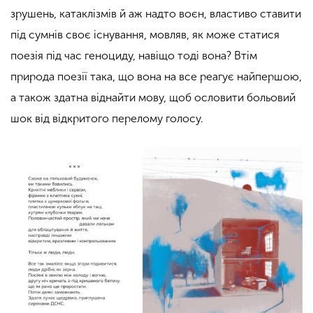
зрушень, катаклізмів й аж надто
воєн, властиво ставити
під сумнів своє існування, мовляв, як може статися
поезія під час геноциду, навіщо тоді вона? Втім
природа поезії така, що вона на все реагує найпершою,
а також здатна віднайти мову, щоб ословити больовий
шок від відкритого перелому голосу.