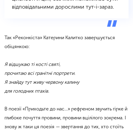
відповідальними дорослими тут-і-зараз.
Так «Реконкіста»
Катерини Калитко
завершується
обіцянкою:
Я відшукаю ті кості святі,
прочитаю всі гранітні портрети.
Я знайду тут живу червону калину
для голодних птахів.
В поезії «Приходьте до нас…» рефреном звучить гірке й
глибоке почуття провини, провини вцілілого зокрема. І
знову ж таки ця поезія
—
звертання до тих, хто стоїть