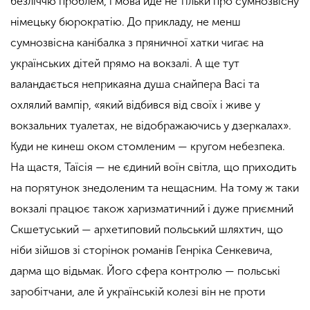
безліччю проблем, і мова йде не тільки про сумнозвісну
німецьку бюрократію. До прикладу, не менш
сумнозвісна канібалка з пряничної хатки чигає на
українських дітей прямо на вокзалі. А ще тут
валандається неприкаяна душа снайпера Васі та
охлялий вампір, «який відбився від своїх і живе у
вокзальних туалетах, не відображаючись у дзеркалах».
Куди не кинеш оком стомленим — кругом небезпека.
На щастя, Таїсія — не єдиний воїн світла, що приходить
на порятунок знедоленим та нещасним. На тому ж таки
вокзалі працює також харизматичний і дуже приємний
Скшетуський — архетиповий польський шляхтич, що
ніби зійшов зі сторінок романів Генріка Сенкевича,
дарма що відьмак. Його сфера контролю — польські
заробітчани, але й українській колезі він не проти