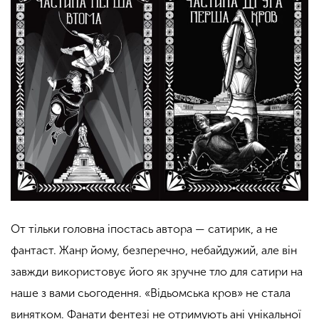
От тільки головна іпостась автора — сатирик, а не
фантаст. Жанр йому, безперечно, небайдужий, але він
завжди використовує його як зручне тло для сатири на
наше з вами сьогодення. «Відьомська кров» не стала
винятком. Фанати фентезі не отримують ані унікальної