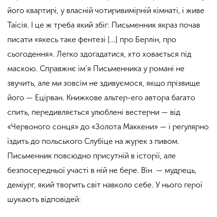
його квартирі, у власній чотиривимірній кімнаті, і живе
Таїсія. І це ж треба який збіг: Письменник якраз почав
писати «якесь таке фентезі […] про Берлін, про
сьогодення». Легко здогадатися, хто ховається під
маскою. Справжнє ім’я Письменника у романі не
звучить, але ми зовсім не здивуємося, якщо прізвище
його — Ецірван. Книжкове альтер-его автора багато
спить, передивляється улюблені вестерни — від
«Червоного сонця» до «Золота Маккени» — і регулярно
їздить до польського Слубіце на журек з пивом.
Письменник повсюдно присутній в історії, але
безпосередньої участі в ній не бере. Він — мудрець,
деміург, який творить світ навколо себе. У нього герої
шукають відповідей: