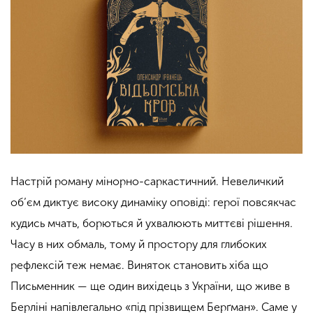
Настрій роману мінорно-саркастичний. Невеличкий
об’єм диктує високу динаміку оповіді: герої повсякчас
кудись мчать, борються й ухвалюють миттєві рішення.
Часу в них обмаль, тому й простору для глибоких
рефлексій теж немає. Виняток становить хіба що
Письменник — ще один вихідець з України, що живе в
Берліні напівлегально «під прізвищем Берґман». Саме у