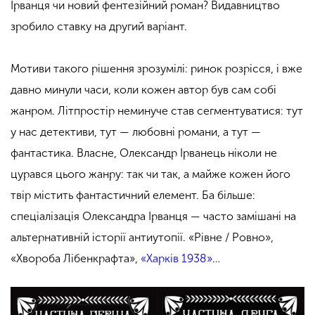
Ірванця чи новий фентезійний роман? Видавництво
зробило ставку на другий варіант.
Мотиви такого рішення зрозумілі: ринок розрісся, і вже
давно минули часи, коли кожен автор був сам собі
жанром. Літпростір неминуче став сегментуватися: тут
у нас детективи, тут — любовні романи, а тут —
фантастика. Власне, Олександр Ірванець ніколи не
цурався цього жанру: так чи так, а майже кожен його
твір містить фантастичний елемент. Ба більше:
спеціалізація Олександра Ірванця — часто замішані на
альтернативній історії антиутопії. «Рівне / Ровно»,
«Хвороба Лібенкрафта»,
«Харків 1938»
…