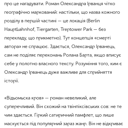
про це нагадувати. Роман Олександра Ірванця чітко
географічно маркований: настільки, що назва кожного
розділу в першій частині — це локація (Berlin
Hauptbahnhof, Tiergarten, Treptower Park — без
перекладу, що прикметно). Тут концепція «смерті
автора» не спрацює. Здається, Олександр Ірванець,
сам не поділяє переконань Ролана Барта, якщо вписує
себе у полотно власного тексту. Розуміння того, ким є
Олександр Ірванець дуже важливе для сприйняття
історії.
«Відьомьска кров» — роман невеликий, але
суперечливий. Він схожий на твінпіксівських сов: не те
чим здається. Гіркий сатиричний памфлет, що лише
маскується під популярний зараз жанр. Він не відкриває