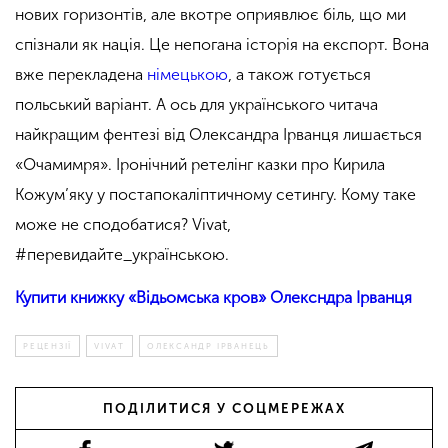
нових горизонтів, але вкотре оприявлює біль, що ми
спізнали як нація. Це непогана історія на експорт. Вона
вже перекладена
німецькою
, а також готується
польський варіант. А ось для українського читача
найкращим фентезі від Олександра Ірванця лишається
«Очамимря». Іронічний ретелінг казки про Кирила
Кожум’яку у постапокаліптичному сетингу. Кому таке
може не сподобатися? Vivat,
#перевидайте_українською.
Купити книжку «Відьомська кров» Олексндра Ірванця
РЕЦЕНЗІЇ
VIVAT
ОЛЕКСАНДР ІРВАНЕЦЬ
ПОДІЛИТИСЯ У СОЦМЕРЕЖАХ