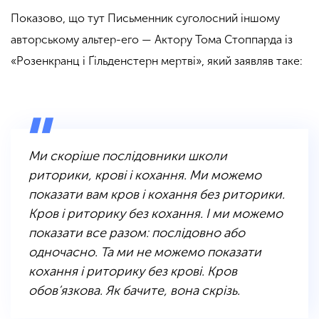
Показово, що тут Письменник суголосний іншому
авторському альтер-его — Актору Тома Стоппарда із
«Розенкранц і Ґільденстерн мертві», який заявляв таке:
Ми скоріше послідовники школи
риторики, крові і кохання. Ми можемо
показати вам кров і кохання без риторики.
Кров і риторику без кохання. І ми можемо
показати все разом: послідовно або
одночасно. Та ми не можемо показати
кохання і риторику без крові. Кров
обов’язкова. Як бачите, вона скрізь.