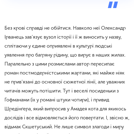
Без крові справді не обійтися. Навколо неї Олександр
Ірванець зав’язує вузол історії і її ж виносить у назву,
сплітаючи у єдине оприявлені в культурі людські
уявлення про багряну рідину, що вирує в наших жилах.
Паралельно з цими розмислами автор пересипає
роман постмодерністськими жартами, які майже ніяк
не прив’язані до основної сюжетної лінії, але уважних
читачів можуть потішити. Тут і веселі посиденьки з
Гофманами (їх у романі штуки чотири), і привид
Шредінґера, який випросив у Амадея кота для якихось
дослідів і все відмовляється його повертати. І, звісно ж,
відьмак Скшетуський. Не лише символ злагоди і миру