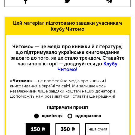
Цей матеріал підготовано завдяки учасникам
Клубу Читомо
Читомо» — це медіа про книжки й літературу,
що підтримувало українське книговидання
задовго до того, як це стало трендом. Ставайте
частиною історії — доєднуйтеся до
Клубу
Читомо!
«Читомо»
— це професійне медіа про книжки і
книговидання в Україні та світі. Ми залишаємось
незалежними лише завдяки коштам наших донаторів.
Допоможіть нам розвиватися і ставати ще кращими!
Підтримати проєкт
щомісяця
одноразово
150
₴
350
₴
інша сума