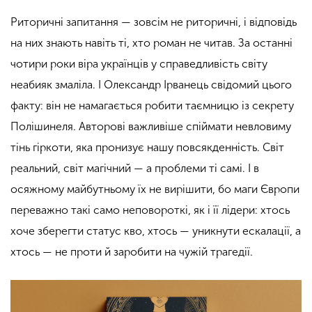
Риторичні запитання — зовсім не риторичні, і відповідь
на них знають навіть ті, хто роман не читав. За останні
чотири роки віра українців у справедливість світу
неабияк змаліла. І Олександр Ірванець свідомий цього
факту: він не намагається робити таємницю із секрету
Полішинеля. Авторові важливіше спіймати невловиму
тінь гіркоти, яка пронизує нашу повсякденність. Світ
реальний, світ магічний — а проблеми ті самі. І в
осяжному майбутньому їх не вирішити, бо маги Європи
переважно такі само неповороткі, як і її лідери: хтось
хоче зберегти статус кво, хтось — уникнути ескалації, а
хтось — не проти й заробити на чужій трагедії.