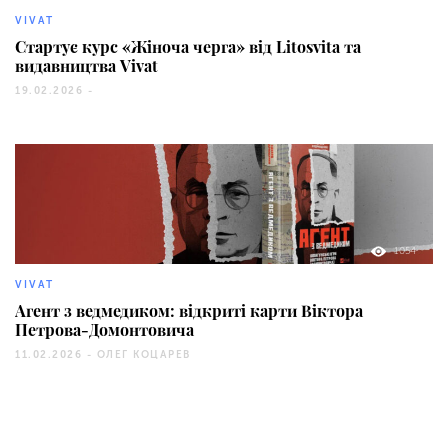
VIVAT
Стартує курс «Жіноча черга» від Litosvita та
видавництва Vivat
19.02.2026 -
1054
VIVAT
Агент з ведмедиком: відкриті карти Віктора
Петрова-Домонтовича
11.02.2026 -
ОЛЕГ КОЦАРЕВ