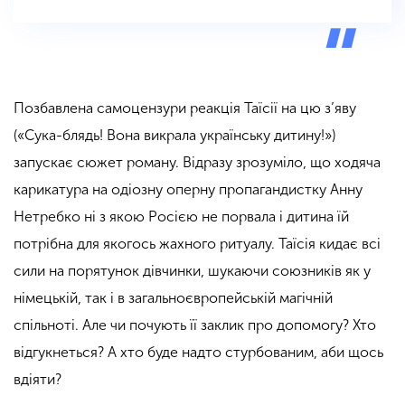
Позбавлена самоцензури реакція Таїсії на цю з’яву
(«Сука-блядь! Вона викрала українську дитину!»)
запускає сюжет роману. Відразу зрозуміло, що ходяча
карикатура на одіозну оперну пропагандистку Анну
Нетребко ні з якою Росією не порвала і дитина їй
потрібна для якогось жахного ритуалу. Таїсія кидає всі
сили на порятунок дівчинки, шукаючи союзників як у
німецькій, так і в загальноєвропейській магічній
спільноті. Але чи почують її заклик про допомогу? Хто
відгукнеться? А хто буде надто стурбованим, аби щось
вдіяти?