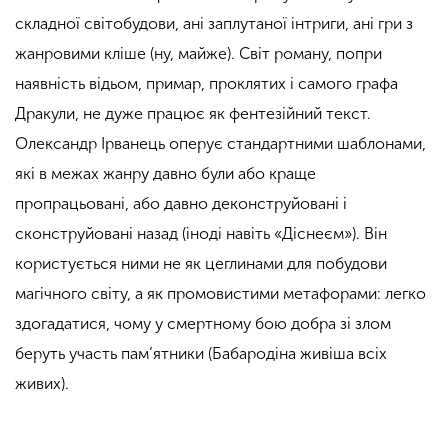
складної світобудови, ані заплутаної інтриги, ані гри з
жанровими кліше (ну, майже). Світ роману, попри
наявність відьом, примар, проклятих і самого графа
Дракули, не дуже працює як фентезійний текст.
Олександр Ірванець оперує стандартними шаблонами,
які в межах жанру давно були або краще
пропрацьовані, або давно деконструйовані і
сконструйовані назад (іноді навіть «Діснеєм»). Він
користується ними не як цеглинами для побудови
магічного світу, а як промовистими метафорами: легко
здогадатися, чому у смертному бою добра зі злом
беруть участь пам’ятники (Бабародіна живіша всіх
живих).