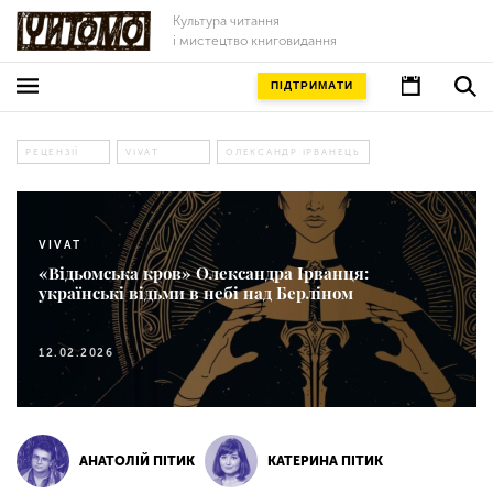
Культура читання
і мистецтво книговидання
ПІДТРИМАТИ
РЕЦЕНЗІЇ
VIVAT
ОЛЕКСАНДР ІРВАНЕЦЬ
VIVAT
«Відьомська кров» Олександра Ірванця:
українські відьми в небі над Берліном
12.02.2026
АНАТОЛІЙ ПІТИК
КАТЕРИНА ПІТИК