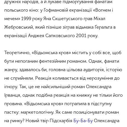
дружніх народів, а й лукаве підморгування фанатам
польського кіно: у Гофмановій екранізації «Вогнем і
мечем» 1999 року Яна Скшетуського грав Міхал
Жебровський, який пізніше зіграв відьмака Ґеральта в
екранізації Анджея Сапковського 2001 року.
Теоретично, «Відьомська кров» містить у собі все, щоб
бути непоганим фентезійним романом. Однак, фанати
жанру, здавалось би, головна цільова аудиторія, історію
не сприйняли. Реакція коливається від нерозуміння до
ігнору. Так, це не найсильніший роман Олександра
Ірванця, однак подібна реакція на книжку не тільки його
провина. «Відьомська кров» потрапила в підступну
пастку: маркетологічну. Як саме позиціонувати роман
на ринку? Новий твір Підскарбія
Бу-Ба-Бу
Олександра