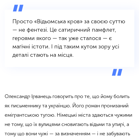
Просто «Відьомська кров» за своєю суттю
— не фентезі. Це сатиричний памфлет,
героями якого — так уже сталося — є
магічні істоти. І під таким кутом зору усі
деталі стають на місця.
Олександр Ірванець говорить про те, що йому болить
як письменнику та українцю. Його роман пронизаний
емігрантською тугою. Німецькі міста здаються чужими
не тому, що їх вулицями сновигають відьми та упирі, а
тому що вони чужі — за визначенням — і не забувають