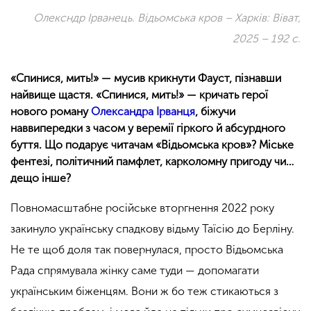
Олексндр Ірванець. Відьомська кров – Харків: Віват,
2025 – 192 с.
«Спинися, мить!» — мусив крикнути Фауст, пізнавши
найвище щастя. «Спинися, мить!» — кричать герої
нового роману
Олександра Ірванця
, біжучи
наввипередки з часом у веремії гіркого й абсурдного
буття. Що подарує читачам «Відьомська кров»? Міське
фентезі, політичний памфлет, карколомну пригоду чи…
дещо інше?
Повномасштабне російське вторгнення 2022 року
закинуло українську спадкову відьму Таїсію до Берліну.
Не те щоб доля так повернулася, просто Відьомська
Рада спрямувала жінку саме туди — допомагати
українським біженцям. Вони ж бо теж стикаються з