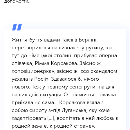
допомогти.
Життя-буття відьми Таїсії в Берліні
перетворилося на визначену рутину, аж
тут до німецької столиці прибуває оперна
співачка, Рімма Корсакова. Звісно ж,
«опозіционєрка», звісно ж, «со скандалом
уєхала із Росіі». Здавалося б, нічого
нового. Теж у певному сенсі рутинна для
наших днів ситуація. От тільки ця співачка
приїхала не сама… Корсакова взяла з
собою сироту з-під Луганська, яку хоче
«адаптіровать […], воспітать в нєй любовь к
родной зємлє, к родной странє».