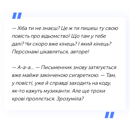
— Хіба ти не знаєш? Це ж ти пишеш ту свою
повість про відьомство! Що там у тебе
далі? Чи скоро вже кінець? І який кінець?
Персонажі цікавляться, авторе!
— А-а-а… — Письменник знову затягується
вже майже закінченою сигареткою. — Там,
у повісті, уже й справді заходить на коду,
як-то кажуть музиканти. Але ще трохи
крові проллється. Зрозуміла?