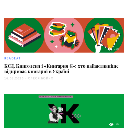
738
READEAT
КСД, Книголенд і «Книгарня Є»: хто найактивніше
відкриває книгарні в Україні
16.03.2026 -
ОЛЕСЯ БОЙКО
76