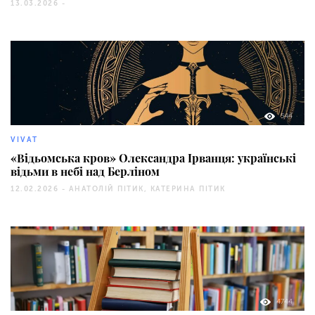
13.03.2026 -
544
VIVAT
«Відьомська кров» Олександра Ірванця: українські
відьми в небі над Берліном
12.02.2026 -
АНАТОЛІЙ ПІТИК, КАТЕРИНА ПІТИК
4744