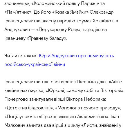
злочинець
»
, «Коломийський полк у Парижі
»
та
«Пам’ятник
»
. До його «Козака Ямайки
»
Олександр
Ірванець зачитав власну пародію «Чумак Хокайдо
»
, а
Андрухович — «Перукарочку Розу
»
, пародію на
Ірванцеву «Травневу баладу
»
.
Читайте також:
Юрій Андрухович про неминучість
російсько-української війни
Ірванець зачитав такі свої вірші: «Пісенька для
»
, «Айне
кляйне нахтмузік
»
, «Юркові, самому собі та Вікторові
»
.
Почергово зачитували вірші Віктора Неборака:
«Детектив (відеокліп)
»
, «Монолог з псячого приводу
»
,
«Поцілунок
»
та «Прохід вулицею Академічною». Іван
Малкович зачитав два вірші з циклу «Листи, знайдені у