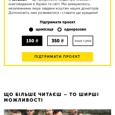
книговидання в Україні та світі. Ми залишаємось
незалежними лише завдяки коштам наших донаторів.
Допоможіть нам розвиватися і ставати ще кращими!
Підтримати проєкт
щомісяця
одноразово
150
₴
350
₴
інша сума
ПІДТРИМАТИ ПРОЄКТ
ЩО БІЛЬШЕ ЧИТАЄШ – ТО ШИРШІ
МОЖЛИВОСТІ