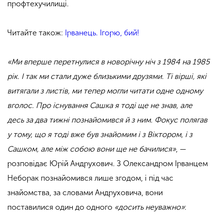
профтехучилищі.
Читайте також:
Ірванець. Ігорю, бий!
«Ми вперше перетнулися в новорічну ніч з 1984 на 1985
рік. І так ми стали дуже близькими друзями. Ті вірші, які
витягали з листів, ми тепер могли читати одне одному
вголос. Про існування Сашка я тоді ще не знав, але
десь за два тижні познайомився й з ним. Фокус полягав
у тому, що я тоді вже був знайомим і з Віктором, і з
Сашком, але між собою вони ще не бачилися
»
,
—
розповідає Юрій Андрухович. З Олександром Ірванцем
Неборак познайомився лише згодом, і під час
знайомства, за словами Андруховича, вони
поставилися один до одного
«досить неуважно
»
: