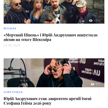
2334
МУЗИКА
«Мертвий Півень» і Юрій Андрухович випустили
пісню на текст Шекспіра
26.06.2026 -
972
НІМЕЧЧИНА
Юрій Андрухович став лавреатом премії імені
Стефана Гейма 2026 року