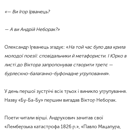
«— Ви Ігор Ірванець?
— А ви Андрій Неборак?
»
Олександр Ірванець згадує:
«
На той час було два крила
молодої поезії: сповідальники й метафористи. І Юрко в
листі до Віктора запропонував створити третє —
бурлескно-балаганно-буфонадне угруповання
»
.
У день першої зустрічі всіх трьох і виникло угрупування.
Назву «Бу-Ба-Бу
»
першим вигадав Віктор Неборак.
Поети читали вірші. Андрухович зачитав свої
«Лемберзька катастрофа 1826 р.
»
, «Павло Мацапура,