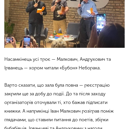
Насамкінець усі троє — Малкович, Андрухович та
Ірванець — хором читали «Бубон
»
Неборака.
Варто сказати, що зала була повна — реєстрацію
закрили ще за добу до події. До та після заходу
організаторів оточували ті, хто бажав підписати
книжки. А наприкінці Іван Малкович розіграв поміж
глядачами, що ставили питання до поетів, збірки
бубабівців. Ірванцеві та Андруховичу з нагоди