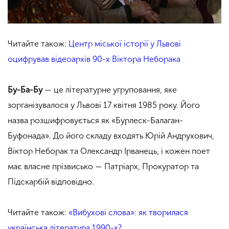
Читайте також:
Центр міської історії у Львові
оцифрував відеоархів 90-х Віктора Неборака
Бу-Ба-Бу
— це літературне угруповання, яке
зорганізувалося у Львові 17 квітня 1985 року. Його
назва розшифровується як «Бурлеск-Балаган-
Буфонада
»
. До його складу входять Юрій Андрухович,
Віктор Неборак та Олександр Ірванець, і кожен поет
має власне прізвисько — Патріарх, Прокуратор та
Підскарбій відповідно.
Читайте також:
«Вибухові слова»: як творилася
українська література 1990-х?