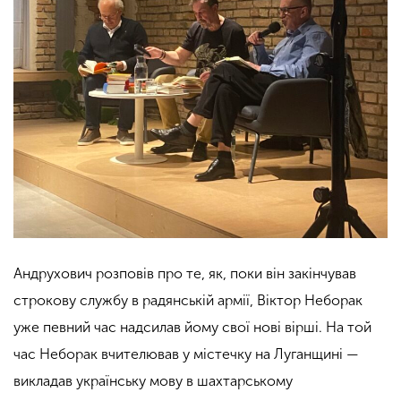
Андрухович розповів про те, як, поки він закінчував
строкову службу в радянській армії, Віктор Неборак
уже певний час надсилав йому свої нові вірші. На той
час Неборак вчителював у містечку на Луганщині —
викладав українську мову в шахтарському