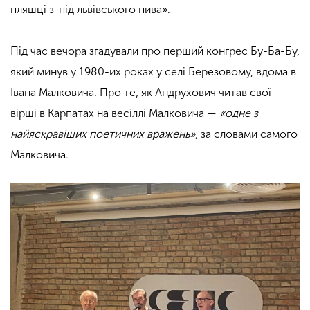
пляшці з-під львівського пива
»
.
Під час вечора згадували про перший конгрес Бу-Ба-Бу,
який минув у 1980-их роках у селі Березовому, вдома в
Івана Малковича. Про те, як Андрухович читав свої
вірші в Карпатах на весіллі Малковича —
«одне з
найяскравіших поетичних вражень
»
, за словами самого
Малковича.