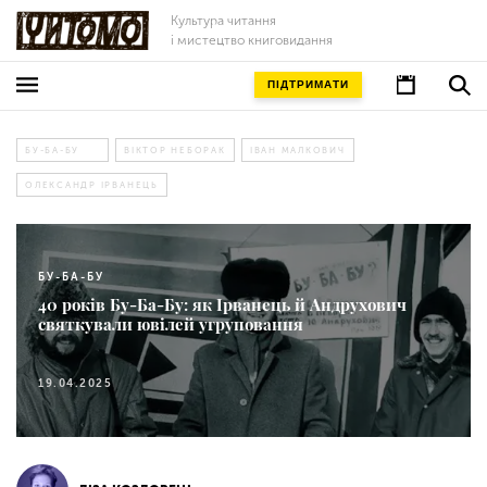
Культура читання
і мистецтво книговидання
ПІДТРИМАТИ
БУ-БА-БУ
ВІКТОР НЕБОРАК
ІВАН МАЛКОВИЧ
ОЛЕКСАНДР ІРВАНЕЦЬ
БУ-БА-БУ
40 років Бу-Ба-Бу: як Ірванець й Андрухович
святкували ювілей угруповання
19.04.2025