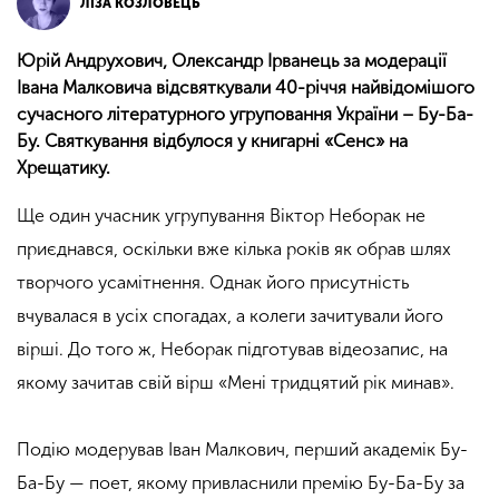
ЛІЗА КОЗЛОВЕЦЬ
Юрій Андрухович, Олександр Ірванець за модерації
Івана Малковича відсвяткували 40-річчя найвідомішого
сучасного літературного угруповання України – Бу-Ба-
Бу. Святкування відбулося у книгарні «Сенс» на
Хрещатику.
Ще один учасник угрупування Віктор Неборак не
приєднався, оскільки вже кілька років як обрав шлях
творчого усамітнення. Однак його присутність
вчувалася в усіх спогадах, а колеги зачитували його
вірші. До того ж, Неборак підготував відеозапис, на
якому зачитав свій вірш «Мені тридцятий рік минав
».
Подію модерував Іван Малкович, перший академік Бу-
Ба-Бу — поет, якому привласнили премію Бу-Ба-Бу за