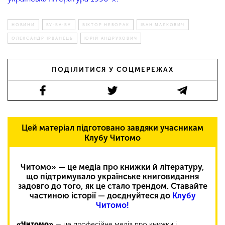
НОВИНИ
БУ-БА-БУ
ВІКТОР НЕБОРАК
ІВАН МАЛКОВИЧ
ОЛЕКСАНДР ІРВАНЕЦЬ
ЮРІЙ АНДРУХОВИЧ
ПОДІЛИТИСЯ У СОЦМЕРЕЖАХ
Цей матеріал підготовано завдяки учасникам
Клубу Читомо
Читомо» — це медіа про книжки й літературу,
що підтримувало українське книговидання
задовго до того, як це стало трендом. Ставайте
частиною історії — доєднуйтеся до
Клубу
Читомо!
«Читомо»
— це професійне медіа про книжки і