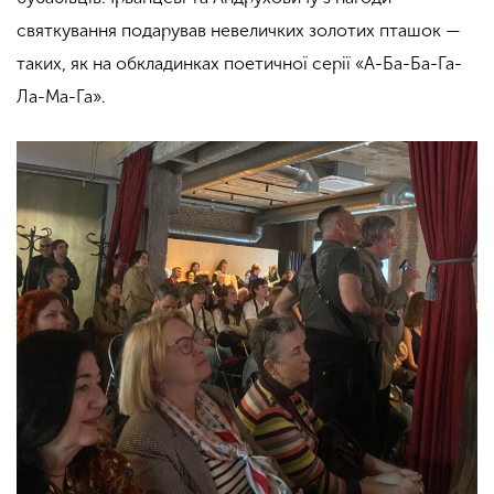
святкування подарував невеличких золотих пташок —
таких, як на обкладинках поетичної серії «А-Ба-Ба-Га-
Ла-Ма-Га
»
.