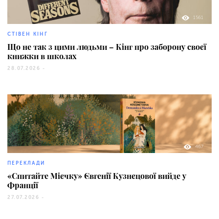
1561
СТІВЕН КІНГ
Що не так з цими людьми – Кінг про заборону своєї
книжки в школах
28.07.2026 -
467
ПЕРЕКЛАДИ
«Спитайте Мієчку» Євгенії Кузнєцової вийде у
Франції
27.07.2026 -