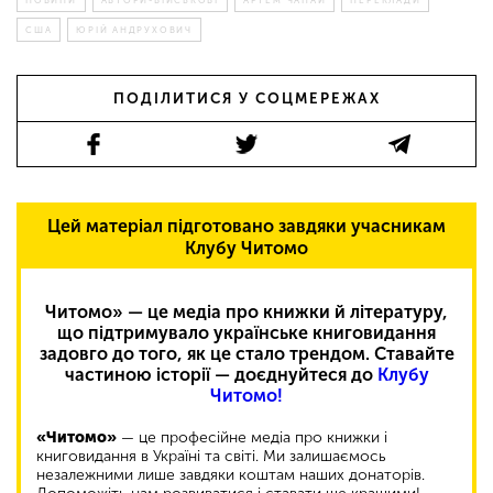
НОВИНИ
АВТОРИ-ВІЙСЬКОВІ
АРТЕМ ЧАПАЙ
ПЕРЕКЛАДИ
США
ЮРІЙ АНДРУХОВИЧ
ПОДІЛИТИСЯ У СОЦМЕРЕЖАХ
Цей матеріал підготовано завдяки учасникам
Клубу Читомо
Читомо» — це медіа про книжки й літературу,
що підтримувало українське книговидання
задовго до того, як це стало трендом. Ставайте
частиною історії — доєднуйтеся до
Клубу
Читомо!
«Читомо»
— це професійне медіа про книжки і
книговидання в Україні та світі. Ми залишаємось
незалежними лише завдяки коштам наших донаторів.