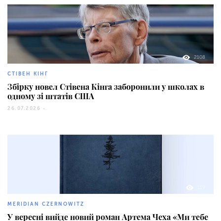
2108
СТІВЕН КІНГ
Збірку новел Стівена Кінга заборонили у школах в
одному зі штатів США
26.07.2026 -
119
MERIDIAN CZERNOWITZ
У вересні вийде новий роман Артема Чеха «Ми тебе