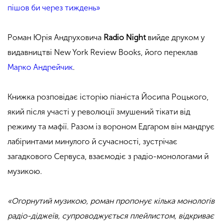
пішов би через тиждень»
Роман Юрія Андруховича
Radio Night
вийде друком у
видавництві New York Review Books, його переклав
Марко Андрейчик
.
Книжка розповідає історію піаніста Йосипа Роцького,
який після участі у революції змушений тікати від
режиму та мафії. Разом із вороном Едґаром він мандрує
лабіринтами минулого й сучасності, зустрічає
загадкового Сервуса, взаємодіє з радіо-монологами й
музикою.
«Огорнутий музикою, роман пропонує кілька монологів
радіо-діджеїв, супроводжується плейлистом, відкриває