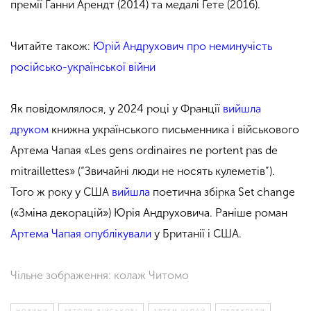
премії Ганни Арендт (2014) та медалі Ґете (2016).
Читайте також:
Юрій Андрухович про неминучість
російсько-української війни
Як повідомлялося, у 2024 році у Франції
вийшла
друком
книжна українського письменника і військового
Артема Чапая «Les gens ordinaires ne portent pas de
mitraillettes» (“Звичайні люди не носять кулеметів”).
Того ж року у США
вийшла
поетична збірка Set change
(«Зміна декорацій») Юрія Андруховича. Раніше роман
Артема Чапая
опублікували
у Британії і США.
Чільне зображення: колаж Читомо