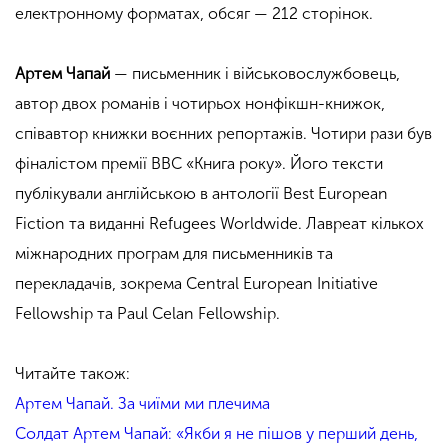
електронному форматах, обсяг — 212 сторінок.
Артем Чапай
— письменник і військовослужбовець,
автор двох романів і чотирьох нонфікшн-книжок,
співавтор книжки воєнних репортажів. Чотири рази був
фіналістом премії BBC «Книга року». Його тексти
публікували англійською в антології Best European
Fiction та виданні Refugees Worldwide. Лавреат кількох
міжнародних програм для письменників та
перекладачів, зокрема Central European Initiative
Fellowship та Paul Celan Fellowship.
Читайте також:
Артем Чапай. За чиїми ми плечима
Солдат Артем Чапай: «Якби я не пішов у перший день,