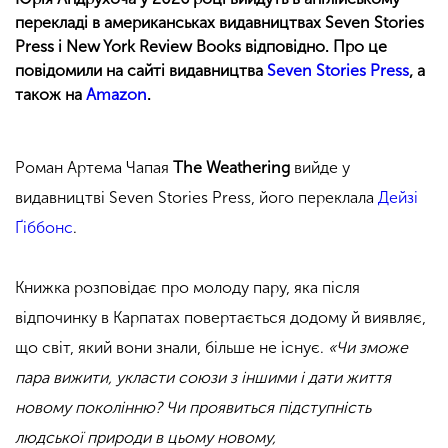
перекладі в американськах видавництвах Seven Stories
Press і New York Review Books відповідно. Про це
повідомили на сайті видавництва
Seven Stories Press
, а
також на
Amazon
.
Роман Артема Чапая
The Weathering
вийде у
видавництві Seven Stories Press, його переклала
Дейзі
Ґіббонс
.
Книжка розповідає про молоду пару, яка після
відпочинку в Карпатах повертається додому й виявляє,
що світ, який вони знали, більше не існує.
«Чи зможе
пара вижити, укласти союзи з іншими і дати життя
новому поколінню? Чи проявиться підступність
людської природи в цьому новому,