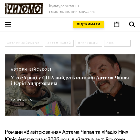
Культура читання
і мистецтво книговидання
ПІДТРИМАТИ
АВТОРИ-ВІЙСЬКОВІ
АРТЕМ ЧАПАЙ
ПЕРЕКЛАДИ
США
АВТОРИ-ВІЙСЬКОВІ
У 2026 році у США вийдуть книжки Артема Чапая
і Юрія Андруховича
12.09.2025
Романи «Вивітрювання» Артема Чапая та «Радіо Ніч»
Юрія Андрухоча у 2026 році вийдуть в англійському