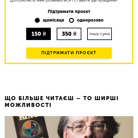
Допоможіть нам розвиватися і ставати ще кращими!
Підтримати проєкт
щомісяця
одноразово
150
₴
350
₴
інша сума
ПІДТРИМАТИ ПРОЄКТ
ЩО БІЛЬШЕ ЧИТАЄШ – ТО ШИРШІ
МОЖЛИВОСТІ