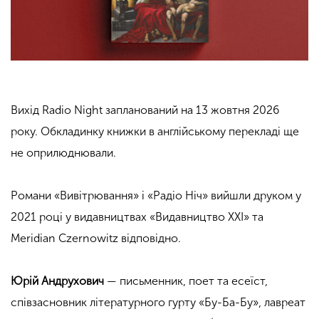
Вихід Radio Night запланований на 13 жовтня 2026
року. Обкладинку книжки в англійському перекладі ще
не оприлюднювали.
Романи «Вивітрювання» і «Радіо Ніч» вийшли друком у
2021 році у видавництвах «Видавництво XXI» та
Meridian Czernowitz відповідно.
Юрій Андрухович
— письменник, поет та есеїст,
співзасновник літературного гурту «Бу-Ба-Бу», лавреат