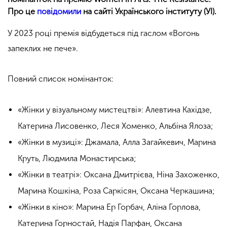
Про це
повідомили
на сайті Українського інституту (УІ).
У 2023 році премія відбудеться під гаслом «Вогонь
запеклих не пече».
Повний список номінанток:
«Жінки у візуальному мистецтві»: Алевтина Кахідзе,
Катерина Лисовенко, Леся Хоменко, Альбіна Ялоза;
«Жінки в музиці»: Джамала, Алла Загайкевич, Марина
Круть, Людмила Монастирська;
«Жінки в театрі»: Оксана Дмитрієва, Ніна Захоженко,
Марина Кошкіна, Роза Саркісян, Оксана Черкашина;
«Жінки в кіно»: Марина Ер Горбач, Аліна Горлова,
Катерина Горностай, Надія Парфан, Оксана