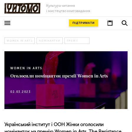
Культура читання
і мистецтво книговидання
ПІДТРИМАТИ
WOMEN IN ARTS
НОМІНАНТКИ
ПРЕМІЇ
WOMEN IN ARTS
Оголосили номінанток премії Women in Arts
02.03.2023
Український інститут і ООН Жінки оголосили
номінанток на премію Women in Arts. The Resistance.