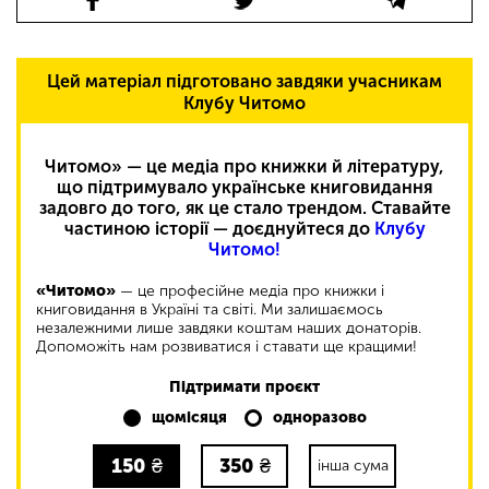
Цей матеріал підготовано завдяки учасникам
Клубу Читомо
Читомо» — це медіа про книжки й літературу,
що підтримувало українське книговидання
задовго до того, як це стало трендом. Ставайте
частиною історії — доєднуйтеся до
Клубу
Читомо!
«Читомо»
— це професійне медіа про книжки і
книговидання в Україні та світі. Ми залишаємось
незалежними лише завдяки коштам наших донаторів.
Допоможіть нам розвиватися і ставати ще кращими!
Підтримати проєкт
щомісяця
одноразово
150
₴
350
₴
інша сума