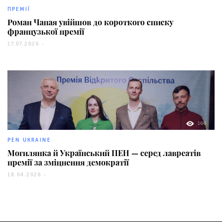
ПРЕМІЇ
Роман Чапая увійшов до короткого списку
французької премії
17.07.2026 -
166
PEN UKRAINE
Могилянка й Український ПЕН — серед лавреатів
премії за зміцнення демократії
18.04.2026 -