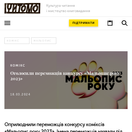
Культура читання
і мистецтво книговидання
ПІДТРИМАТИ
КОМІКС
МАЛЬОПИС
КОМІКС
Оголосили переможців конкурсу «Мальопис року
2023»
18.03.2024
Оприлюднили переможців конкурсу коміксів
«Мальопис року 2023». Імена переможців назвали під