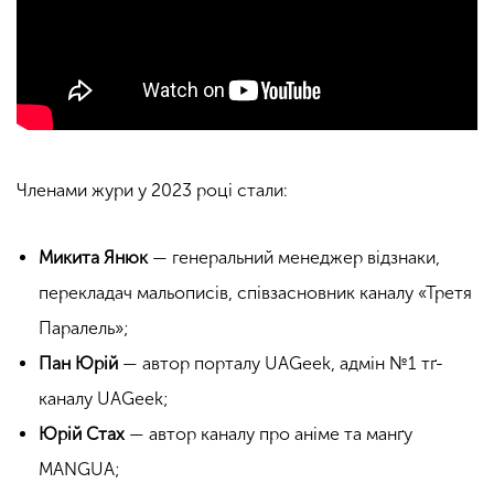
Членами жури у 2023 році стали:
Микита Янюк
— генеральний менеджер відзнаки,
перекладач мальописів, співзасновник каналу «Третя
Паралель»;
Пан Юрій
— автор порталу UAGeek, адмін №1 тґ-
каналу UAGeek;
Юрій Стах
— автор каналу про аніме та манґу
MANGUA;