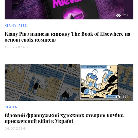
217
КІАНУ РІВЗ
Кіану Рівз написав книжку The Book of Elsewhere на
основі своїх коміксів
19.07.2024 -
814
ВІЙНА
Відомий французький художник створив комікс,
присвячений війні в Україні
06.07.2024 -