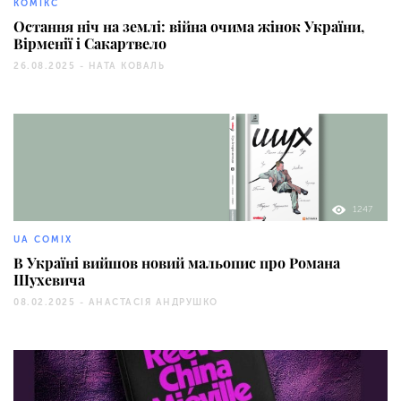
КОМІКС
Остання ніч на землі: війна очима жінок України,
Вірменії і Сакартвело
26.08.2025 -
НАТА КОВАЛЬ
1247
UA COMIX
В Україні вийшов новий мальопис про Романа
Шухевича
08.02.2025 -
АНАСТАСІЯ АНДРУШКО