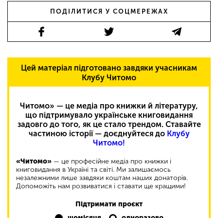
ПОДІЛИТИСЯ У СОЦМЕРЕЖАХ
Цей матеріал підготовано завдяки учасникам
Клубу Читомо
Читомо» — це медіа про книжки й літературу,
що підтримувало українське книговидання
задовго до того, як це стало трендом. Ставайте
частиною історії — доєднуйтеся до
Клубу
Читомо!
«Читомо»
— це професійне медіа про книжки і
книговидання в Україні та світі. Ми залишаємось
незалежними лише завдяки коштам наших донаторів.
Допоможіть нам розвиватися і ставати ще кращими!
Підтримати проєкт
щомісяця
одноразово