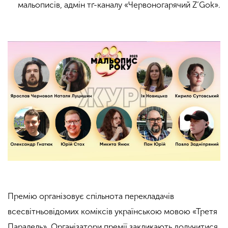
мальописів, адмін тґ-каналу «Червоногарячий Z’Gok».
Премію організовує спільнота перекладачів
всесвітньовідомих коміксів українською мовою «Третя
Паралель». Організатори премії закликають долучитися