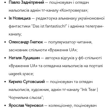
Павло Задніпряний
— поціновувач і оглядач
мальописів адмін тґ-каналу «Контроверза»;
Ія Новицька
— редакторка альманаху україномовної
фантастики “Das ist fantastisch!” і адмінка телеграм-
каналу;
Олександр Гнатюк
— популяризатор читання,
засновник спільноти «Враження UA»;
Наталя Луцишин
— авторка відгуків у фб-спільноті
«Враження UA» та оглядачка мальописів на порталі
uageek.space;
Кирило Сутовський
— поціновувач та оглядач
мальописів, художник, адмін тґ-каналу “Ink Tear |
Чорнильна сльоза”;
Ярослав Черновол
— колекціонер, поціновувач