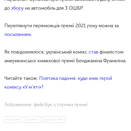
до
збору
на автомобіль для 3 ОШБР.
Переглянути переможців премії 2021 року можна за
посиланням
.
Як повідомлялося, український комікс
став
фіналістом
американської книжкової премії Бенджаміна Франкліна.
Читайте також:
Поетика падіння: куди зник герой
коміксу «У м’яті»?
Зображення: фейсбук-сторінка премії
НОВИНИ
КОМІКС
МАЛЬОПИС