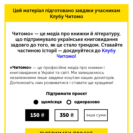
Цей матеріал підготовано завдяки учасникам
Клубу Читомо
Читомо» — це медіа про книжки й літературу,
що підтримувало українське книговидання
задовго до того, як це стало трендом. Ставайте
частиною історії — доєднуйтеся до
Клубу
Читомо!
«Читомо»
— це професійне медіа про книжки і
книговидання в Україні та світі. Ми залишаємось
незалежними лише завдяки коштам наших донаторів.
Допоможіть нам розвиватися і ставати ще кращими!
Підтримати проєкт
щомісяця
одноразово
150
₴
350
₴
інша сума