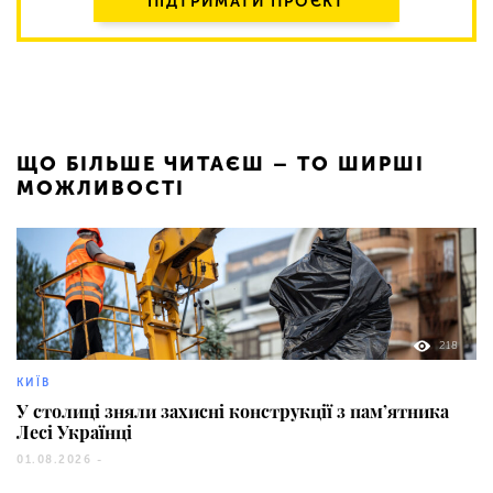
ПІДТРИМАТИ ПРОЄКТ
ЩО БІЛЬШЕ ЧИТАЄШ – ТО ШИРШІ
МОЖЛИВОСТІ
218
КИЇВ
У столиці зняли захисні конструкції з пам’ятника
Лесі Українці
01.08.2026 -