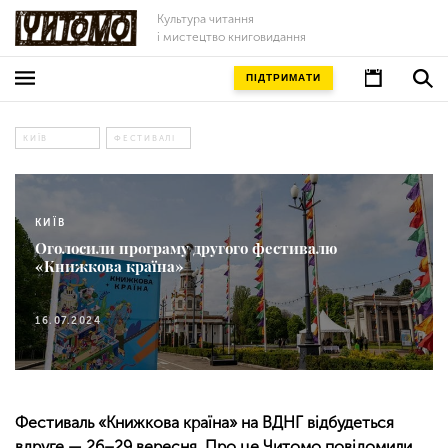
Культура читання
і мистецтво книговидання
ПІДТРИМАТИ
КИЇВ
ФЕСТИВАЛІ
КИЇВ
Оголосили програму другого фестивалю
«Книжкова країна»
16.07.2024
Фестиваль «Книжкова країна» на ВДНГ відбудеться
вдруге — 26–29 вересня. Про це Читомо повідомили