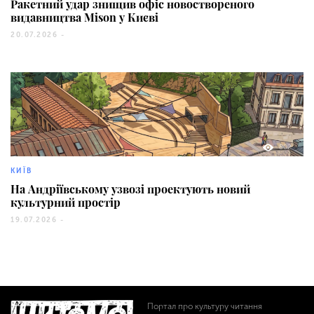
Ракетний удар знищив офіс новоствореного
видавництва Mison у Києві
20.07.2026 -
802
КИЇВ
На Андріївському узвозі проектують новий
культурний простір
19.07.2026 -
Портал про культуру читання