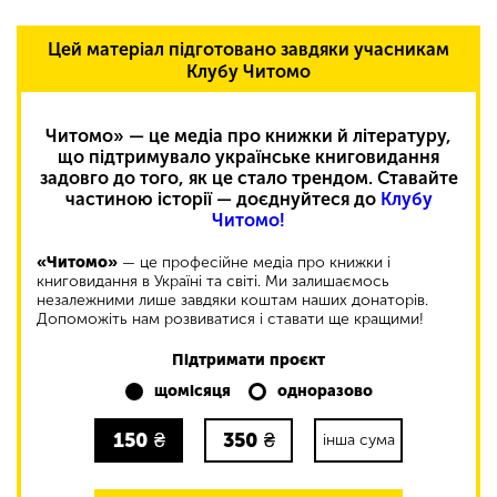
Цей матеріал підготовано завдяки учасникам
Клубу Читомо
Читомо» — це медіа про книжки й літературу,
що підтримувало українське книговидання
задовго до того, як це стало трендом. Ставайте
частиною історії — доєднуйтеся до
Клубу
Читомо!
«Читомо»
— це професійне медіа про книжки і
книговидання в Україні та світі. Ми залишаємось
незалежними лише завдяки коштам наших донаторів.
Допоможіть нам розвиватися і ставати ще кращими!
Підтримати проєкт
щомісяця
одноразово
150
₴
350
₴
інша сума