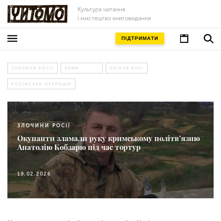
Культура читання
і мистецтво книговидання
ПІДТРИМАТИ
ЗЛОЧИНИ РОСІЇ
КРИМ
ПОЛІТВ'ЯЗНІ
РОСІЙСЬКА ОКУПАЦІЯ
ЗЛОЧИНИ РОСІЇ
Окупанти зламали руку кримському політв’язню
Анатолію Кобзарю під час тортур
19.02.2026