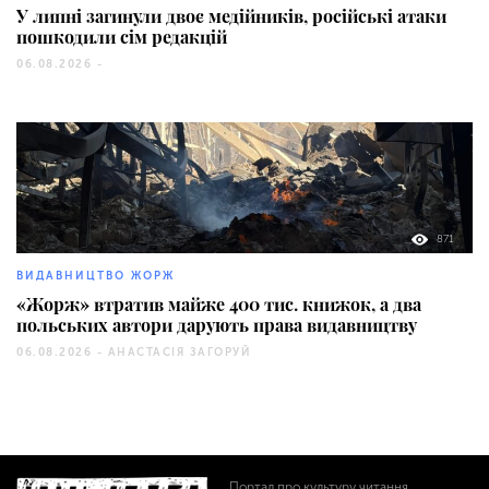
У липні загинули двоє медійників, російські атаки
пошкодили сім редакцій
06.08.2026 -
871
ВИДАВНИЦТВО ЖОРЖ
«Жорж» втратив майже 400 тис. книжок, а два
польських автори дарують права видавництву
06.08.2026 -
АНАСТАСІЯ ЗАГОРУЙ
Портал про культуру читання