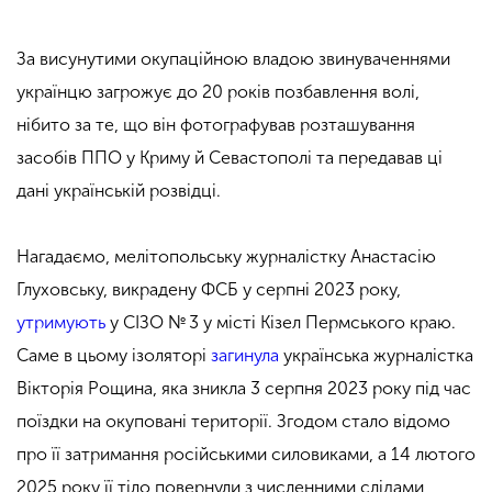
За висунутими окупаційною владою звинуваченнями
українцю загрожує до 20 років позбавлення волі,
нібито за те, що він фотографував розташування
засобів ППО у Криму й Севастополі та передавав ці
дані українській розвідці.
Нагадаємо, мелітопольську журналістку Анастасію
Глуховську, викрадену ФСБ у серпні 2023 року,
утримують
у СІЗО № 3 у місті Кізел Пермського краю.
Саме в цьому ізоляторі
загинула
українська журналістка
Вікторія Рощина, яка зникла 3 серпня 2023 року під час
поїздки на окуповані території. Згодом стало відомо
про її затримання російськими силовиками, а 14 лютого
2025 року її тіло повернули з численними слідами