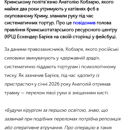
Кримському політв’язню Анатолію Кобзарю, якого
майже два роки утримують у катівнях фсб в
окупованому Криму, зламали руку під час
систематичних тортур. Про це
повідомив
голова
правління Кримськотатарського ресурсного центру
(КРЦ) Ескендер Барієв на своїй сторінці у фейсбуці.
За даними правозахисників, Кобзаря, якого російські
силовики звинувачують у
«державній зраді»
,
систематично піддають тортурам і психологічному
тиску. Як зазначив Барієв, під час
«допиту із
пристрастю»
у січні 2026 року Анатолій отримав
травму — перелом лівої руки зі зміщенням кисті.
«Будучи хірургом за першою освітою, знаю, що
зазвичай при подібних переломах потрібна репозиція
або оперативне втручання. Про операцію в таких