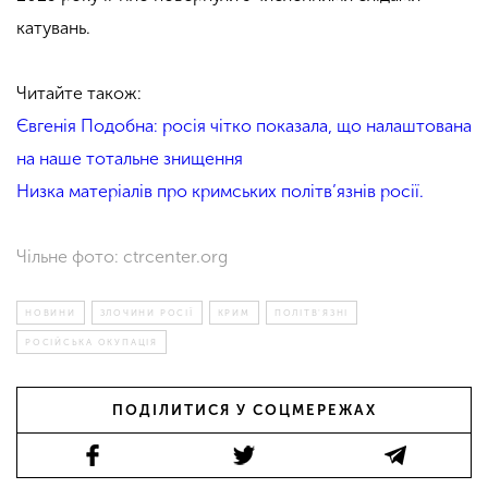
катувань.
.
Читайте також:
Євгенія Подобна: росія чітко показала, що налаштована
на наше тотальне знищення
Низка матеріалів про кримських політв’язнів росії.
Чільне фото: ctrcenter.org
НОВИНИ
ЗЛОЧИНИ РОСІЇ
КРИМ
ПОЛІТВ'ЯЗНІ
РОСІЙСЬКА ОКУПАЦІЯ
ПОДІЛИТИСЯ У СОЦМЕРЕЖАХ