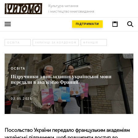
Культура читання
і мистецтво книговидання
ПІДТРИМАТИ
ОСВІТА
УКРАЇНЦІ ЗА КОРДОНОМ
ФРАНЦІЯ
ОСВІТА
Підручники з викладання української мови
передали в академію Франції
02.05.2026
Посольство України передало французьким академіям
українські підручники, щоб розширити доступ до