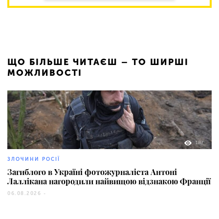
ЩО БІЛЬШЕ ЧИТАЄШ – ТО ШИРШІ
МОЖЛИВОСТІ
187
ЗЛОЧИНИ РОСІЇ
Загиблого в Україні фотожурналіста Антоні
Лаллікана нагородили найвищою відзнакою Франції
06.08.2026 -