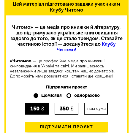
Цей матеріал підготовано завдяки учасникам
Клубу Читомо
Читомо» — це медіа про книжки й літературу,
що підтримувало українське книговидання
задовго до того, як це стало трендом. Ставайте
частиною історії — доєднуйтеся до
Клубу
Читомо!
«Читомо»
— це професійне медіа про книжки і
книговидання в Україні та світі. Ми залишаємось
незалежними лише завдяки коштам наших донаторів.
Допоможіть нам розвиватися і ставати ще кращими!
Підтримати проєкт
щомісяця
одноразово
150
₴
350
₴
інша сума
ПІДТРИМАТИ ПРОЄКТ