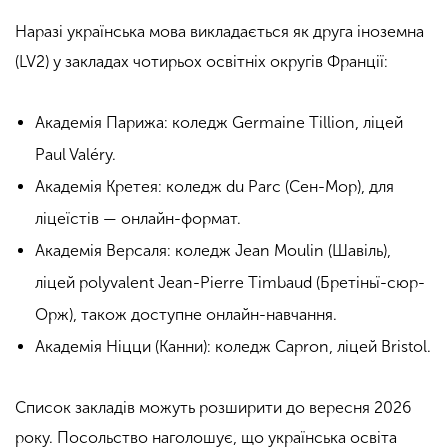
Наразі українська мова викладається як друга іноземна
(LV2) у закладах чотирьох освітніх округів Франції:
Академія Парижа: коледж Germaine Tillion, ліцей
Paul Valéry.
Академія Кретея: коледж du Parc (Сен-Мор), для
ліцеїстів — онлайн-формат.
Академія Версаля: коледж Jean Moulin (Шавіль),
ліцей polyvalent Jean-Pierre Timbaud (Бретіньї-сюр-
Орж), також доступне онлайн-навчання.
Академія Ніцци (Канни): коледж Capron, ліцей Bristol.
Список закладів можуть розширити до вересня 2026
року. Посольство наголошує, що українська освіта