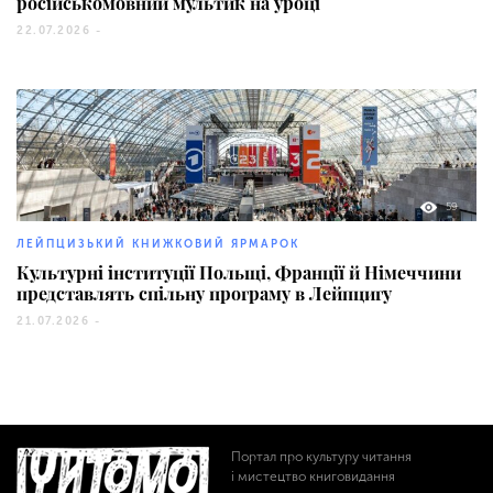
російськомовний мультик на уроці
22.07.2026 -
59
ЛЕЙПЦИЗЬКИЙ КНИЖКОВИЙ ЯРМАРОК
Культурні інституції Польщі, Франції й Німеччини
представлять спільну програму в Лейпцигу
21.07.2026 -
Портал про культуру читання
і мистецтво книговидання