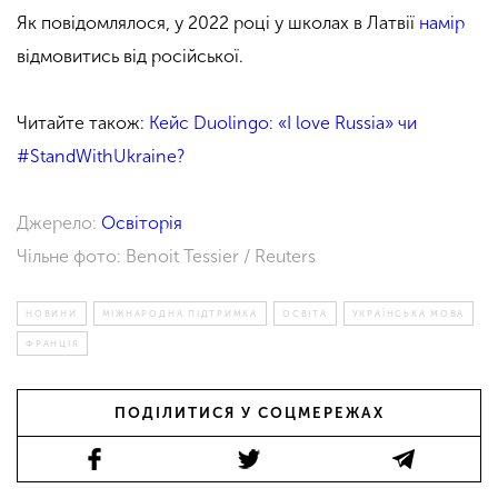
Як повідомлялося, у 2022 році у школах в Латвії
намір
відмовитись від російської.
Читайте також:
Кейс Duolingo: «I love Russia» чи
#StandWithUkraine?
Джерело:
Освіторія
Чільне фото: Benoit Tessier / Reuters
НОВИНИ
МІЖНАРОДНА ПІДТРИМКА
ОСВІТА
УКРАЇНСЬКА МОВА
ФРАНЦІЯ
ПОДІЛИТИСЯ У СОЦМЕРЕЖАХ