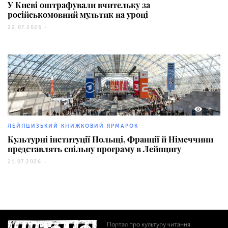
У Києві оштрафували вчительку за
російськомовний мультик на уроці
22.07.2026 -
58
ЛЕЙПЦИЗЬКИЙ КНИЖКОВИЙ ЯРМАРОК
Культурні інституції Польщі, Франції й Німеччини
представлять спільну програму в Лейпцигу
21.07.2026 -
Портал про культуру читання