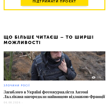
ПІДТРИМАТИ ПРОЄКТ
ЩО БІЛЬШЕ ЧИТАЄШ – ТО ШИРШІ
МОЖЛИВОСТІ
156
ЗЛОЧИНИ РОСІЇ
Загиблого в Україні фотожурналіста Антоні
Лаллікана нагородили найвищою відзнакою Франції
06.08.2026 -