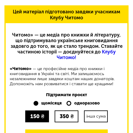
Цей матеріал підготовано завдяки учасникам
Клубу Читомо
Читомо» — це медіа про книжки й літературу,
що підтримувало українське книговидання
задовго до того, як це стало трендом. Ставайте
частиною історії — доєднуйтеся до
Клубу
Читомо!
«Читомо»
— це професійне медіа про книжки і
книговидання в Україні та світі. Ми залишаємось
незалежними лише завдяки коштам наших донаторів.
Допоможіть нам розвиватися і ставати ще кращими!
Підтримати проєкт
щомісяця
одноразово
150
₴
350
₴
інша сума