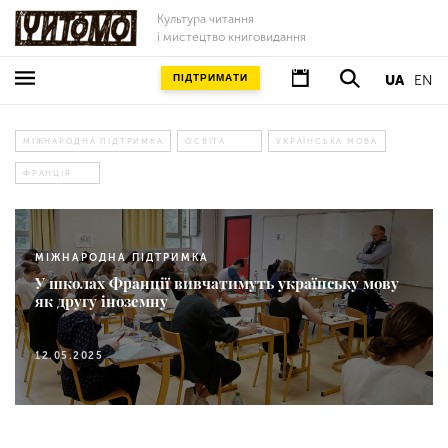
Культура читання
і мистецтво книговидання
ПІДТРИМАТИ
UA
EN
МІЖНАРОДНА ПІДТРИМКА
ОСВІТА
УКРАЇНСЬКА МОВА
ФРАНЦІЯ
МІЖНАРОДНА ПІДТРИМКА
У школах Франції вивчатимуть українську мову
як другу іноземну
12.05.2025