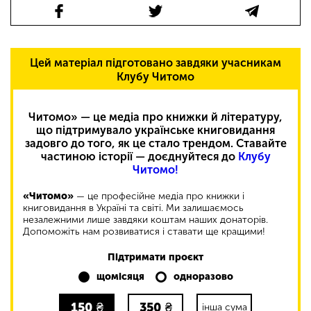
Цей матеріал підготовано завдяки учасникам
Клубу Читомо
Читомо» — це медіа про книжки й літературу,
що підтримувало українське книговидання
задовго до того, як це стало трендом. Ставайте
частиною історії — доєднуйтеся до
Клубу
Читомо!
«Читомо»
— це професійне медіа про книжки і
книговидання в Україні та світі. Ми залишаємось
незалежними лише завдяки коштам наших донаторів.
Допоможіть нам розвиватися і ставати ще кращими!
Підтримати проєкт
щомісяця
одноразово
150
₴
350
₴
інша сума