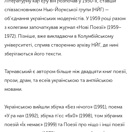
Літературну кар’єру він розпочав у 1950-х, ставши
співзасновником Нью-Йоркської групи (НЙГ) —
об’єднання українських модерністів. У 1959 році разом
з колегами започаткував журнал «Нові Поезії» (1959–
1972). Пізніше, вже викладаючи в Колумбійському
університеті, сприяв створенню архіву НЙГ, де нині
зберігаються його тексти.
Тарнавський є автором більше ніж двадцяти книг поезії,
прози, драм, та есеїв українською та англійською
мовами.
Українською вийшли збірка «Без нічого» (1991), поема
«У ра на» (1992), збірка п’єс «6х0» (1998), том зібраних
поезій «Їх немає» (1999) та Поезії про ніщо і інші поезії