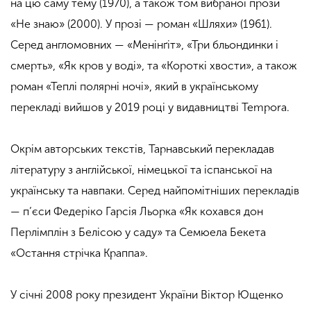
на цю саму тему (1970), а також том вибраної прози
«Не знаю» (2000). У прозі — роман «Шляхи» (1961).
Серед англомовних — «Менінґіт», «Три бльондинки і
смерть», «Як кров у воді», та «Короткі хвости», а також
роман «Теплі полярні ночі», який в українському
перекладі вийшов у 2019 році у видавництві Tempora.
Окрім авторських текстів, Тарнавський перекладав
літературу з англійської, німецької та іспанської на
українську та навпаки. Серед найпомітніших перекладів
— п’єси Федеріко Гарсія Льорка «Як кохався дон
Перлімплін з Белісою у саду» та Семюела Бекета
«Остання стрічка Краппа».
У січні 2008 року президент України Віктор Ющенко