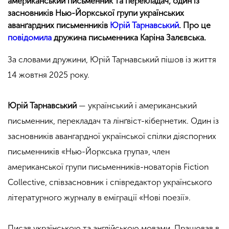
американський письменник та перекладач, один із
засновників Нью-Йоркської групи українських
аванґардних письменників
Юрій Тарнавський
. Про це
повідомила
дружина письменника Каріна Залєвська.
За словами дружини, Юрій Тарнавський пішов із життя
14 жовтня 2025 року.
Юрій Тарнавський
— український і американський
письменник, перекладач та лінґвіст-кібернетик. Один із
засновників авангардної української спілки діяспорних
письменників «Нью-Йоркська група», член
американської групи письменників-новаторів Fiction
Collective, співзасновник і співредактор українського
літературного журналу в еміграції «Нові поезії».
Писав українською та англійською мовами. Працював в