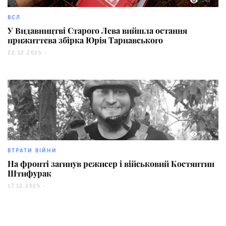
145
ВСЛ
У Видавництві Старого Лева вийшла остання
прижиттєва збірка Юрія Тарнавського
22.12.2025 -
169
ВТРАТИ ВІЙНИ
На фронті загинув режисер і військовий Костянтин
Штифурак
17.12.2025 -