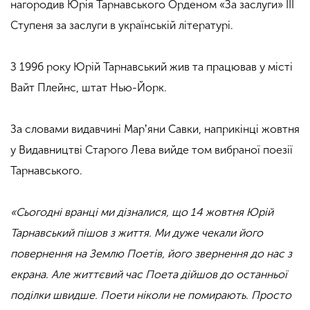
нагородив Юрія Тарнавського Орденом «За заслуги» ІІІ
Ступеня за заслуги в українській літературі.
З 1996 року Юрій Тарнавський жив та працював у місті
Вайт Плейнс, штат Нью-Йорк.
За словами видавчині Марʼяни Савки, наприкінці жовтня
у Видавництві Старого Лева вийде том вибраної поезії
Тарнавського.
«Сьогодні вранці ми дізналися, що 14 жовтня Юрій
Тарнавський пішов з життя. Ми дуже чекали його
повернення на Землю Поетів, його звернення до нас з
екрана. Але життєвий час Поета дійшов до останньої
поділки швидше. Поети ніколи не помирають. Просто