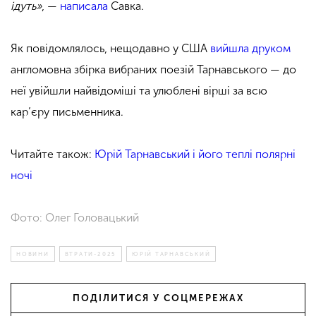
ідуть»
, —
написала
Савка.
Як повідомлялось, нещодавно у США
вийшла друком
англомовна збірка вибраних поезій Тарнавського — до
неї увійшли найвідоміші та улюблені вірші за всю
кар’єру письменника.
Читайте також:
Юрій Тарнавський і його теплі полярні
ночі
Фото: Олег Головацький
НОВИНИ
ВТРАТИ-2025
ЮРІЙ ТАРНАВСЬКИЙ
ПОДІЛИТИСЯ У СОЦМЕРЕЖАХ