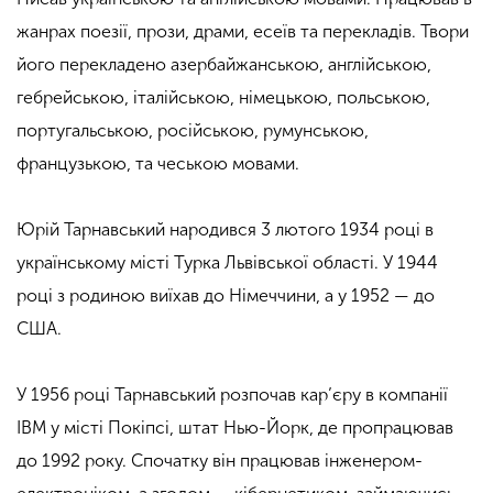
жанрах поезії, прози, драми, есеїв та перекладів. Твори
його перекладено азербайжанською, англійською,
гебрейською, італійською, німецькою, польською,
португальською, російською, румунською,
французькою, та чеською мовами.
Юрій Тарнавський народився 3 лютого 1934 році в
українському місті Турка Львівської області. У 1944
році з родиною виїхав до Німеччини, а у 1952 — до
США.
У 1956 році Тарнавський розпочав кар’єру в компанії
IBM у місті Покіпсі, штат Нью-Йорк, де пропрацював
до 1992 року. Спочатку він працював інженером-