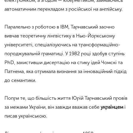
електроніком, а згодом — кібернетиком, займаючись
автоматичним перекладом з російської на англійську.
Паралельно з роботою в IBM, Тарнавський заочно
вивчав теоретичну лінгвістику в Нью-Йоркському
університеті, спеціалізуючись на трансформаційно-
породжувальній граматиці. У 1982 році здобув ступінь
PhD, захистивши дисертацію на стику ідей Чомскі та
Патнема, яка отримала визнання за інноваційний підхід
до семантики.
Попри те, що більшість життя Юрій Тарнавський провів
за межами України, він завжди вважав себе
українцем
і
писав українською.