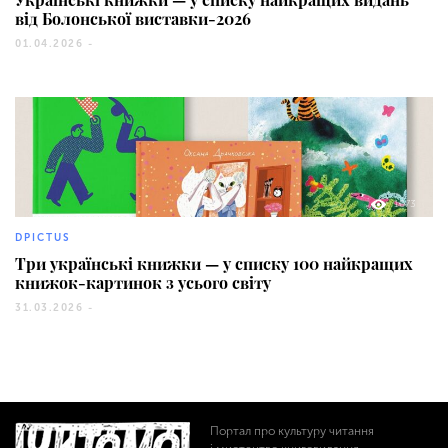
від Болонської виставки-2026
01.04.2026 -
1073
DPICTUS
Три українські книжки — у списку 100 найкращих
книжок-картинок з усього світу
31.03.2026 -
Портал про культуру читання