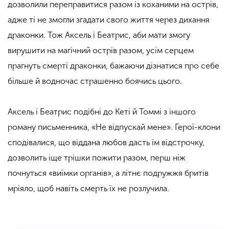
дозволили переправитися разом із коханими на острів,
адже ті не змогли згадати свого життя через дихання
драконки. Тож Аксель і Беатрис, аби мати змогу
вирушити на магічний острів разом, усім серцем
прагнуть смерті драконки, бажаючи дізнатися про себе
більше й водночас страшенно боячись цього.
Аксель і Беатрис подібні до Кеті й Томмі з іншого
роману письменника, «Не відпускай мене». Герої-клони
сподівалися, що віддана любов дасть їм відстрочку,
дозволить іще трішки пожити разом, перш ніж
почнуться «виїмки органів», а літнє подружжя бритів
мріяло, щоб навіть смерть їх не розлучила.