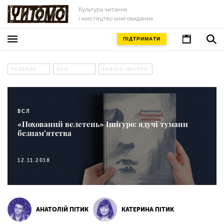
Культура читання
і мистецтво книговидання
ПІДТРИМАТИ
РЕЦЕНЗІЇ
ВСЛ
КАДЗУО ІШІҐУРО
ВСЛ
«Похований велетень» Ішіґуро: ядучі тумани
безпам’ятства
12.11.2018
АНАТОЛІЙ ПІТИК
КАТЕРИНА ПІТИК