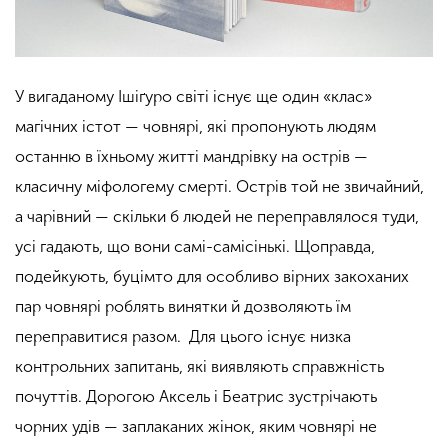
У вигаданому Ішіґуро світі існує ще один «клас»
магічних істот — човнярі, які пропонують людям
останню в їхньому житті мандрівку на острів —
класичну міфологему смерті. Острів той не звичайний,
а чарівний — скільки б людей не переправлялося туди,
усі гадають, що вони самі-самісінькі. Щоправда,
подейкують, буцімто для особливо вірних закоханих
пар човнярі роблять винятки й дозволяють їм
переправитися разом. Для цього існує низка
контрольних запитань, які виявляють справжність
почуттів. Дорогою Аксель і Беатрис зустрічають
чорних удів — заплаканих жінок, яким човнярі не