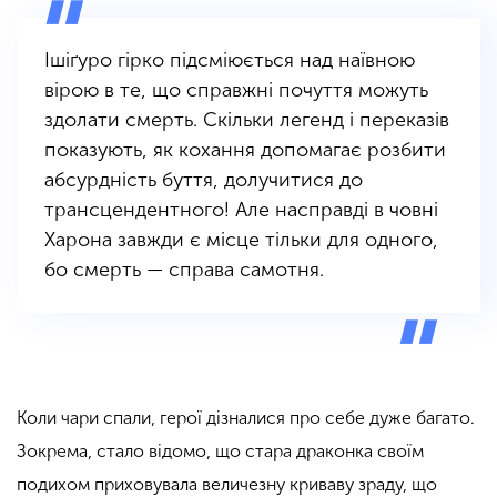
Ішіґуро гірко підсміюється над наївною
вірою в те, що справжні почуття можуть
здолати смерть. Скільки легенд і переказів
показують, як кохання допомагає розбити
абсурдність буття, долучитися до
трансцендентного! Але насправді в човні
Харона завжди є місце тільки для одного,
бо смерть — справа самотня.
Коли чари спали, герої дізналися про себе дуже багато.
Зокрема, стало відомо, що стара драконка своїм
подихом приховувала величезну криваву зраду, що