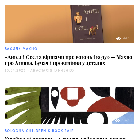
442
ВАСИЛЬ МАХНО
«Ангел і Осел з віршами про вогонь і воду» — Махно
про Аґнона, Бучач і провидіння у деталях
10.04.2026 -
АНАСТАСІЯ ГАНЧЕНКО
1097
BOLOGNA CHILDREN’S BOOK FAIR
Українські книжки — у списку найкращих видань