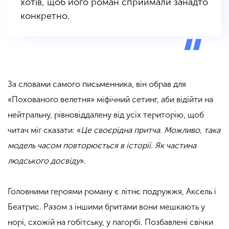
хотів, щоб його роман сприймали занадто
конкретно.
За словами самого письменника, він обрав для
«Похованого велетня» міфічний сетинг, аби відійти на
нейтральну, рівновіддалену від усіх територію, щоб
читач міг сказати: «
Це своєрідна притча. Можливо, така
модель часом повторюється в історії. Як частина
людського досвіду
».
Головними героями роману є літнє подружжя, Аксель і
Беатрис. Разом з іншими бритами вони мешкають у
норі, схожій на гобітську, у пагорбі. Позбавлені свічки