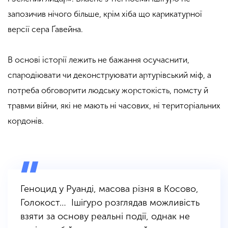
запозичив нічого більше, крім хіба що карикатурної
версії сера Ґавейна.
В основі історії лежить не бажання осучаснити,
спародіювати чи деконструювати артурівський міф, а
потреба обговорити людську жорстокість, помсту й
травми війни, які не мають ні часових, ні територіальних
кордонів.
Геноцид у Руанді, масова різня в Косово,
Голокост… Ішіґуро розглядав можливість
взяти за основу реальні події, однак не