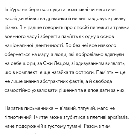
Ішіґуро не береться судити позитивні чи негативні
наслідки вбивства драконки й не виправдовує криваву
різню. Він радше говорить про спосіб пережити травми
воєнного часу і зберегти пам’ять як одну з основ
національної ідентичності. Бо без неї все навколо
обернеться на мару, а люди, які добровільно вдягнули
на себе шори, за Єжи Лєцом, зі здивуванням виявлять,
що в комплекті є ще нагайка та остроги. Пам’ять — це
не лише знання абстрактних фактів, а й свобода
самостійно ухвалювати рішення та відповідати за них.
Наратив письменника — в’язкий, тягучий, мало не
гіпнотичний. І читач може згубитися в плетиві архаїзмів,
наче подорожній в густому тумані. Разом з тим,