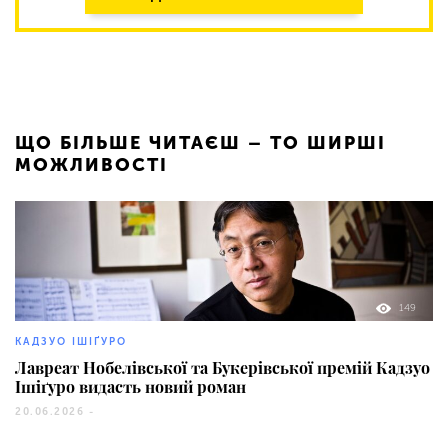
ЩО БІЛЬШЕ ЧИТАЄШ – ТО ШИРШІ
МОЖЛИВОСТІ
149
КАДЗУО ІШІҐУРО
Лавреат Нобелівської та Букерівської премій Кадзуо
Ішіґуро видасть новий роман
20.06.2026 -