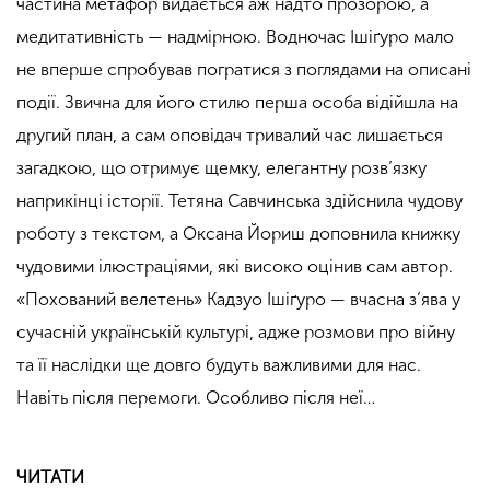
частина метафор видається аж надто прозорою, а
медитативність — надмірною. Водночас Ішіґуро мало
не вперше спробував погратися з поглядами на описані
події. Звична для його стилю перша особа відійшла на
другий план, а сам оповідач тривалий час лишається
загадкою, що отримує щемку, елегантну розв’язку
наприкінці історії. Тетяна Савчинська здійснила чудову
роботу з текстом, а Оксана Йориш доповнила книжку
чудовими ілюстраціями, які високо оцінив сам автор.
«Похований велетень» Кадзуо Ішіґуро — вчасна з’ява у
сучасній українській культурі, адже розмови про війну
та її наслідки ще довго будуть важливими для нас.
Навіть після перемоги. Особливо після неї…
ЧИТАТИ