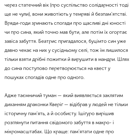
через статечний вік (про суспільство солідарності тоді
ще не чули), вони животіють у темряві й безпам’ятстві.
Вряди-годи зринають спогади про щасливі дні юності
чи про сина, який точно мав бути, але потім їх огортає
завіса забуття. Беатрис пригадалося, буцімто син уже
давно чекає на них у сусідньому селі, тож їм лишилося
тільки взяти дрібні пожитки й вирушити в мандри. Шлях
до сина поступово перетворюється на квест у
пошуках спогадів одне про одного.
Адже таємничий туман — який виявляється заклятим
диханням драконки Кверіґ — відібрав у людей не тільки
історичну пам’ять, а й особисту. Ішіґуро вирішив
розглянути питання свідомого забуття в макро- і
мікромасштабах. Що краще: пам’ятати одне про