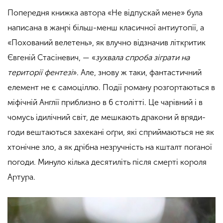
Попередня книжка автора «Не відпускай мене» була
написана в жанрі більш-менш класичної антиутопії, а
«Похований велетень», як влучно відзначив літкритик
Євгеній Стасіневич, — «
зухвала спроба зіграти на
території фентезі
». Але, знову ж таки, фантастичний
елемент не є самоціллю. Події роману розгортаються в
міфічній Англії приблизно в 6 столітті. Це чарівний і в
чомусь ідилічний світ, де мешкають дракони й вряди-
годи вештаються захекані оґри, які сприймаються не як
хтонічне зло, а як дрібна незручність на кшталт поганої
погоди. Минуло кілька десятиліть після смерті короля
Артура.