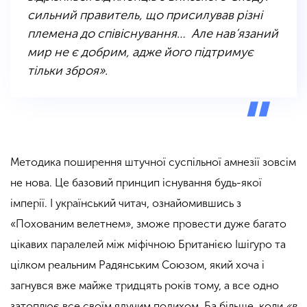
сильний правитель, що присилував різні
племена до співіснування… Але нав’язаний
мир не є добрим, адже його підтримує
тільки зброя».
Методика поширення штучної суспільної амнезії зовсім
не нова. Це базовий принцип існування будь-якої
імперії. І український читач, ознайомившись з
«Похованим велетнем», зможе провести дуже багато
цікавих паралелей між міфічною Британією Ішіґуро та
цілком реальним Радянським Союзом, який хоча і
загнувся вже майже тридцять років тому, а все одно
затоплює все своїм ядучим подихом. Ба більше, коли
«в