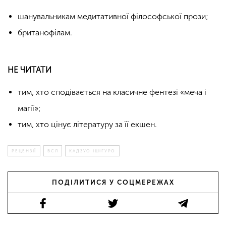
шанувальникам медитативної філософської прози;
британофілам.
НЕ ЧИТАТИ
тим, хто сподівається на класичне фентезі «меча і
магії»;
тим, хто цінує літературу за її екшен.
РЕЦЕНЗІЇ
ВСЛ
КАДЗУО ІШІҐУРО
ПОДІЛИТИСЯ У СОЦМЕРЕЖАХ