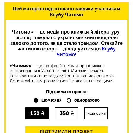
Цей матеріал підготовано завдяки учасникам
Клубу Читомо
Читомо» — це медіа про книжки й літературу,
що підтримувало українське книговидання
задовго до того, як це стало трендом. Ставайте
частиною історії — доєднуйтеся до
Клубу
Читомо!
«Читомо»
— це професійне медіа про книжки і
книговидання в Україні та світі. Ми залишаємось
незалежними лише завдяки коштам наших донаторів.
Допоможіть нам розвиватися і ставати ще кращими!
Підтримати проєкт
щомісяця
одноразово
150
₴
350
₴
інша сума
ПІДТРИМАТИ ПРОЄКТ