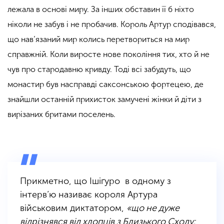
лежала в основі миру. За інших обставин її б ніхто
ніколи не забув і не пробачив. Король Артур сподівався,
що нав’язаний мир колись перетвориться на мир
справжній. Коли виросте нове покоління тих, хто й не
чув про стародавню кривду. Тоді всі забудуть, що
монастир був насправді саксонською фортецею, де
знайшли останній прихисток замучені жінки й діти з
вирізаних бритами поселень.
Прикметно, що Ішіґуро в одному з
інтерв’ю називає короля Артура
військовим диктатором,
«що не дуже
відрізнявся від хлопців з Близького Сходу: