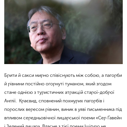
Брити й сакси мирно співіснують між собою, а пагорби
й рівнини постійно огорнуті туманом, який згодом
стане однією з туристичних атракцій старої-доброї
Англії. Краєвид, сповнений похмурих пагорбів і
порослих вересом рівнин, виник в уяві письменника під
впливом середньовічної лицарської поеми «Сер Ґавейн
і Зелений лицар». Власне з тієї поеми Ішіґуро не