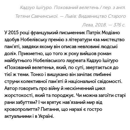
Кадзуо Ішіґуро. Похований велетень / пер. з англ.
Тетяни Савчинської. — Львів: Видавництво Старого
Лева, 2018. — 376 с.
У 2015 році французький письменник Патрік Модіано
здобув Нобелівську премію з літератури «за мистецтво
пам’яті, завдяки якому він описав невловимі людські
долі». Прикметно, що того ж року вийшов роман
майбутнього Нобелівського лауреата Кадзуо Ішіґуро
«Похований велетень», який, по суті, звертається до
тієї ж теми. Тонко і вишукано він зачіпає глибинні
струни колективної пам’яті й національної свідомості.
Автор говорить про війну й нескінченний цикл
жорстокості, який та породжує. Чи можна загоїти старі
рани забуттям? І чи врятує нав’язаний мир від
кровопролиття? Питання, що наразі є гостро
актуальними і в Україні.