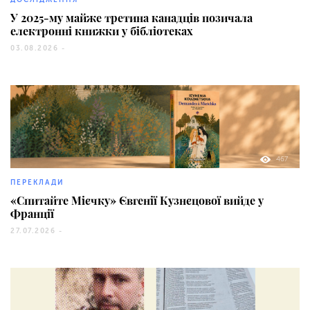
У 2025-му майже третина канадців позичала
електронні книжки у бібліотеках
03.08.2026 -
467
ПЕРЕКЛАДИ
«Спитайте Мієчку» Євгенії Кузнєцової вийде у
Франції
27.07.2026 -