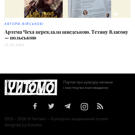
205
АВТОРИ-ВІЙСЬКОВІ
Артема Чеха переклали шведською, Тетяну Власову
— польською
13.07.2026 -
Портал про культуру читання
і мистецтво книговидання
2010 – 2026 © Читомо — Культурно-видавничий проект
designed by Kotseba