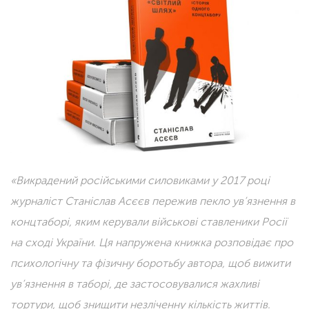
«Викрадений російськими силовиками у 2017 році
журналіст Станіслав Асєєв пережив пекло ув’язнення в
концтаборі, яким керували військові ставленики Росії
на сході України. Ця напружена книжка розповідає про
психологічну та фізичну боротьбу автора, щоб вижити
ув’язнення в таборі, де застосовувалися жахливі
тортури, щоб знищити незліченну кількість життів.