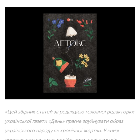
«Цей збірник статей за редакцією головної редакторки
української газети «День» прагне зруйнувати образ
українського народу як хронічної жертви. У книзі
простежується нитка російського шовінізму від