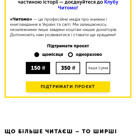
частиною історії — доєднуйтеся до
Клубу
Читомо!
«Читомо»
— це професійне медіа про книжки і
книговидання в Україні та світі. Ми залишаємось
незалежними лише завдяки коштам наших донаторів.
Допоможіть нам розвиватися і ставати ще кращими!
Підтримати проєкт
щомісяця
одноразово
150
₴
350
₴
інша сума
ПІДТРИМАТИ ПРОЄКТ
ЩО БІЛЬШЕ ЧИТАЄШ – ТО ШИРШІ