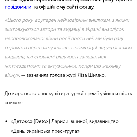
повідомили
на офіційному сайті фонду.
«Цього року, всупереч неймовірним викликам, з якими
зіштовхуються автори та видавці в Україні внаслідок
неспровокованої війни росії проти неї, ми були раді
отримати переважну кількість номінацій від українських
видавців, які сповнені рішучості залишатися
життєздатними та актуальними, попри цю жахливу
війну»
, — зазначила голова журі Ліза Шимко.
До короткого списку літературної премії увійшли шість
книжок:
«Детокс» [Detox] Лариси Івшиної, видавництво
«День. Українська прес-група»