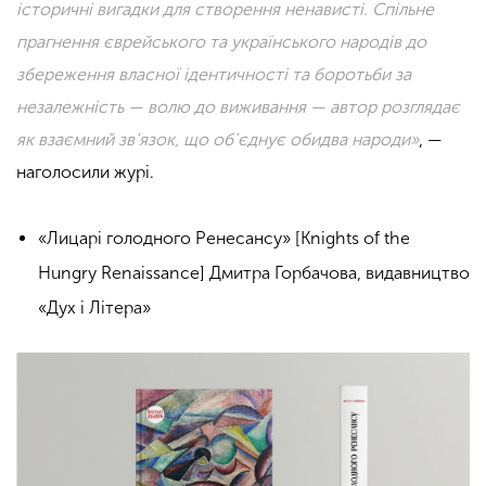
історичні вигадки для створення ненависті. Спільне
прагнення єврейського та українського народів до
збереження власної ідентичності та боротьби за
незалежність — волю до виживання — автор розглядає
як взаємний зв’язок, що об’єднує обидва народи»
, —
наголосили журі.
«Лицарі голодного Ренесансу» [Knights of the
Hungry Renaissance] Дмитра Горбачова, видавництво
«Дух і Літера»