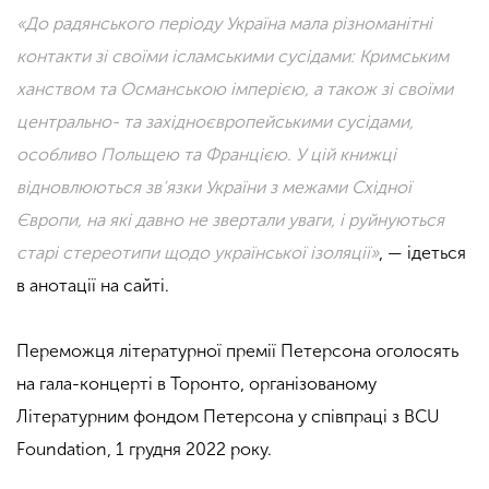
«До радянського періоду Україна мала різноманітні
контакти зі своїми ісламськими сусідами: Кримським
ханством та Османською імперією, а також зі своїми
центрально- та західноєвропейськими сусідами,
особливо Польщею та Францією. У цій книжці
відновлюються зв’язки України з межами Східної
Європи, на які давно не звертали уваги, і руйнуються
старі стереотипи щодо української ізоляції»
, — ідеться
в анотації на сайті.
Переможця літературної премії Петерсона оголосять
на гала-концерті в Торонто, організованому
Літературним фондом Петерсона у співпраці з BCU
Foundation, 1 грудня 2022 року.