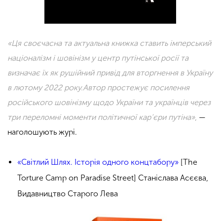
«Ця своєчасна та актуальна книжка ставить імперський
націоналізм і шовінізм у центр путінської росії та
визначає їх як рушійний привід для вторгнення в Україну
в лютому 2022 року.Автор простежує посилення
російського шовінізму щодо України та українців через
три переломні моменти політичної кар’єри путіна»
,
—
наголошують журі.
«Світлий Шлях. Історія одного концтабору»
[The
Torture Camp on Paradise Street] Станіслава Асєєва,
Видавництво Старого Лева