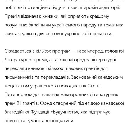
робіт, які потенційно будуть цікаві широкій авдиторії.
Премія відзначає книжки, які сприяють кращому
розумінню України чи українського народу та тематика
яких актуальна для світової української спільноти.
Складається з кількох програм — насамперед, головної
Літературної премії, а також нагород за літературні
переклади книжок і кількох цільових грантів для
письменників та перекладачів. Заснований канадським
меценатом українського походження Стенлі
Петерсоном для надання міжнародних літературних
премій і грантів. Фонд створений під егідою канадської
благодійної Фундації «Будучність», яка підтримує
освітні та гуманітарні ініціативи.