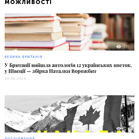
МОЖЛИВОСТІ
336
ВЕЛИКА БРИТАНІЯ
У Британії вийшла антологія 12 українських поеток,
у Швеції — збірка Наталки Ворожбит
08.08.2026 -
233
ДОСЛІДЖЕННЯ