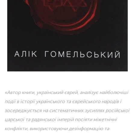
«Автор книги, український єврей, аналізує найболючіші
події в історії українського та єврейського народів і
зосереджується на систематичних зусиллях російської
царської та радянської імперій посіяти міжетнічні
конфлікти, використовуючи дезінформацію та