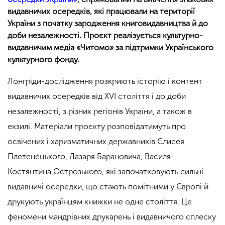
видавничих осередків, які працювали на території
України з початку зародження книговидавництва й до
доби незалежності. Проєкт реалізується культурно-
видавничим медіа «Читомо» за підтримки Українського
культурного фонду.
Лонгріди-дослідження розкриють
історію і контент
видавничих осередків від XVI століття і до доби
незалежності, з різних регіонів України, а також в
екзилі. Матеріали проєкту розповідатимуть про
освічених і харизматичних державників Єлисея
Плетенецького, Лазаря Барановича, Василя-
Костянтина Острозького, які започатковують сильні
видавничі осередки, що стають помітними у Європі й
друкують українцям книжки не одне століття. Це
феномени мандрівних друкарень і видавничого сплеску