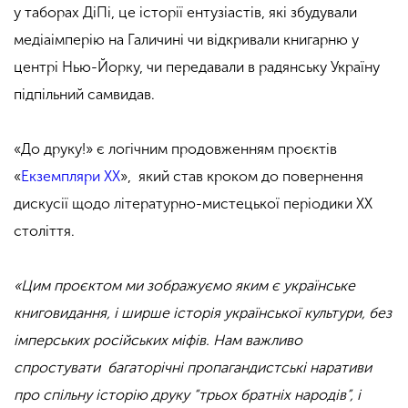
у таборах ДіПі, це історії ентузіастів, які збудували
медіаімперію на Галичині чи відкривали книгарню у
центрі Нью-Йорку, чи передавали в радянську Україну
підпільний самвидав.
«До друку!» є логічним продовженням проєктів
«
Екземпляри ХХ
»,
який став кроком до повернення
дискусії щодо літературно-мистецької періодики ХХ
століття.
«Цим проєктом ми зображуємо яким є українське
книговидання, і ширше історія української культури, без
імперських російських міфів. Нам важливо
спростувати багаторічні пропагандистські наративи
про спільну історію друку “трьох братніх народів”, і