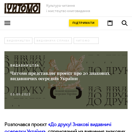
Культура читання
і мистецтво книговидання
ПІДТРИМАТИ
ВИДАВНИЦТВА
ВИДАВНИЧА СПРАВА
ЧИТОМО
ВИДАВНИЦТВА
Читомо представляє проєкт про 20 знакових
видавничих осередків України
05.09.2023
Розпочався проєкт
«До друку! Знакові видавничі
осередки України»
, спрямований на вивчення знакових