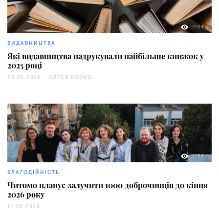
2534
ВИДАВНИЦТВА
Які видавництва надрукували найбільше книжок у
2025 році
26.05.2026 -
ОЛЕСЯ БОЙКО
1384
БЛАГОДІЙНІСТЬ
Читомо планує залучити 1000 доброчинців до кінця
2026 року
11.05.2026 -