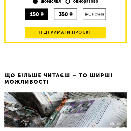
щомісяця
одноразово
150
₴
350
₴
інша сума
ПІДТРИМАТИ ПРОЄКТ
ЩО БІЛЬШЕ ЧИТАЄШ – ТО ШИРШІ
МОЖЛИВОСТІ
163