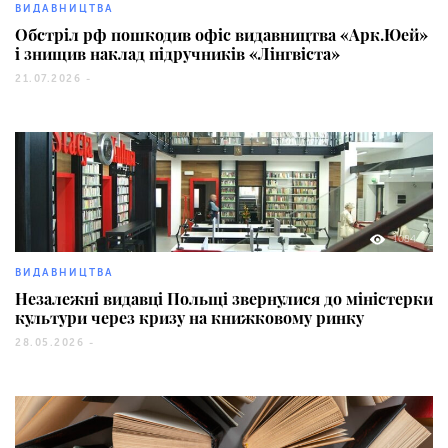
ВИДАВНИЦТВА
Обстріл рф пошкодив офіс видавництва «Арк.Юей»
і знищив наклад підручників «Лінгвіста»
21.07.2026 -
1084
ВИДАВНИЦТВА
Незалежні видавці Польщі звернулися до міністерки
культури через кризу на книжковому ринку
28.05.2026 -