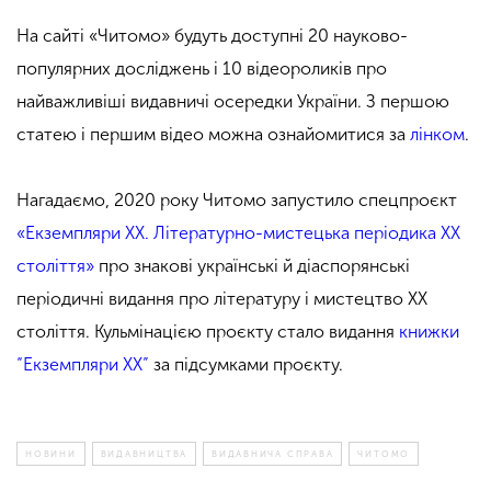
На сайті «Читомо» будуть доступні 20 науково-
популярних досліджень і 10 відеороликів про
найважливіші видавничі осередки України. З першою
статею і першим відео можна ознайомитися за
лінком
.
Нагадаємо, 2020 року Читомо запустило спецпроєкт
«Екземпляри ХХ. Літературно-мистецька періодика ХХ
століття»
про знакові українські й діаспорянські
періодичні видання про літературу і мистецтво XX
століття. Кульмінацією проєкту стало видання
книжки
“Екземпляри XX”
за підсумками проєкту.
НОВИНИ
ВИДАВНИЦТВА
ВИДАВНИЧА СПРАВА
ЧИТОМО