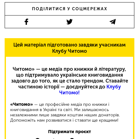
ПОДІЛИТИСЯ У СОЦМЕРЕЖАХ
Цей матеріал підготовано завдяки учасникам
Клубу Читомо
Читомо» — це медіа про книжки й літературу,
що підтримувало українське книговидання
задовго до того, як це стало трендом. Ставайте
частиною історії — доєднуйтеся до
Клубу
Читомо!
«Читомо»
— це професійне медіа про книжки і
книговидання в Україні та світі. Ми залишаємось
незалежними лише завдяки коштам наших донаторів.
Допоможіть нам розвиватися і ставати ще кращими!
Підтримати проєкт