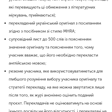
які перевищують ці обмеження з літературних
міркувань, приймаються);
перекладений український оригінал з посиланням
згідно з посібником зі стилю MHRA;
супровідний лист до 500 слів із поясненням
значення оригіналу та поясненням того, чому
учасник вважає, що його необхідно перекласти
англійською мовою;
резюме учасника, яке використовуватиметься для
глибшого розуміння вибору учасника оригіналу та
стратегії перекладу, на яке можна звертатися лише
після того, як журі анонімно оцінить поданий
проєкт. Перекладачів не оцінюватимуть на основі
їхнього досвіду чи його відсутності, і перекладачі на