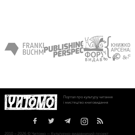
Портал про культуру читання
і мистецтво книговидання
2010 – 2026 © Читомо — Культурно-видавничий проект