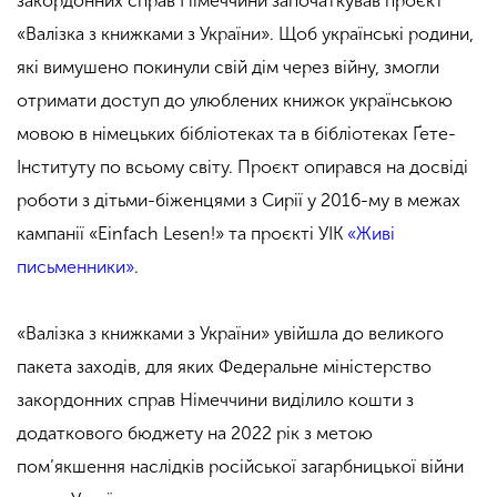
закордонних справ Німеччини
започаткував проєкт
«Валізка з книжками з України». Щоб українські родини,
які вимушено покинули свій дім через війну, змогли
отримати доступ до улюблених книжок українською
мовою в німецьких бібліотеках та в бібліотеках
Ґете-
Інституту
по всьому світу. Проєкт опирався на досвіді
роботи з дітьми-біженцями з Сирії у 2016-му в межах
кампанії «Einfach Lesen!» та проєкті УІК
«Живі
письменники»
.
«Валізка з книжками з України» увійшла до великого
пакета заходів, для яких Федеральне міністерство
закордонних справ Німеччини виділило кошти з
додаткового бюджету на 2022 рік з метою
пом’якшення наслідків російської загарбницької війни