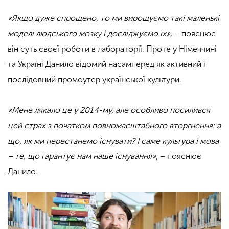
«Якщо дуже спрощено, то ми вирощуємо такі маленькі
моделі людського мозку і досліджуємо їх»,
– пояснює
він суть своєї роботи в лабораторії. Проте у Німеччині
та Україні Данило відомий насамперед як активний і
послідовний промоутер української культури.
«Мене лякало це у 2014-му, але особливо посилився
цей страх з початком повномасштабного вторгнення: а
що, як ми перестанемо існувати? І саме культура і мова
– те, що гарантує нам наше існування»
, – пояснює
Данило.