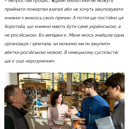
– непростий процес:
«
Деякі бібліотеки не можуть
приймати пожертви взагалі або не хочуть закуповувати
книжки з якихось своїх причин. А потім ще постійно ця
боротьба, що книжки мають бути саме українською, а
не російською. Бо випадки є. Мене якось знайшла одна
організація і запитала, чи можемо ми їм закупити
абетки російською мовою. В німецькому суспільстві
ще є оце нерозуміння».