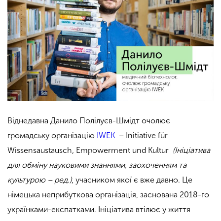
Віднедавна Данило Полілуєв-Шмідт очолює
громадську організацію
IWEK
– Initiative für
Wissensaustausch, Empowerment und Kultur
(Ініціатива
для обміну науковими знаннями, заохоченням та
культурою – ред.)
, учасником якої є вже давно. Це
німецька неприбуткова організація, заснована 2018-го
українками-експатками. Ініціатива втілює у життя