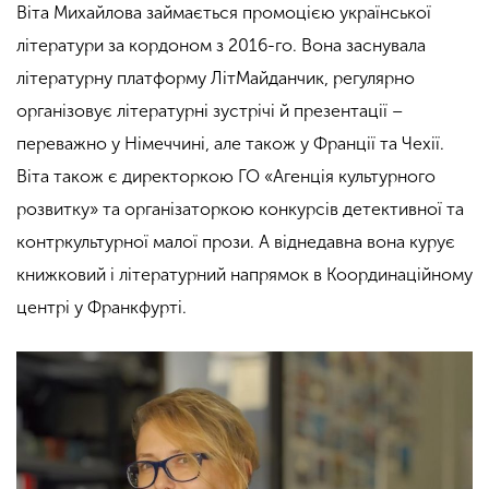
Віта Михайлова займається промоцією української
літератури за кордоном з 2016-го. Вона заснувала
літературну платформу ЛітМайданчик, регулярно
організовує літературні зустрічі й презентації –
переважно у Німеччині, але також у Франції та Чехії.
Віта також є директоркою ГО «Агенція культурного
розвитку» та організаторкою конкурсів детективної та
контркультурної малої прози. А віднедавна вона курує
книжковий і літературний напрямок в Координаційному
центрі у Франкфурті.