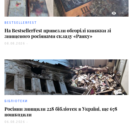
139
BESTSELLERFEST
На BestsellerFest привезли обгорілі книжки зі
знищеного росіянами складу «Ранку»
08.08.2026 -
87
БІБЛІОТЕКИ
Росіяни знищили 228 бібліотек в Україні, ще 678
пошкодили
06.08.2026 -