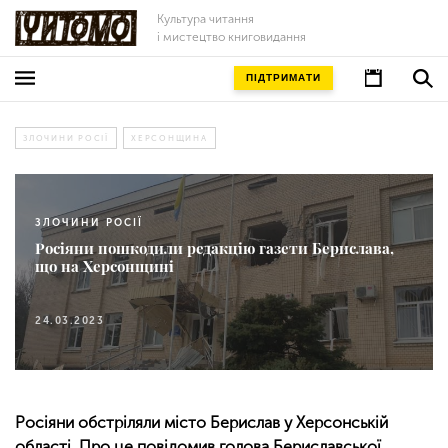
Культура читання
і мистецтво книговидання
ПІДТРИМАТИ
ЗЛОЧИНИ РОСІЇ
ХЕРСОНЩИНА
ЗЛОЧИНИ РОСІЇ
Росіяни пошкодили редакцію газети Берислава,
що на Херсонщині
24.03.2023
Росіяни обстріляли місто Берислав у Херсонській
області. Про це повідомив голова Бериславської