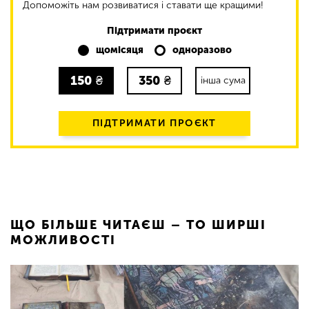
Допоможіть нам розвиватися і ставати ще кращими!
Підтримати проєкт
щомісяця
одноразово
150
₴
350
₴
інша сума
ПІДТРИМАТИ ПРОЄКТ
ЩО БІЛЬШЕ ЧИТАЄШ – ТО ШИРШІ
МОЖЛИВОСТІ