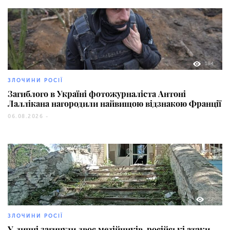
184
ЗЛОЧИНИ РОСІЇ
Загиблого в Україні фотожурналіста Антоні
Лаллікана нагородили найвищою відзнакою Франції
06.08.2026 -
27
ЗЛОЧИНИ РОСІЇ
У липні загинули двоє медійників, російські атаки