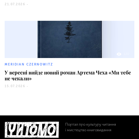
21.07.2026 -
120
MERIDIAN CZERNOWITZ
У вересні вийде новий роман Артема Чеха «Ми тебе
не чекали»
15.07.2026 -
Портал про культуру читання
і мистецтво книговидання