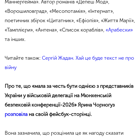
Маннергейма». Автор романів «Депеш Мод»,
«Ворошиловград», «Месопотамія», «Інтернат»,
поетичних збірок «Цитатник», «Ефіопія», «Життя Марії»,
«Тамплієри», «Антена», «Список кораблів»,
«Арабески»
та інших.
Читайте також:
Сергій Жадан. Хай це буде текст не про
війну
Про те, що «мала за честь бути однією з представників
України у військовій делегації на Мюнхенській
безпековій конференції-2026» Ярина Чорногуз
розповіла
на своїй фейсбук-сторінці.
.
Вона зазначила, що розцінила це як нагоду сказати