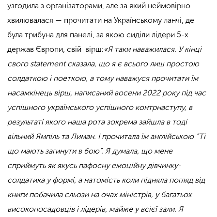
узгодила з організаторами, але за який неймовірно
хвилювалася — прочитати на Українському ланчі, де
була трибуна для панелі, за якою сиділи лідери 5-х
держав Європи, свій вірш:
«Я
таки наважилася. У кінці
свого statement сказала, що я є всього лиш простою
солдаткою і поеткою, а тому наважуся прочитати їм
насамкінець вірш, написаний восени 2022 року під час
успішного українського успішного контрнаступу, в
результаті якого наша рота зокрема зайшла в тоді
вільний Ямпіль та Лиман. І прочитала їм англійською “Ті
що мають загинути в бою”. Я думала, що мене
сприймуть як якусь пафосну емоційну дівчинку-
солдатика у формі, а натомість коли підняла погляд від
книги побачила сльози на очах міністрів, у багатьох
високопосадовців і лідерів, майже у всієї зали. Я