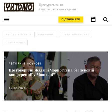
Культура читання
і мистецтво книговидання
ПІДТРИМАТИ
АВТОРИ-ВІЙСЬКОВІ
НІМЕЧЧИНА
ПОЕЗІЯ ВІЙСЬКОВИХ
СЕРГІЙ ЖАДАН
АВТОРИ-ВІЙСЬКОВІ
Що говорили Жадан і Чорногуз на безпековій
конференції у Мюнхені?
16.02.2026