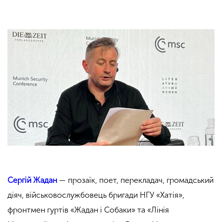
Сергій Жадан
— прозаїк, поет, перекладач, громадський
діяч, військовослужбовець бригади НГУ «Хатія»,
фронтмен гуртів «Жадан і Собаки» та «Лінія