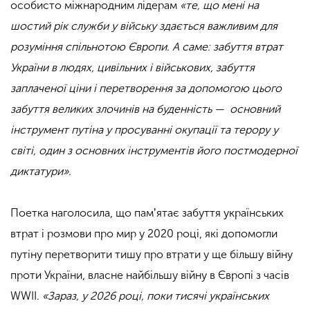
особисто міжнародним лідерам
«те, що мені на
шостий рік служби у війську здається важливим для
розуміння спільнотою Європи. А саме: забуття втрат
України в людях, цивільних і військових, забуття
заплаченої ціни і перетворення за допомогою цього
забуття великих злочинів на буденність — основний
інструмент путіна у просуванні окупації та терору у
світі, один з основних інструментів його постмодерної
диктатури».
.
Поетка наголосила, що памʼятає забуття українських
втрат і розмови про мир у 2020 році, які допомогли
путіну перетворити тишу про втрати у ще більшу війну
проти України, власне найбільшу війну в Європі з часів
WWII.
«Зараз, у 2026 році, поки тисячі українських