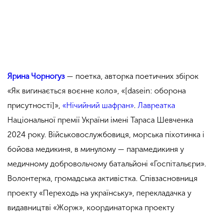
Ярина Чорногуз
— поетка, авторка поетичних збірок
«Як вигинається воєнне коло», «[dasein: оборона
присутності]»,
«Нічийний шафран»
.
Лавреатка
Національної премії України імені Тараса Шевченка
2024 року. Військовослужбовиця, морська піхотинка і
бойова медикиня, в минулому — парамедикиня у
медичному добровольчому батальйоні «Госпітальєри».
Волонтерка, громадська активістка. Співзасновниця
проекту «Переходь на українську», перекладачка у
видавництві «Жорж», координаторка проекту