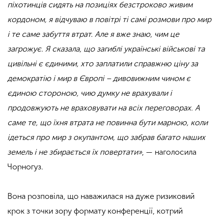
піхотинців сидять на позиціях безстроково живим
кордоном, я відчуваю в повітрі ті самі розмови про мир
і те саме забуття втрат. Але я вже знаю, чим це
загрожує. Я сказала, що загиблі українські військові та
цивільні є єдиними, хто заплатили справжню ціну за
демократію і мир в Європі – дивовижним чином є
єдиною стороною, чию думку не врахували і
продовжують не враховувати на всіх переговорах. А
саме те, що їхня втрата не повинна бути марною, коли
ідеться про мир з окупантом, що забрав багато наших
земель і не збирається їх повертати»
, — наголосила
Чорногуз.
.
Вона розповіла, що наважилася на дуже ризиковий
крок з точки зору формату конференції, котрий