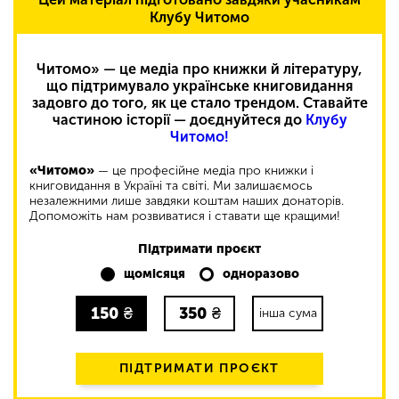
Клубу Читомо
Читомо» — це медіа про книжки й літературу,
що підтримувало українське книговидання
задовго до того, як це стало трендом. Ставайте
частиною історії — доєднуйтеся до
Клубу
Читомо!
«Читомо»
— це професійне медіа про книжки і
книговидання в Україні та світі. Ми залишаємось
незалежними лише завдяки коштам наших донаторів.
Допоможіть нам розвиватися і ставати ще кращими!
Підтримати проєкт
щомісяця
одноразово
150
₴
350
₴
інша сума
ПІДТРИМАТИ ПРОЄКТ