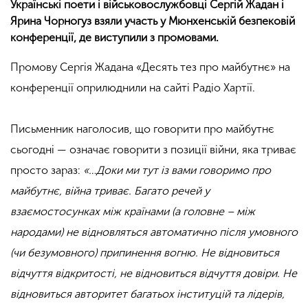
Українські поети і військовослужбовці Сергій Жадан і
Ярина Чорногуз взяли участь у Мюнхенській безпековій
конференції, де виступили з промовами.
Промову Сергія Жадана «Десять тез про майбутнє» на
конференції оприлюднили на сайті Радіо Хартії.
Письменник наголосив, що говорити про майбутнє
сьогодні — означає говорити з позиції війни, яка триває
просто зараз:
«…Доки ми тут із вами говоримо про
майбутнє, війна триває. Багато речей у
взаємостосунках між країнами (а головне – між
народами) не відновляться автоматично після умовного
(чи безумовного) припинення вогню. Не відновиться
відчуття відкритості, не відновиться відчуття довіри. Не
відновиться авторитет багатьох інституцій та лідерів,