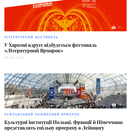
83
ЛІТЕРАТУРНИЙ ФЕСТИВАЛЬ
У Харкові вдруге відбудеться фестиваль
«Літературний Ярмарок»
28.07.2026 -
58
ЛЕЙПЦИЗЬКИЙ КНИЖКОВИЙ ЯРМАРОК
Культурні інституції Польщі, Франції й Німеччини
представлять спільну програму в Лейпцигу