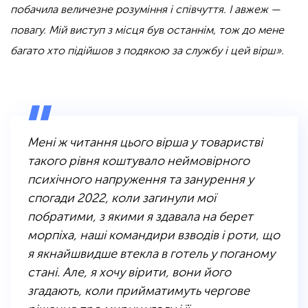
побачила величезне розуміння і співчуття. І авжеж —
повагу. Мій виступ з місця був останнім, тож до мене
багато хто підійшов з подякою за службу і цей вірш».
.
Мені ж читання цього вірша у товаристві
такого рівня коштувало неймовірного
психічного напруження та занурення у
спогади 2022, коли загинули мої
побратими, з якими я здавала на берет
морпіха, наші командири взводів і роти, що
я якнайшвидше втекла в готель у поганому
стані. Але, я хочу вірити, вони його
згадають, коли прийматимуть чергове