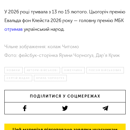
У 2026 році тривала з 13 по 15 лютого. Цьогоріч премію
Евальда фон Клейста 2026 року — головну премію МБК
отримав
український народ.
Чільне зображення: колаж Читомо
Фото: фейсбук-сторінка Ярини Чорногуз, Дар’я Криж
НОВИНИ
АВТОРИ-ВІЙСЬКОВІ
НІМЕЧЧИНА
ПОЕЗІЯ ВІЙСЬКОВИХ
СЕРГІЙ ЖАДАН
ЯРИНА ЧОРНОГУЗ
ПОДІЛИТИСЯ У СОЦМЕРЕЖАХ
Цей матеріал підготовано завдяки учасникам