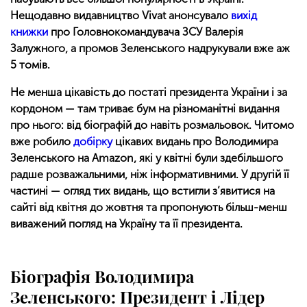
Нещодавно видавництво Vivat анонсувало
вихід
книжки
про Головнокомандувача ЗСУ Валерія
Залужного, а промов Зеленського надрукували вже аж
5 томів.
Не менша цікавість до постаті президента України і за
кордоном — там триває бум на різноманітні видання
про нього: від біографій до навіть розмальовок. Читомо
вже робило
добірку
цікавих видань про Володимира
Зеленського на Amazon, які у квітні були здебільшого
радше розважальними, ніж інформативними. У другій її
частині — огляд тих видань, що встигли з’явитися на
сайті від квітня до жовтня та пропонують більш-менш
виважений погляд на Україну та її президента.
Біографія Володимира
Зеленського: Президент і Лідер