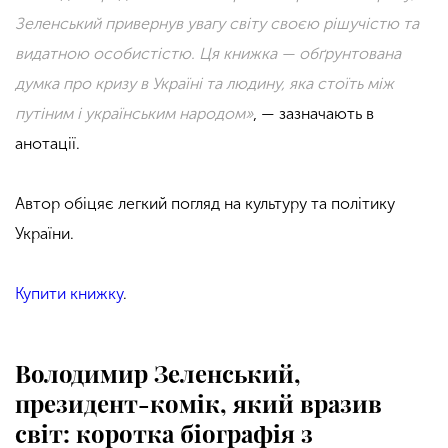
Зеленський привернув увагу світу своєю рішучістю та
видатною особистістю. Ця книжка — обґрунтована
думка про кризу в Україні та людину, яка стоїть між
путіним і українським народом»
, — зазначають в
анотації.
Автор обіцяє легкий погляд на культуру та політику
України.
Купити книжку
.
Володимир Зеленський,
президент-комік, який вразив
світ: коротка біографія з