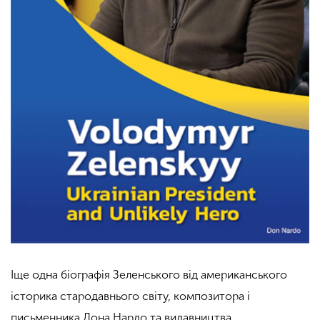
Іще одна біографія Зеленського від американського
історика стародавнього світу, композитора і
письменника Дона Нардо та видавництва