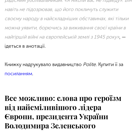
радісним уболівальникам: «Я ніколи вас не підведу». Він
навіть не підозрював, що його покличуть служити
своєму народу в найскладніших обставинах, які тільки
можна уявити, борючись за виживання своєї країни в
найгіршій війні на європейській землі з 1945 року»
, —
ідеться в анотації.
Книжку надрукувало видавництво
Polite
. Купити її за
посиланням
.
Все можливо: слова про героїзм
від найсміливішого лідера
Європи, президента України
Володимира Зеленського