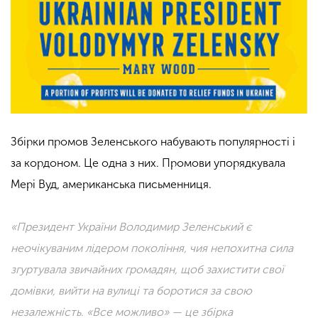
Збірки промов Зеленського набувають популярності і
за кордоном. Це одна з них. Промови упорядкувала
Мері Вуд, американська письменниця.
«Президент України Володимир Зеленський є
неочікуваним лідером покоління, чия непохитна сила
згуртувала звичайних громадян, щоб захистити свої
домівки, вийти на вулиці та боротися за свою
незалежність. «Все можливо» — це збірка