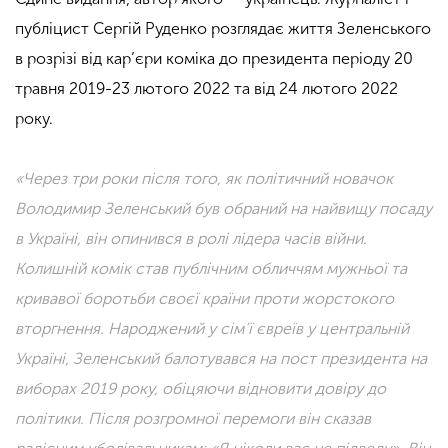
публіцист Сергій Руденко розглядає життя Зеленського
в розрізі від кар’єри коміка до президента періоду 20
травня 2019-23 лютого 2022 та від 24 лютого 2022
року.
«Через три роки після того, як політичний новачок
Володимир Зеленський був обраний на найвищу посаду
в Україні, він опинився в ролі лідера часів війни.
Колишній комік став публічним обличчям мужньої та
кривавої боротьби своєї країни проти жорстокого
вторгнення. Народжений у сім’ї євреїв у центральній
Україні, Зеленський балотувався на пост президента на
виборах 2019 року, обіцяючи відновити довіру до
політики. Після розгромної перемоги він сказав