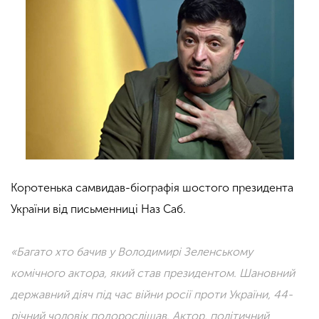
Коротенька самвидав-біографія шостого президента
України від письменниці Наз Саб.
«Багато хто бачив у Володимирі Зеленському
комічного актора, який став президентом. Шановний
державний діяч під час війни росії проти України, 44-
річний чоловік подорослішав. Актор, політичний