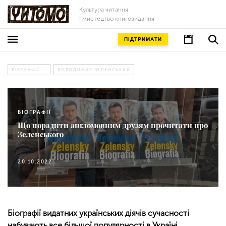
Культура читання
і мистецтво книговидання
ПІДТРИМАТИ
БІОГРАФІЇ
ВОЛОДИМИР ЗЕЛЕНСЬКИЙ
БІОГРАФІЇ
Що порадити англомовним друзям прочитати про
Зеленського
20.10.2022
Біографії видатних українських діячів сучасності
набувають все більшої популярності в Україні.