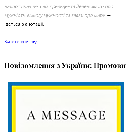
найпотужніших слів президента Зеленського про
мужність, вимогу мужності та заяви про мир»
, —
ідеться в анотації.
Купити книжку
.
Повідомлення з України: Промови