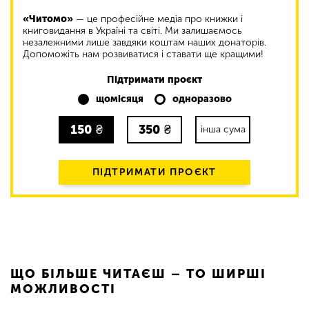
«Читомо»
— це професійне медіа про книжки і
книговидання в Україні та світі. Ми залишаємось
незалежними лише завдяки коштам наших донаторів.
Допоможіть нам розвиватися і ставати ще кращими!
Підтримати проєкт
щомісяця
одноразово
150
₴
350
₴
інша сума
ПІДТРИМАТИ ПРОЄКТ
ЩО БІЛЬШЕ ЧИТАЄШ – ТО ШИРШІ
МОЖЛИВОСТІ