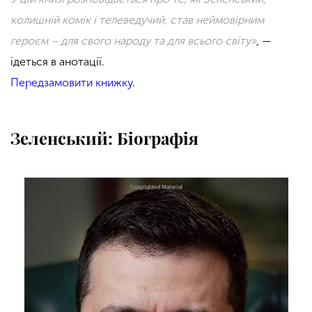
колишній комік і телеведучий, став неймовірним
героєм – для свого народу та для всього світу»
, —
ідеться в анотації.
Передзамовити книжку
.
Зеленський: Біографія