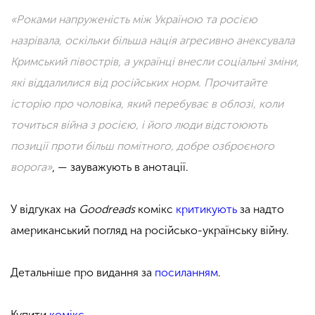
«Роками напруженість між Україною та росією
назрівала, оскільки більша нація агресивно анексувала
Кримський півострів, а українці внесли соціальні зміни,
які віддалилися від російських норм. Прочитайте
історію про чоловіка, який перебуває в облозі, коли
точиться війна з росією, і його люди відстоюють
позиції проти більш помітного, добре озброєного
ворога»
, — зауважують в анотації.
У відгуках на
Goodreads
комікс
критикують
за надто
американський погляд на російсько-українську війну.
Детальніше про видання за
посиланням
.
Купити
комікс
.