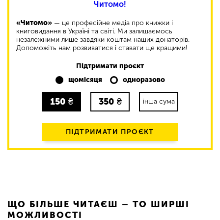
Читомо!
«Читомо»
— це професійне медіа про книжки і
книговидання в Україні та світі. Ми залишаємось
незалежними лише завдяки коштам наших донаторів.
Допоможіть нам розвиватися і ставати ще кращими!
Підтримати проєкт
щомісяця
одноразово
150
₴
350
₴
інша сума
ПІДТРИМАТИ ПРОЄКТ
ЩО БІЛЬШЕ ЧИТАЄШ – ТО ШИРШІ
МОЖЛИВОСТІ