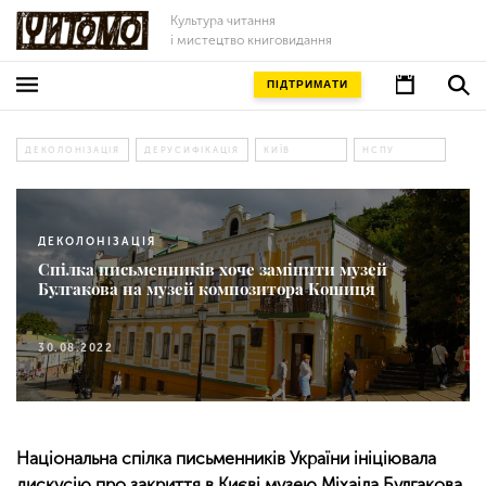
Культура читання
і мистецтво книговидання
ПІДТРИМАТИ
ДЕКОЛОНІЗАЦІЯ
ДЕРУСИФІКАЦІЯ
КИЇВ
НСПУ
ДЕКОЛОНІЗАЦІЯ
Спілка письменників хоче замінити музей
Булгакова на музей композитора Кошиця
30.08.2022
Національна спілка письменників України ініціювала
дискусію про закриття в Києві музею Міхаіла Булгакова.