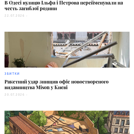
В Одесі вулицю Ільфа і Петрова перейменували на
честь загиблої родини
22.07.2026 -
358
ЗБИТКИ
Ракетний удар знищив офіс новоствореного
видавництва Mison у Києві
20.07.2026 -