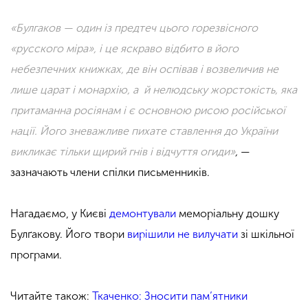
«Булгаков — один із предтеч цього горезвісного
«русского міра», і це яскраво відбито в його
небезпечних книжках, де він оспівав і возвеличив не
лише царат і монархію, а й нелюдську жорстокість, яка
притаманна росіянам і є основною рисою російської
нації. Його зневажливе пихате ставлення до України
викликає тільки щирий гнів і відчуття огиди»
,
—
зазначають члени спілки письменників.
Нагадаємо, у Києві
демонтували
меморіальну дошку
Булґакову. Його твори
вирішили не вилучати
зі шкільної
програми.
Читайте також:
Ткаченко: Зносити пам’ятники