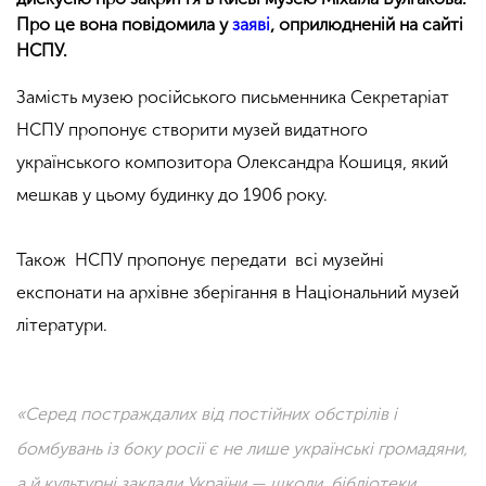
Про це вона повідомила у
заяві
, оприлюдненій на сайті
НСПУ.
Замість музею російського письменника Секретаріат
НСПУ пропонує створити музей видатного
українського композитора Олександра Кошиця, який
мешкав у цьому будинку до 1906 року.
Також НСПУ пропонує передати всі музейні
експонати на архівне зберігання в Національний музей
літератури.
«Серед постраждалих від постійних обстрілів і
бомбувань із боку росії є не лише українські громадяни,
а й культурні заклади України — школи, бібліотеки,