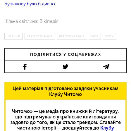
Булґакову було б дивно
Чільна світлина: Вікіпедія
НОВИНИ
ДЕКОЛОНІЗАЦІЯ
ДЕРУСИФІКАЦІЯ
КИЇВ
НСПУ
ПОДІЛИТИСЯ У СОЦМЕРЕЖАХ
Цей матеріал підготовано завдяки учасникам
Клубу Читомо
Читомо» — це медіа про книжки й літературу,
що підтримувало українське книговидання
задовго до того, як це стало трендом. Ставайте
частиною історії — доєднуйтеся до
Клубу