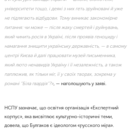
університети тощо, і деякі з них геть зруйновані й уже
не підлягають відбудови. Тому виникає закономірне
питання: чи може — після жаху смертей і руйнувань,
який чинить росія в Україні, після проявів геноциду і
намагання знищити українську державність, — в самому
центрі Києва й далі працювати музей письменника,
який люто ненавидів Україну і її незалежність, а також
паплюжив, як тільки міг, її у своїх творах, зокрема у
романі “Біла гвардія”?»
,
— наголошують у заяві.
НСПУ зазначає, що освітня організація «Експертний
корпус», яка висвітлює культурно-історичні теми,
довела, що Булгаков є ідеологом «русского міра».