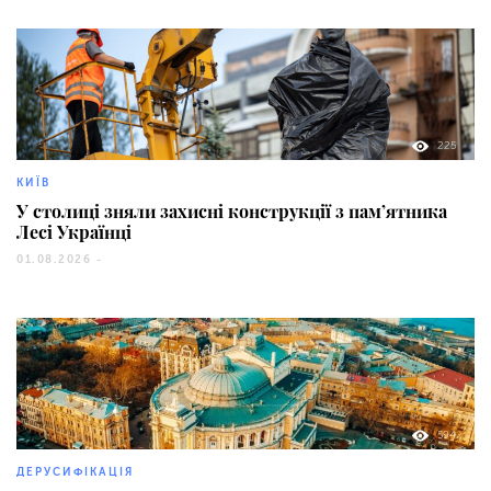
225
КИЇВ
У столиці зняли захисні конструкції з пам’ятника
Лесі Українці
01.08.2026 -
594
ДЕРУСИФІКАЦІЯ