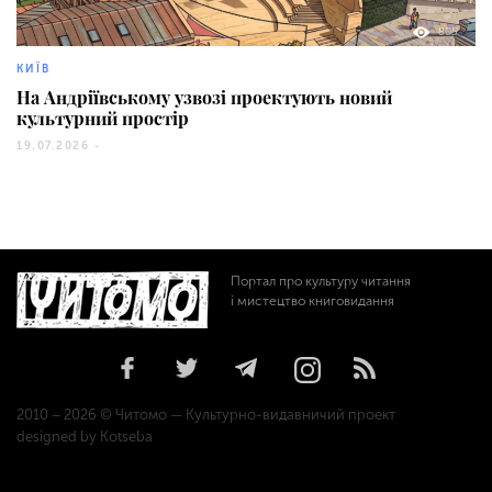
805
КИЇВ
На Андріївському узвозі проектують новий
культурний простір
19.07.2026 -
Портал про культуру читання
і мистецтво книговидання
2010 – 2026 © Читомо — Культурно-видавничий проект
designed by Kotseba