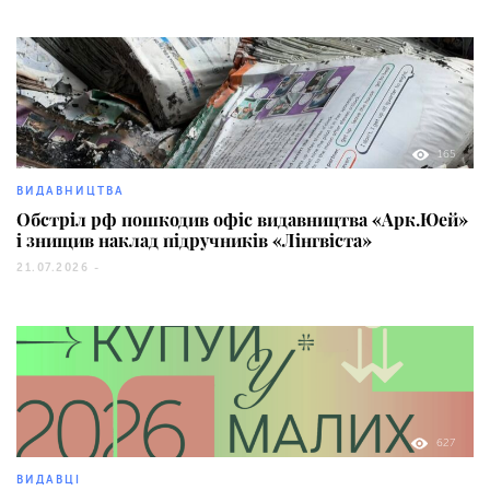
165
ВИДАВНИЦТВА
Обстріл рф пошкодив офіс видавництва «Арк.Юей»
і знищив наклад підручників «Лінгвіста»
21.07.2026 -
627
ВИДАВЦІ