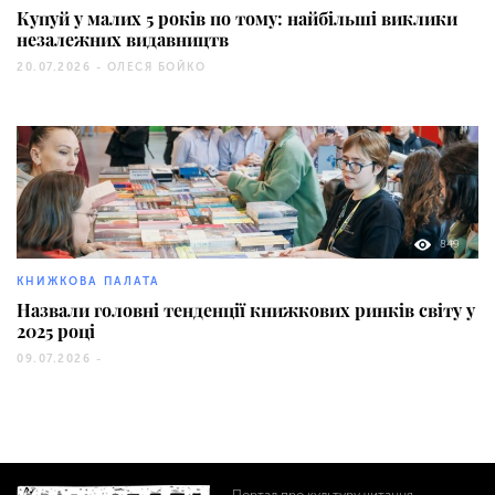
Купуй у малих 5 років по тому: найбільші виклики
незалежних видавництв
20.07.2026 -
ОЛЕСЯ БОЙКО
849
КНИЖКОВА ПАЛАТА
Назвали головні тенденції книжкових ринків світу у
2025 році
09.07.2026 -