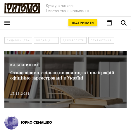
Культура читання
і мистецтво книговидання
ПІДТРИМАТИ
ВИДАВНИЦТВА
ВИДАВЦІ
ДЕРЖРЕЄСТР
СТАТИСТИКА
ВИДАВНИЦТВА
Стало відомо, скільки видавництв і поліграфій
офіційно зареєстровані в Україні
13.12.2021
ЮРКО СЕМАШКО