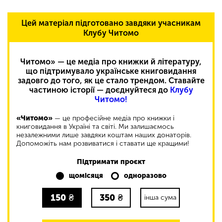
Цей матеріал підготовано завдяки учасникам
Клубу Читомо
Читомо» — це медіа про книжки й літературу,
що підтримувало українське книговидання
задовго до того, як це стало трендом. Ставайте
частиною історії — доєднуйтеся до
Клубу
Читомо!
«Читомо»
— це професійне медіа про книжки і
книговидання в Україні та світі. Ми залишаємось
незалежними лише завдяки коштам наших донаторів.
Допоможіть нам розвиватися і ставати ще кращими!
Підтримати проєкт
щомісяця
одноразово
150
₴
350
₴
інша сума