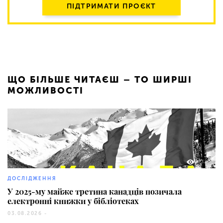
ПІДТРИМАТИ ПРОЄКТ
ЩО БІЛЬШЕ ЧИТАЄШ – ТО ШИРШІ
МОЖЛИВОСТІ
232
ДОСЛІДЖЕННЯ
У 2025-му майже третина канадців позичала
електронні книжки у бібліотеках
03.08.2026 -