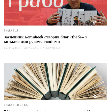
623
ВИДАВЦІ
Засновник Komubook створив блог «Ґраба» з
книжковими рекомендаціями
13.04.2025 -
АНАСТАСІЯ АНДРУШКО
259
ВИДАВНИЦТВА