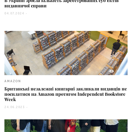
В Україні зросла кількість зареєстрованих суб’єктів
видавничої справи
04.07.2024 -
1935
AMAZON
Британські незалежні книгарні закликали видавців не
посилатися на Amazon протягом Independent Bookstore
Week
24.06.2023 -