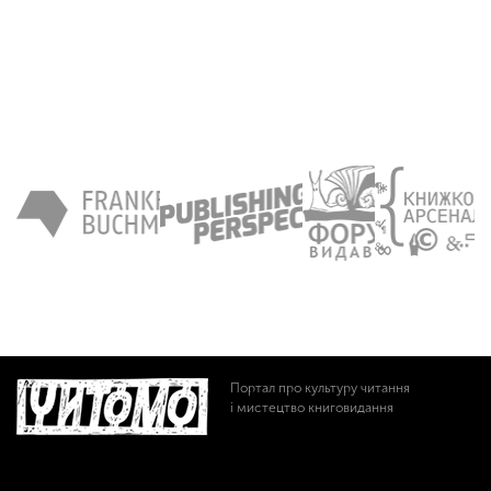
Портал про культуру читання
і мистецтво книговидання