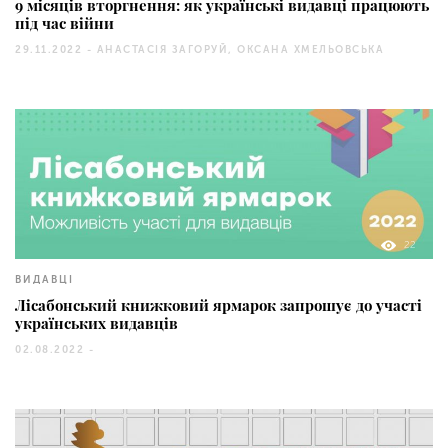
9 місяців вторгнення: як українські видавці працюють
під час війни
29.11.2022 -
АНАСТАСІЯ ЗАГОРУЙ, ОКСАНА ХМЕЛЬОВСЬКА
22
ВИДАВЦІ
Лісабонський книжковий ярмарок запрошує до участі
українських видавців
02.08.2022 -