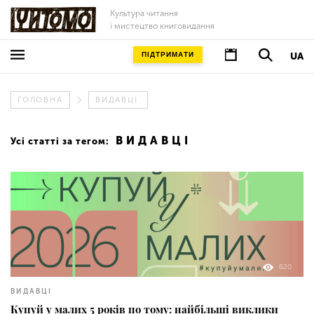
Культура читання
і мистецтво книговидання
ПІДТРИМАТИ
UA
ГОЛОВНА
ВИДАВЦІ
ВИДАВЦІ
Усі статті за тегом:
620
ВИДАВЦІ
Купуй у малих 5 років по тому: найбільші виклики