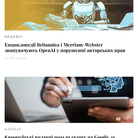
118
ВИДАВЦІ
Енциклопедії Britannica і Merriam-Webster
звинувачують OpenAI у порушенні авторських прав
19.03.2026 -
152
GOOGLE
Європейські видавці подали скаргу на Google за