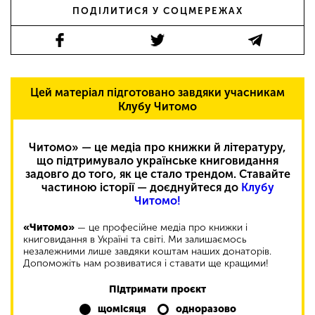
ПОДІЛИТИСЯ У СОЦМЕРЕЖАХ
Цей матеріал підготовано завдяки учасникам
Клубу Читомо
Читомо» — це медіа про книжки й літературу,
що підтримувало українське книговидання
задовго до того, як це стало трендом. Ставайте
частиною історії — доєднуйтеся до
Клубу
Читомо!
«Читомо»
— це професійне медіа про книжки і
книговидання в Україні та світі. Ми залишаємось
незалежними лише завдяки коштам наших донаторів.
Допоможіть нам розвиватися і ставати ще кращими!
Підтримати проєкт
щомісяця
одноразово