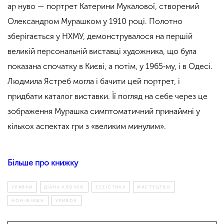
ар нуво — портрет Катерини Мукалової, створений
Олександром Мурашком у 1910 році. Полотно
зберігається у НХМУ, демонструвалося на першій
великій персональній виставці художника, що була
показана спочатку в Києві, а потім, у 1965‑му, і в Одесі.
Людмила Ястреб могла і бачити цей портрет, і
придбати каталог виставки. Її погляд на себе через це
зображення Мурашка симптоматичний принаймні у
кількох аспектах гри з «великим минулим».
Більше про книжку
УРИВКИ
ДІАНА КЛОЧКО
ЕСЕЇСТИКА
МИСТЕЦТВО
НОН-ФІКШН
УРИВОК