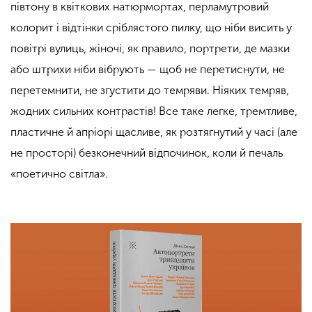
півтону в квіткових натюрмортах, перламутровий
колорит і відтінки сріблястого пилку, що ніби висить у
повітрі вулиць, жіночі, як правило, портрети, де мазки
або штрихи ніби вібрують — щоб не перетиснути, не
перетемнити, не згустити до темряви. Ніяких темряв,
жодних сильних контрастів! Все таке легке, тремтливе,
пластичне й апріорі щасливе, як розтягнутий у часі (але
не просторі) безконечний відпочинок, коли й печаль
«поетично світла».