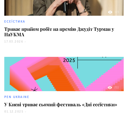
115
ЕСЕЇСТИКА
Триває прийом робіт на премію Джудіт Турман у
НаУКМА
17.03.2026 -
211
PEN UKRAINE
У Києві триває сьомий фестиваль «Дні есеїстики»
01.12.2025 -