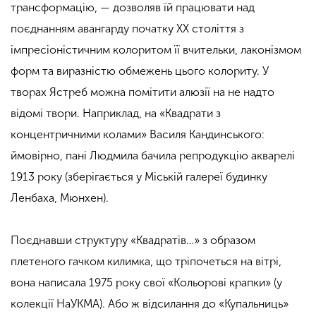
трансформацію, — дозволяв їй працювати над
поєднанням авангарду початку ХХ століття з
імпресіоністичним колоритом її вчительки, лаконізмом
форм та виразністю обмежень цього колориту. У
творах Ястреб можна помітити алюзії на не надто
відомі твори. Наприклад, на «Квадрати з
концентричними колами» Василя Кандинського:
ймовірно, пані Людмила бачила репродукцію акварелі
1913 року (зберігається у Міській галереї будинку
Ленбаха, Мюнхен).
Поєднавши структуру «Квадратів…» з образом
плетеного гачком килимка, що тріпочеться на вітрі,
вона написала 1975 року свої «Кольорові крапки» (у
колекції НаУКМА). Або ж відсилання до «Купальниць»