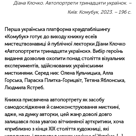
Діана Клочко. Автопортрети тринадцяти українок. –
Київ: Комубук, 2023. – 196 с.
Перша українська платформа краудпаблішингу
«Комубук» готує до виходу книжку есеїв
мистецтвознавиці й публічної лекторки Діани Клочко
«Автопортрети тринадцяти українок». Вибір героїнь
видання дозволив охопити понад століття візуальних
експериментів, здійснюваних українськими
мисткинями. Серед них: Олена Кульчицька, Алла
Горська, Параска Плитка-Горицвіт, Тетяна Яблонська,
Людмила Ястреб.
Книжка присвячена автопортрету як засобу
самодослідження й самоконструювання мисткині,
адже, на думку авторки, цей жанр доволі довго
залишався поза увагою вітчизняної арткритики, хоча
«приблизно з кінця ХІХ століття художниці, які