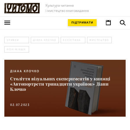
Культура читання
і мистецтво книговидання
ПІДТРИМАТИ
УРИВКИ
ДІАНА КЛОЧКО
ЕСЕЇСТИКА
МИСТЕЦТВО
НОН-ФІКШН
ДІАНА КЛОЧКО
Століття візуальних експериментів у книжці
«Автопортрети тринадцяти українок» Діани
Клочко
02.07.2023