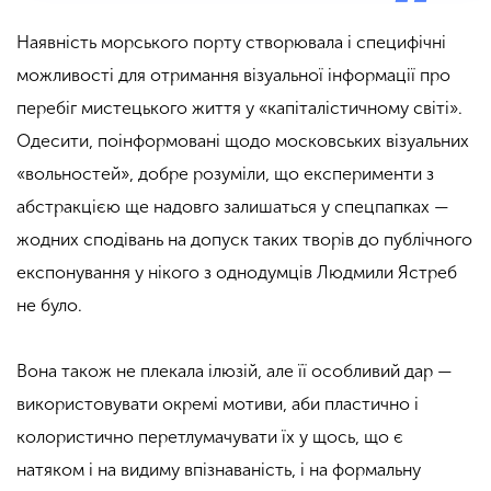
Наявність морського порту створювала і специфічні
можливості для отримання візуальної інформації про
перебіг мистецького життя у «капіталістичному світі».
Одесити, поінформовані щодо московських візуальних
«вольностей», добре розуміли, що експерименти з
абстракцією ще надовго залишаться у спецпапках —
жодних сподівань на допуск таких творів до публічного
експонування у нікого з однодумців Людмили Ястреб
не було.
Вона також не плекала ілюзій, але її особливий дар —
використовувати окремі мотиви, аби пластично і
колористично перетлумачувати їх у щось, що є
натяком і на видиму впізнаваність, і на формальну