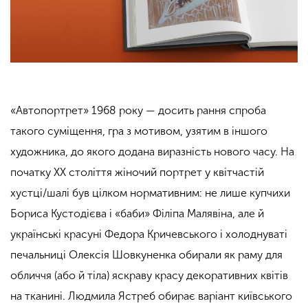
«Автопортрет» 1968 року — досить рання спроба
такого суміщення, гра з мотивом, узятим в іншого
художника, до якого додана виразність нового часу. На
початку ХХ століття жіночий портрет у квітчастій
хустці/шалі був цілком нормативним: не лише купчихи
Бориса Кустодієва і «баби» Філіпа Малявіна, але й
українські красуні Федора Кричевського і холоднуваті
печальниці Олексія Шовкуненка обирали як раму для
обличчя (або й тіла) яскраву красу декоративних квітів
на тканині. Людмила Ястреб обирає варіант київського