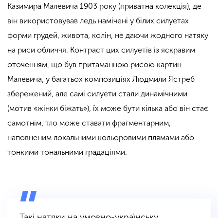
Казимира Малевича 1903 року (приватна колекція), де
він використовував ледь намічені у білих силуетах
форми грудей, живота, колін, не даючи жодного натяку
на риси обличчя. Контраст цих силуетів із яскравим
оточенням, що був притаманною рисою картин
Малевича, у багатьох композиціях Людмили Ястреб
збережений, але самі силуети стали динамічними
(мотив «жінки біжать»), їх може бути кілька або він стає
самотнім, тло може ставати фрагментарним,
наповненим локальними кольоровими плямами або
тонкими тональними градаціями.
Такі натяки на умовно-українську