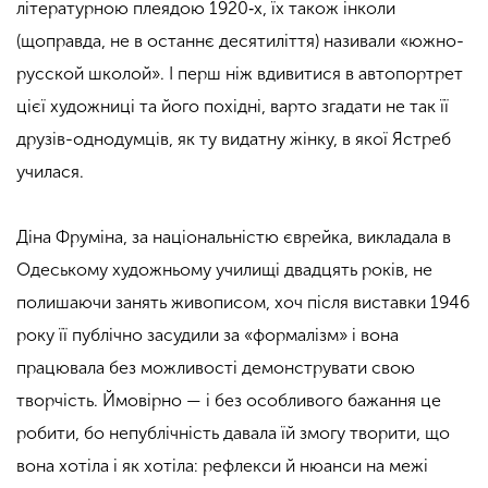
літературною плеядою 1920‑х, їх також інколи
(щоправда, не в останнє десятиліття) називали «южно-
русской школой». І перш ніж вдивитися в автопортрет
цієї художниці та його похідні, варто згадати не так її
друзів-однодумців, як ту видатну жінку, в якої Ястреб
училася.
Діна Фруміна, за національністю єврейка, викладала в
Одеському художньому училищі двадцять років, не
полишаючи занять живописом, хоч після виставки 1946
року її публічно засудили за «формалізм» і вона
працювала без можливості демонструвати свою
творчість. Ймовірно — і без особливого бажання це
робити, бо непублічність давала їй змогу творити, що
вона хотіла і як хотіла: рефлекси й нюанси на межі