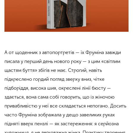
А от щоденник з автопортретів — їх Фруміна завжди
писала у перший день нового року — з цим «світлим
щастям буття» збігів не має. Строгий, навіть
підкреслено гордий погляд зверху вниз, чітке
підборіддя, висока шия, окреслені лінії бюсту —
здається, вона сама собі говорить, що із жіночою
привабливістю у неї все складається непогано. Досить
часто Фруміна зображала у дещо завеликих руках
підняті вверх пензлі — як застереження: я серйозна
художниця, я не легковажна жінка. Практику творення