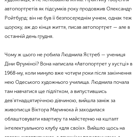
автопортретів як підсумків року продовжив Олександр
Ройтбурд; він не був її безпосереднім учнем, однак теж
щороку, аж до кінця життя, писав автопортрет — але в
останній день грудня.
Чому ж цього не робила Людмила Ястреб — учениця
Діни Фруміної? Вона написала «Автопортрет у хустці» в
1968‑му, коли минуло вже чотири роки після закінчення
нею Одеського художнього училища. Людмила почала
там навчатися ще підлітком, а випустившись
дев’ятнадцятирічною дівчиною, вийшла заміж за
живописця Віктора Маринюка й заходилася
облаштовувати квартиру та майстерню на кшталт
інтелектуального клубу «для своїх». Вийшло щось на