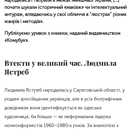
народились і творили в межах нинішньої України, […]
почати шукали історичний «макіяж» чи інтелектуальний
антураж, вглядаючись у свої обличчя в “люстрах” різних
жанрів і методів».
Публікуємо уривок з книжки, наданий видавництвом
«Комубук».
Втекти у великий час. Людмила
Ястреб
Людмила Ястреб народилась у Саратовській області, у
родині зросійщених українців, але в усіх біографічних
довідниках вона ідентифікується як одеська
художниця, ба більше — як неформальна лідерка
нонконформістів 1960–1980‑х років. За аналогією з