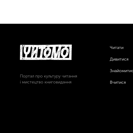
Читати
Дивитися
Знайомити
Портал про культуру читання
і мистецтво книговидання
Вчитися