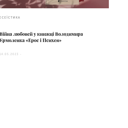
ЕСЕЇСТИКА
Війна любовей у книжці Володимира
Єрмоленка «Ерос і Психея»
14.05.2023 -