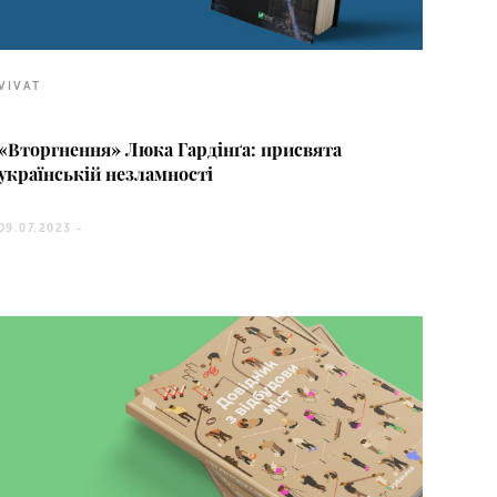
VIVAT
«Вторгнення» Люка Гардінґа: присвята
українській незламності
09.07.2023 -