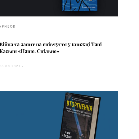
УРИВОК
Війна та запит на співчуття у книжці Тані
Касьян «Наше. Спільне»
06.08.2023 -