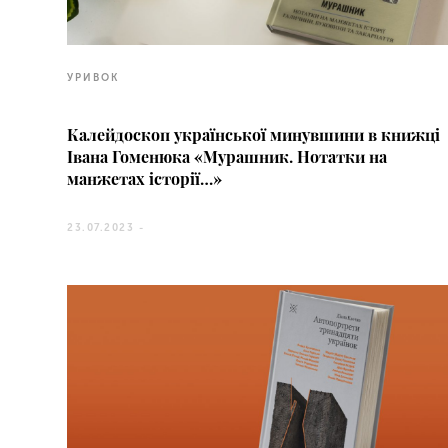
УРИВОК
Калейдоскоп української минувшини в книжці
Івана Гоменюка «Мурашник. Нотатки на
манжетах історії…»
23.07.2023 -