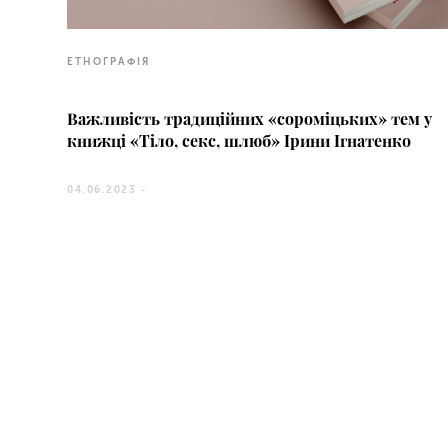
ЕТНОГРАФІЯ
Важливість традиційних «сороміцьких» тем у
книжці «Тіло, секс, шлюб» Ірини Ігнатенко
04.06.2023 -