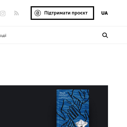
Підтримати проєкт
UA
одії