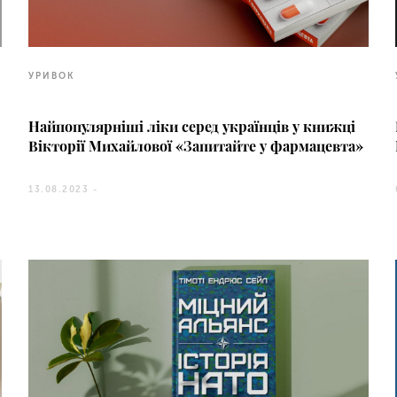
УРИВОК
Найпопулярніші ліки серед українців у книжці
Вікторії Михайлової «Запитайте у фармацевта»
13.08.2023 -