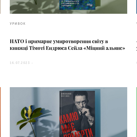
УРИВОК
НАТО і примарне умиротворення світу в
книжці Тімоті Ендрюса Сейла «Міцний альянс»
16.07.2023 -