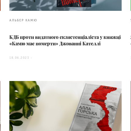
АЛЬБЕР КАМЮ
КДБ проти видатного екзистенціаліста у книжці
«Камю має померти» Джованні Кателлі
18.06.2023 -