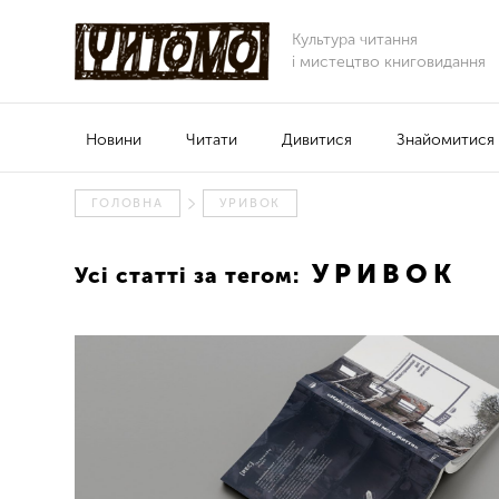
Культура читання
і мистецтво книговидання
Новини
Читати
Дивитися
Знайомитися
ГОЛОВНА
УРИВОК
УРИВОК
Усі статті за тегом: