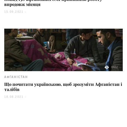
впродовж місяця
15.09.2021 -
8422
АФГАНІСТАН
Що почитати українською, щоб зрозуміти Афганістан і
талібів
18.08.2021 -