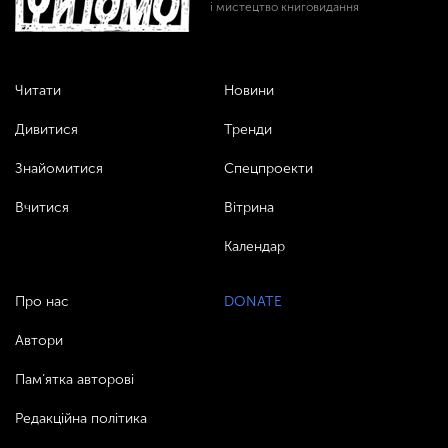
і мистецтво книговидання
Читати
Новини
Дивитися
Тренди
Знайомитися
Спецпроекти
Вчитися
Вітрина
Календар
Про нас
DONATE
Автори
Пам’ятка авторові
Редакційна політика