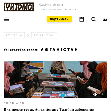
Культура читання
і мистецтво книговидання
ПІДТРИМАТИ
UA
ГОЛОВНА
АФГАНІСТАН
АФГАНІСТАН
Усі статті за тегом:
114
АФГАНІСТАН
В університетах Афганістану Талібан заборонив