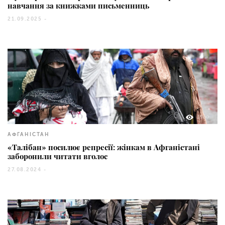
навчання за книжками письменниць
21.09.2025 -
1980
АФГАНІСТАН
«Талібан» посилює репресії: жінкам в Афганістані
заборонили читати вголос
27.08.2024 -