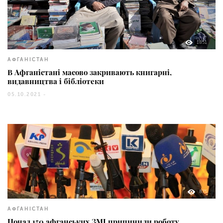
1851
АФГАНІСТАН
В Афганістані масово закривають книгарні,
видавництва і бібліотеки
05.10.2021 -
875
АФГАНІСТАН
Понад 150 афганських ЗМІ припинили роботу