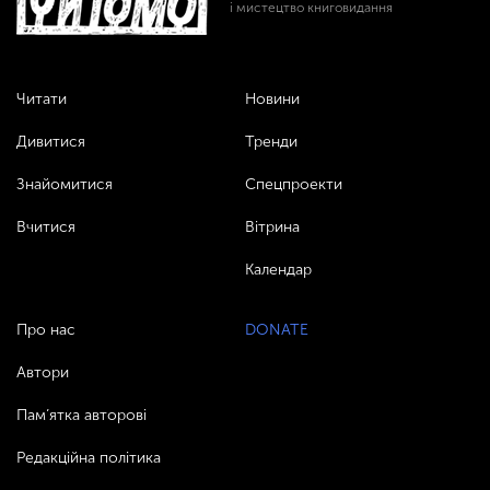
і мистецтво книговидання
Читати
Новини
Дивитися
Тренди
Знайомитися
Спецпроекти
Вчитися
Вітрина
Календар
Про нас
DONATE
Автори
Пам’ятка авторові
Редакційна політика