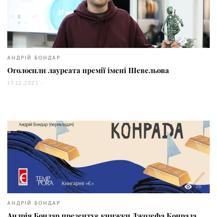
1407
АНДРІЙ БОНДАР
Оголосили лауреата премії імені Шевельова
17.12.2021 -
26
АНДРІЙ БОНДАР
Андрія Бондар презентує книжки Джозефа Конрада