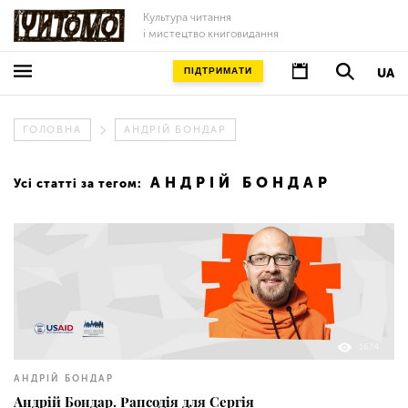
Культура читання
і мистецтво книговидання
ПІДТРИМАТИ
UA
ГОЛОВНА
АНДРІЙ БОНДАР
АНДРІЙ БОНДАР
Усі статті за тегом:
1674
АНДРІЙ БОНДАР
Андрій Бондар. Рапсодія для Сергія