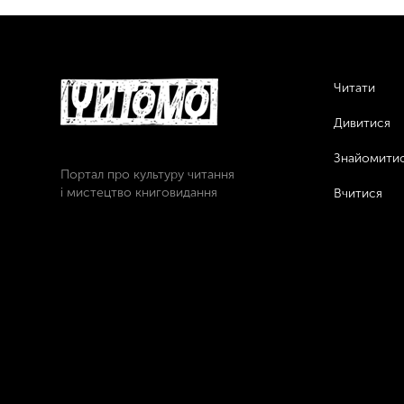
Читати
Дивитися
Знайомити
Портал про культуру читання
і мистецтво книговидання
Вчитися