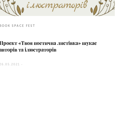
BOOK SPACE FEST
Проєкт «Твоя поетична листівка» шукає
авторів та ілюстраторів
26.05.2021 -