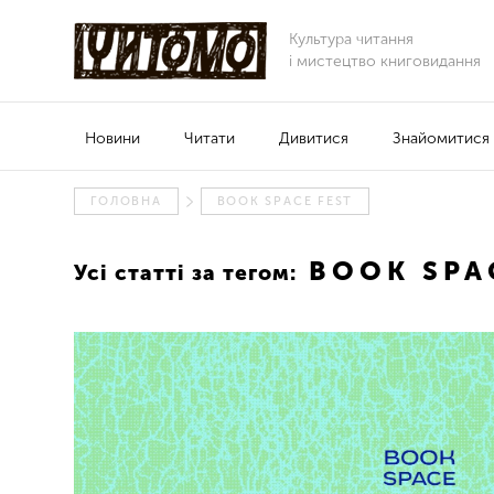
Культура читання
і мистецтво книговидання
Новини
Читати
Дивитися
Знайомитися
ГОЛОВНА
BOOK SPACE FEST
BOOK SPA
Усі статті за тегом: