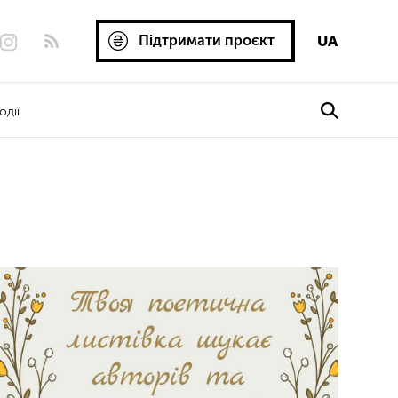
Підтримати проєкт
UA
одії