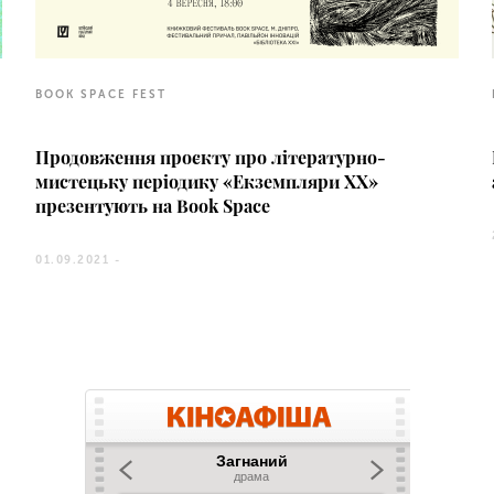
BOOK SPACE FEST
Продовження проєкту про літературно-
мистецьку періодику «Екземпляри ХХ»
презентують на Book Space
01.09.2021 -