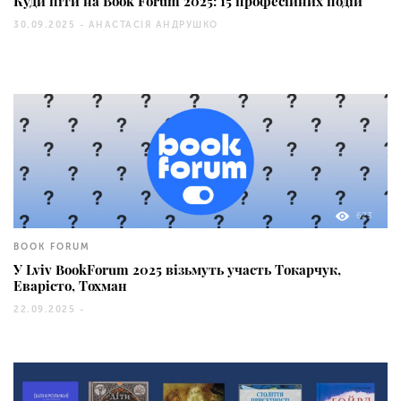
Куди піти на Book Forum 2025: 15 професійних подій
30.09.2025 -
АНАСТАСІЯ АНДРУШКО
623
BOOK FORUM
У Lviv BookForum 2025 візьмуть участь Токарчук,
Еварісто, Тохман
22.09.2025 -