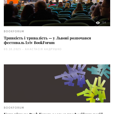
714
BOOKFORUM
Тривкість і тривалість — у Львові розпочався
фестиваль Lviv BookForum
03.10.2025 -
АНАСТАСІЯ АНДРУШКО
314
BOOKFORUM