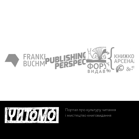
Портал про культуру читання
і мистецтво книговидання