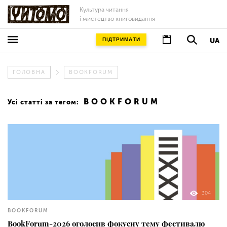
Культура читання
і мистецтво книговидання
ПІДТРИМАТИ
UA
ГОЛОВНА
BOOKFORUM
BOOKFORUM
Усі статті за тегом:
304
BOOKFORUM
BookForum-2026 оголосив фокусну тему фестивалю