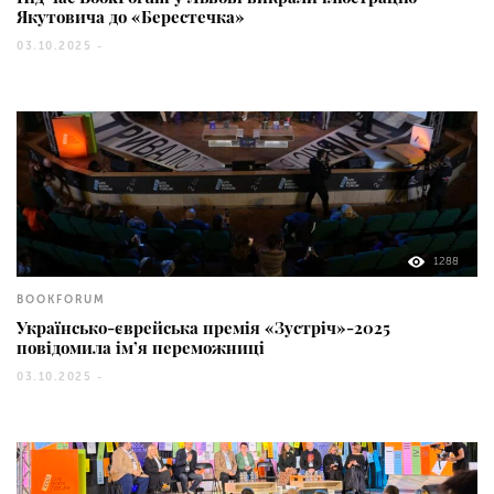
Якутовича до «Берестечка»
03.10.2025 -
1288
BOOKFORUM
Українсько-єврейська премія «Зустріч»-2025
повідомила ім’я переможниці
03.10.2025 -