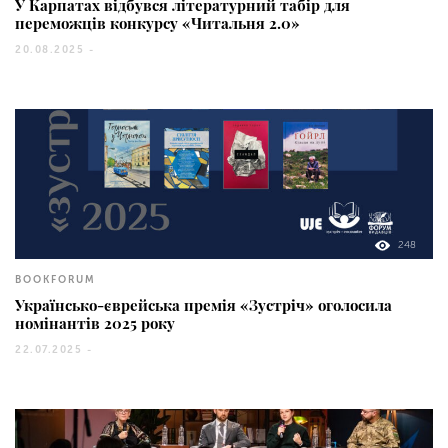
У Карпатах відбувся літературний табір для
переможців конкурсу «Читальня 2.0»
20.08.2025 -
248
BOOKFORUM
Українсько-єврейська премія «Зустріч» оголосила
номінантів 2025 року
22.07.2025 -