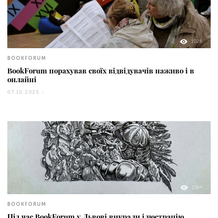
1026
BOOKFORUM
BookForum порахував своїх відвідувачів наживо і в
онлайні
07.10.2025 -
1564
BOOKFORUM
Під час BookForum у Львові викрали ілюстрацію