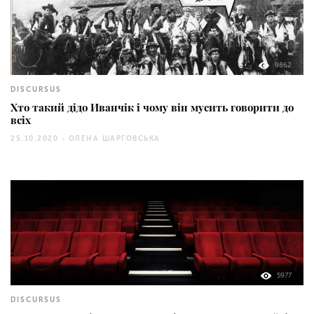
9862
DISCURSUS
Хто такий дідо Иванчік і чому він мусить говорити до
всіх
25.10.2020 -
ОЛЕНА ШАРГОВСЬКА
5977
DISCURSUS