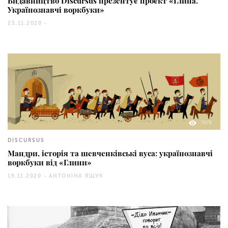
Видавництво Discursus презентує проєкт «Глина.
Українознавчі воркбуки»
23.11.2020 -
7878
DISCURSUS
Мандри, історія та шевченківські вуса: українознавчі
воркбуки від «Глини»
19.11.2020 -
АНТОНІНА ЯЩУК