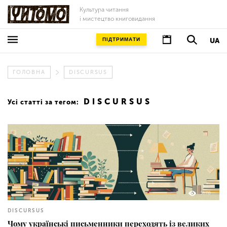
Культура читання
і мистецтво книговидання
ПІДТРИМАТИ
UA
ГОЛОВНА
DISCURSUS
DISCURSUS
Усі статті за тегом:
5178
DISCURSUS
Чому українські письменники переходять із великих