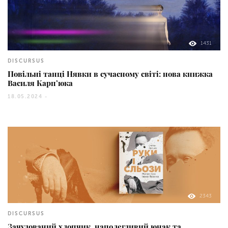
1431
DISCURSUS
Повільні танці Нявки в сучасному світі: нова книжка
Василя Карп’юка
18.05.2024 -
2343
DISCURSUS
Зачудований хлопчик, наполегливий юнак та