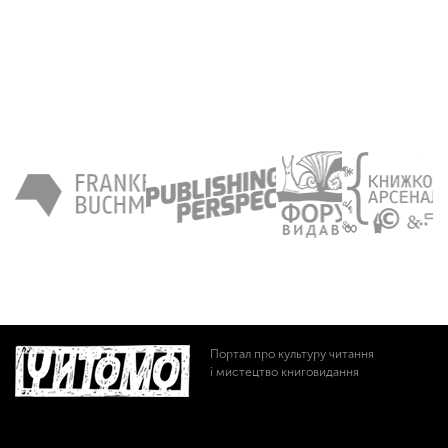
Портал про культуру читання
і мистецтво книговидання