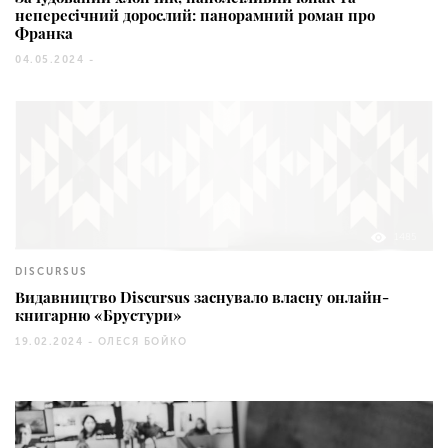
непересічний дорослий: панорамний роман про
Франка
04.05.2024 -
1485
DISCURSUS
Видавництво Discursus заснувало власну онлайн-
книгарню «Брустури»
19.02.2024 -
ОЛЕСЯ БОЙКО