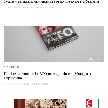
Театр у книжці: яку драматургію друкують в Україні
07.10.2020 -
ВАЛЕНТИНА ТУЖИНА
1604
DISCURSUS
Нові «можливості» АТО як терапія від Магарити
Сурженко
26.12.2019 -
ЗАВЕН БАБЛОЯН