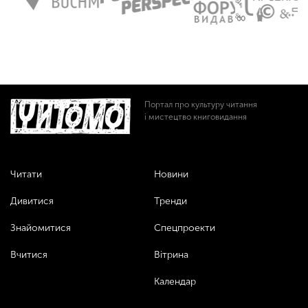
Портал про культуру читання
і мистецтво книговидання
Читати
Новини
Дивитися
Тренди
Знайомитися
Спецпроекти
Вчитися
Вітрина
Календар