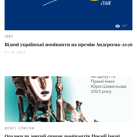
677
IBBY
Відомі українські номінанти на премію Андерсена-2026
04.03.2025 -
968
ДОВГІ СПИСКИ
Оголосили довгий список номінантів Премії імені