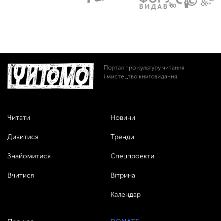
Портал про культуру читання
і мистецтво книговидання
Читати
Новини
Дивитися
Тренди
Знайомитися
Спецпроекти
Вчитися
Вітрина
Календар