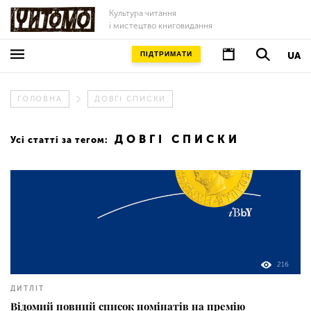
Культура читання
і мистецтво книговидання
ПІДТРИМАТИ
UA
ГОЛОВНА
ДОВГІ СПИСКИ
ДОВГІ СПИСКИ
Усі статті за тегом:
216
ДИТЛІТ
Відомий повний список номінатів на премію