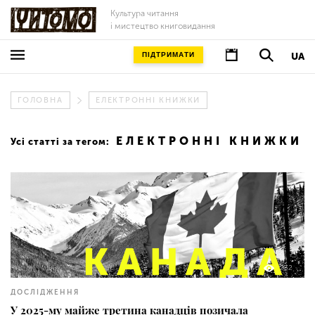
Культура читання
і мистецтво книговидання
ПІДТРИМАТИ
UA
ГОЛОВНА
ЕЛЕКТРОННІ КНИЖКИ
ЕЛЕКТРОННІ КНИЖКИ
Усі статті за тегом:
232
ДОСЛІДЖЕННЯ
У 2025-му майже третина канадців позичала