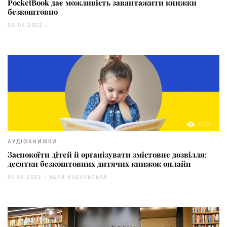
PocketBook дає можливість завантажити книжки
безкоштовно
09.03.2022 -
8324
АУДІОКНИЖКИ
Заспокоїти дітей й організувати змістовне дозвілля:
десятки безкоштовних дитячих книжок онлайн
07.03.2022 -
ВАЛЯ ВЗДУЛЬСЬКА