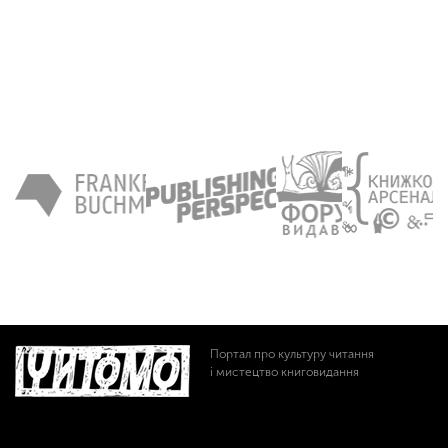
Портал про культуру читання
і мистецтво книговидання