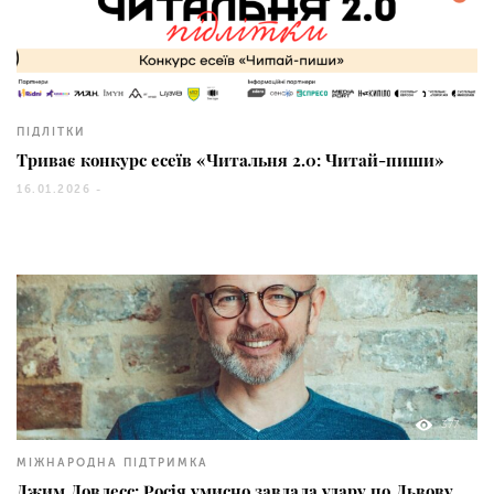
212
ПІДЛІТКИ
Триває конкурс есеїв «Читальня 2.0: Читай-пиши»
16.01.2026 -
377
МІЖНАРОДНА ПІДТРИМКА
Джим Ловлесс: Росія умисно завдала удару по Львову