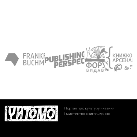
Портал про культуру читання
і мистецтво книговидання