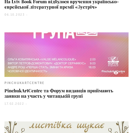
На Lviv Book Forum відбулося вручення українсько-
єврейської літературної премії «Зустріч»
06.10.2023 -
51
PINCHUKARTCENTRE
PinchukArtCentre та Форум видавців приймають
заявки на участь у читацькій групі
17.02.2022 -