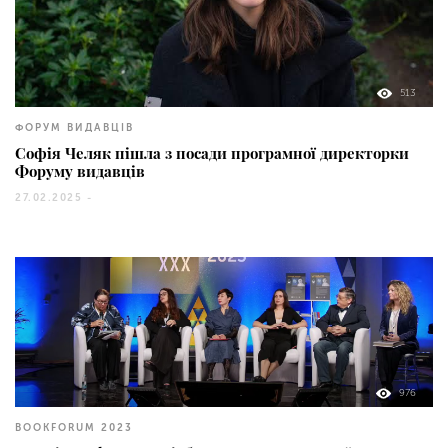
513
ФОРУМ ВИДАВЦІВ
Софія Челяк пішла з посади програмної директорки
Форуму видавців
27.02.2025 -
976
BOOKFORUM 2023