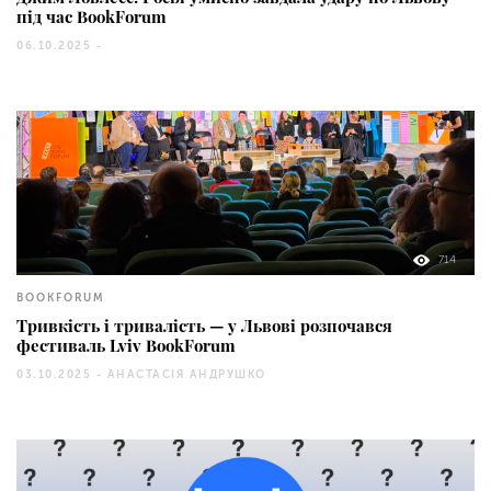
під час BookForum
06.10.2025 -
714
BOOKFORUM
Тривкість і тривалість — у Львові розпочався
фестиваль Lviv BookForum
03.10.2025 -
АНАСТАСІЯ АНДРУШКО