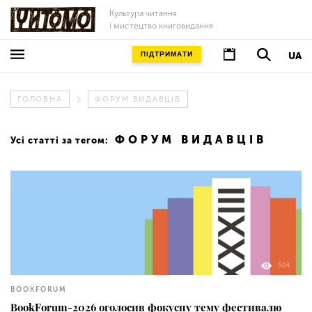
Культура читання
і мистецтво книговидання
ПІДТРИМАТИ
UA
ГОЛОВНА
ФОРУМ ВИДАВЦІВ
ФОРУМ ВИДАВЦІВ
Усі статті за тегом:
304
BOOKFORUM
BookForum-2026 оголосив фокусну тему фестивалю