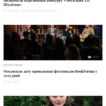
Визначили переможців конкурсу «Читальня 2.0.
Підлітки»
09.07.2025 -
АНАСТАСІЯ АНДРУШКО
3773
BOOKFORUM
Оголосили дату проведення фестивалю BookForum у
2025 році
16.05.2025 -