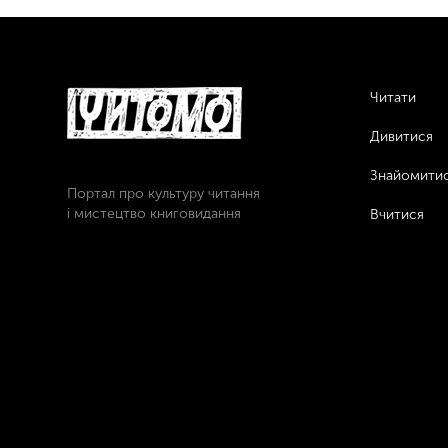
Читати
Дивитися
Знайомити
Портал про культуру читання
і мистецтво книговидання
Вчитися