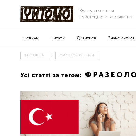
Культура читання
і мистецтво книговидання
Новини
Читати
Дивитися
Знайомитися
ГОЛОВНА
ФРАЗЕОЛОГІЗМИ
ФРАЗЕОЛО
Усі статті за тегом: