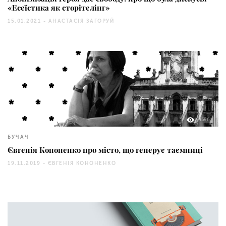
«Есеїстика як сторітелінг»
15.01.2021 -
АНАСТАСІЯ ЗАГОРУЙ
4596
БУЧАЧ
Євгенія Кононенко про місто, що генерує таємниці
19.11.2019 -
ЄВГЕНІЯ КОНОНЕНКО