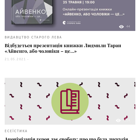
44
ВИДАВЦТВО СТАРОГО ЛЕВА
Відбудеться презентація книжки Людмили Таран
«Айвенго, або чоловіки – це…»
21.05.2021 -
4114
ЕСЕЇСТИКА
Анонімізація героя дає свободу: про що була дискусія