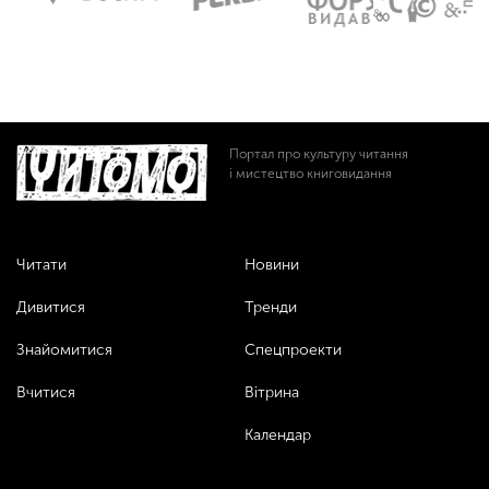
Портал про культуру читання
і мистецтво книговидання
Читати
Новини
Дивитися
Тренди
Знайомитися
Спецпроекти
Вчитися
Вітрина
Календар