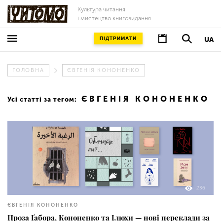
Культура читання
і мистецтво книговидання
ПІДТРИМАТИ
UA
ГОЛОВНА
ЄВГЕНІЯ КОНОНЕНКО
ЄВГЕНІЯ КОНОНЕНКО
Усі статті за тегом:
236
ЄВГЕНІЯ КОНОНЕНКО
Проза Ґабора, Кононенко та Ілюхи — нові переклади за