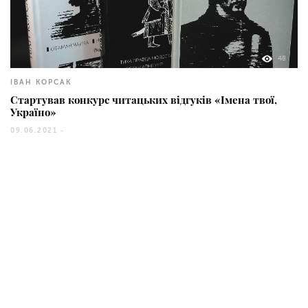
48
ІВАН КОРСАК
Стартував конкурс читацьких відгуків «Імена твої,
Україно»
09.06.2021 -