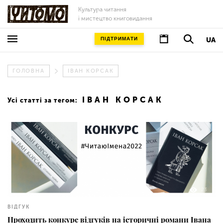
Культура читання
і мистецтво книговидання
ПІДТРИМАТИ
UA
ГОЛОВНА
ІВАН КОРСАК
ІВАН КОРСАК
Усі статті за тегом:
23
ВІДГУК
Проходить конкурс відгуків на історичні романи Івана