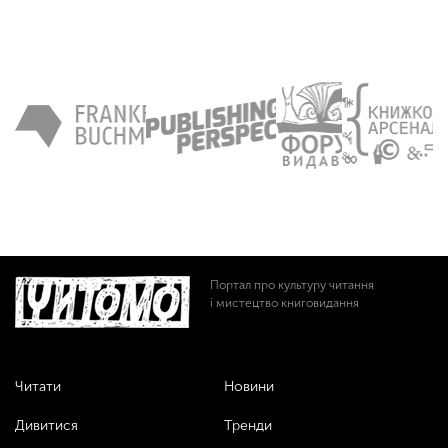
Портал про культуру читання
і мистецтво книговидання
Читати
Новини
Дивитися
Тренди